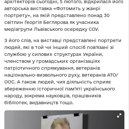
архітекторів сьогодні, 5 лютого, відкрилася його
авторська виставка «Фотомить у жанрі
портрету», на якій представлено понад 30
світлин Георгія Беглярова як учасника
медіагрупи Львівського осередку СОУ.
З його слів, на виставці представлені портрети
людей, які в той чи інший спосіб пов’язані зі
службою у силових структурах України,
членством у громадських організаціях
патріотичного спрямування, ветеранів
національно-визвольного руху, ветеранів АТО/
ООС. А також людей, чия діяльність сприяє
збереженню історичної пам’яті українського
народу, зокрема науковців, працівників
бібліотек, видавництв тощо.