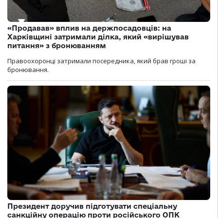
«Продавав» вплив на держпосадовців: на
Харківщині затримали ділка, який «вирішував
питання» з бронюванням
Правоохоронці затримали посередника, який брав гроші за
бронювання.
Президент доручив підготувати спеціальну
санкційну операцію проти російського ОПК