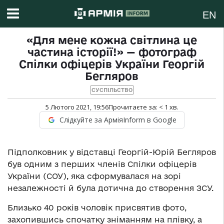
EN
«Для мене кожна світлина це
частина історії!» — фотограф
Спілки офіцерів України Георгій
Бегляров
СУСПІЛЬСТВО
5 Лютого 2021, 19:56
Прочитаєте за:
< 1
хв.
Слідкуйте за АрміяInform в Google
Підполковник у відставці Георгій-Юрій Бегляров
був одним з перших членів Спілки офіцерів
України (СОУ), яка сформувалася на зорі
незалежності й була дотична до створення ЗСУ.
Близько 40 років чоловік присвятив фото,
захопившись спочатку зніманням на плівку, а