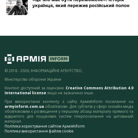
українця, який пережив російський полон
© 2018 - 2026, ІНФОРМАЦІЙНЕ АГЕНТСТВО,
Міністерство оборони України
Контент доступний за ліцензією
Creative Commons Attribution 4.0
International license
якщо не зазначено інше.
При використанні контенту з сайту АрміяInform посилання на
armyinform.com.ua
обов’язкове. Для суб’єктів у сфері онлайн-медіа
обов’язковим є розміщення у першому абзаці матеріалу прямого та
відкритого для пошукових систем гіперпосилання на цитований
матеріал.
Політика користування сайтом АрміяInform
Політика використання файлів cookie