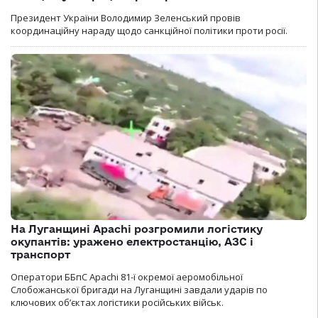
Президент України Володимир Зеленський провів
координаційну нараду щодо санкційної політики проти росії.
На Луганщині Apachi розгромили логістику
окупантів: уражено електростанцію, АЗС і
транспорт
Оператори ББпС Apachi 81-ї окремої аеромобільної
Слобожанської бригади на Луганщині завдали ударів по
ключових об’єктах логістики російських військ.