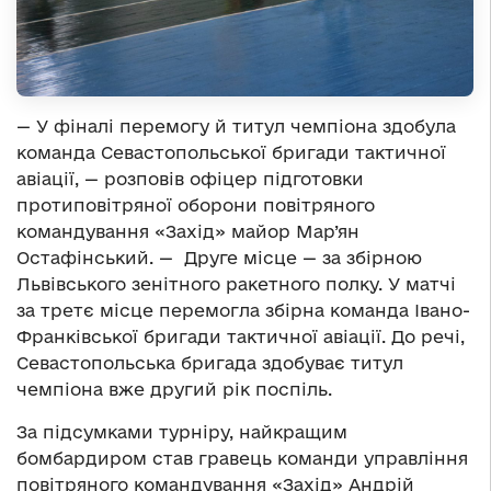
— У фіналі перемогу й титул чемпіона здобула
команда Севастопольської бригади тактичної
авіації, — розповів офіцер підготовки
протиповітряної оборони повітряного
командування «Захід» майор Мар’ян
Остафінський. — Друге місце — за збірною
Львівського зенітного ракетного полку. У матчі
за третє місце перемогла збірна команда Івано-
Франківської бригади тактичної авіації. До речі,
Севастопольська бригада здобуває титул
чемпіона вже другий рік поспіль.
За підсумками турніру, найкращим
бомбардиром став гравець команди управління
повітряного командування «Захід» Андрій