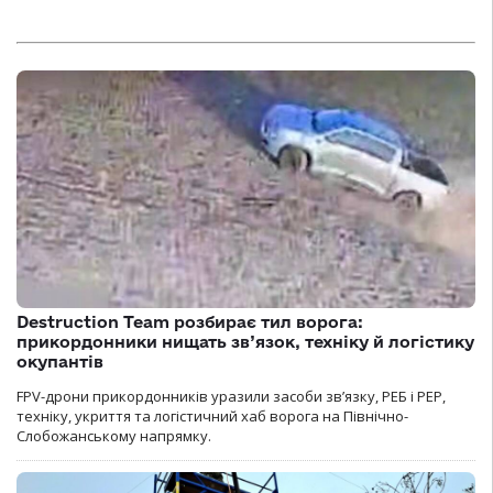
Destruction Team розбирає тил ворога:
прикордонники нищать зв’язок, техніку й логістику
окупантів
FPV-дрони прикордонників уразили засоби зв’язку, РЕБ і РЕР,
техніку, укриття та логістичний хаб ворога на Північно-
Слобожанському напрямку.