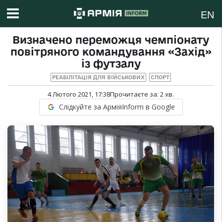
EN
Визначено переможця чемпіонату
повітряного командування «Захід»
із футзалу
РЕАБІЛІТАЦІЯ ДЛЯ ВІЙСЬКОВИХ
СПОРТ
4 Лютого 2021, 17:38
Прочитаєте за:
2
хв.
Слідкуйте за АрміяInform в Google