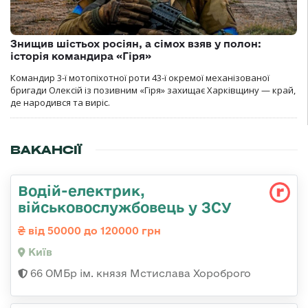
Знищив шістьох росіян, а сімох взяв у полон:
історія командира «Гіря»
Командир 3-ї мотопіхотної роти 43-ї окремої механізованої
бригади Олексій із позивним «Гіря» захищає Харківщину — край,
де народився та виріс.
ВАКАНСІЇ
Водій-електрик,
військовослужбовець у ЗСУ
від 50000 до 120000 грн
Київ
66 ОМБр ім. князя Мстислава Хороброго