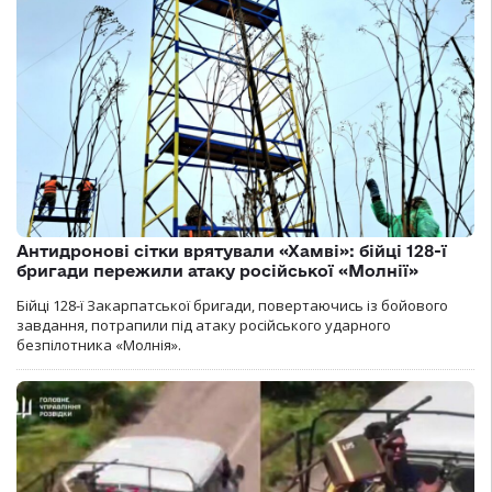
Антидронові сітки врятували «Хамві»: бійці 128-ї
бригади пережили атаку російської «Молнії»
Бійці 128-ї Закарпатської бригади, повертаючись із бойового
завдання, потрапили під атаку російського ударного
безпілотника «Молнія».