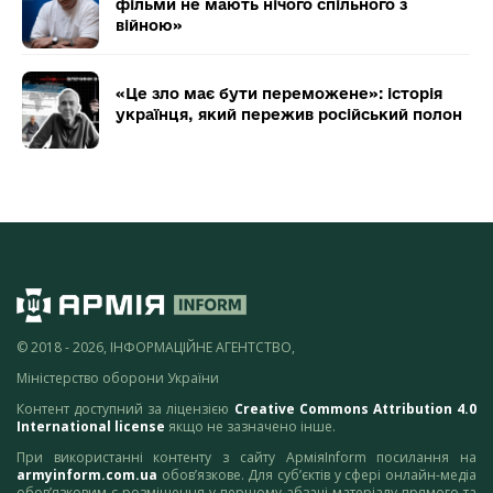
фільми не мають нічого спільного з
війною»
«Це зло має бути переможене»: історія
українця, який пережив російський полон
© 2018 - 2026, ІНФОРМАЦІЙНЕ АГЕНТСТВО,
Міністерство оборони України
Контент доступний за ліцензією
Creative Commons Attribution 4.0
International license
якщо не зазначено інше.
При використанні контенту з сайту АрміяInform посилання на
armyinform.com.ua
обов’язкове. Для суб’єктів у сфері онлайн-медіа
обов’язковим є розміщення у першому абзаці матеріалу прямого та