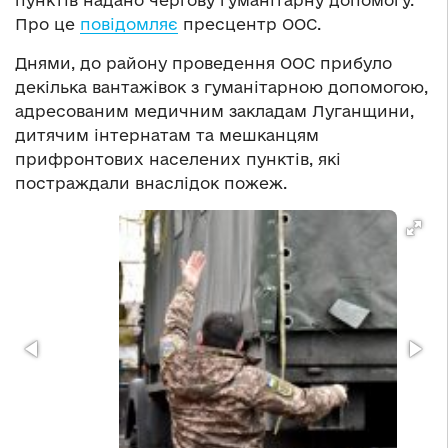
пунктів надано чергову гуманітарну допомогу.
Про це
повідомляє
пресцентр ООС.
Днями, до району проведення ООС прибуло
декілька вантажівок з гуманітарною допомогою,
адресованим медичним закладам Луганщини,
дитячим інтернатам та мешканцям
прифронтових населених пунктів, які
постраждали внаслідок пожеж.