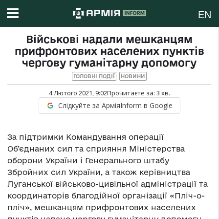
EN
Військові надали мешканцям
прифронтових населених пунктів
чергову гуманітарну допомогу
ГОЛОВНІ ПОДІЇ
НОВИНИ
4 Лютого 2021, 9:02
Прочитаєте за:
3
хв.
Слідкуйте за АрміяInform в Google
За підтримки Командування операції
Об’єднаних сил та сприяння Міністерства
оборони України і Генерального штабу
Збройних сил України, а також керівництва
Луганської військово-цивільної адміністрації та
координаторів благодійної організації «Пліч-о-
пліч», мешканцям прифронтових населених