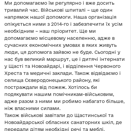
Ми допомагаємо їм регулярно і вже досить
тривалий час. Військові шпиталі – ще один
напрямок нашої допомоги. Наша організація
опікується ними з 2014-го і забезпечити їх усім
необхідним – наш пріоритет. Ще ми
допомагаємо місцевому населенню, адже в
сучасних економічних умовах в яких живуть
люди, ця допомога зайвою не буде. Сьогодні у
нас був великий маршрут, це і дитячі інтернати
у Щасті та Новоайдарі, і відділення Червоного
Хреста та медичні заклади. Також відвідаємо і
селища Сєверодонецького району, які
постраждали від пожеж. Хотілось би
подякувати нашим помічникам-військовим,
адже разом з ними ми робимо набагато більше,
ніж власними силами.
Також військові завітали до Щастинської та
Новоайдарської обласних санаторних шкіл, де
передали дітям необхідні речі та меблі.