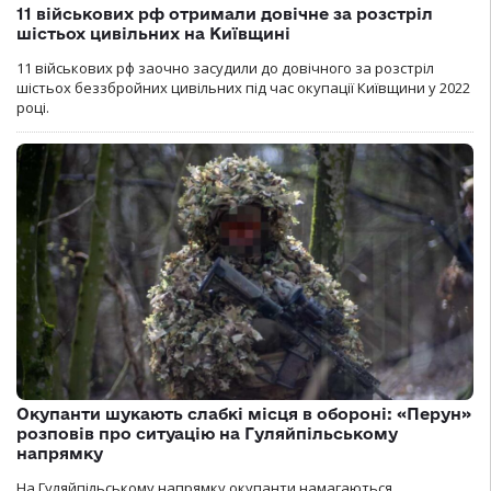
11 військових рф отримали довічне за розстріл
шістьох цивільних на Київщині
11 військових рф заочно засудили до довічного за розстріл
шістьох беззбройних цивільних під час окупації Київщини у 2022
році.
Окупанти шукають слабкі місця в обороні: «Перун»
розповів про ситуацію на Гуляйпільському
напрямку
На Гуляйпільському напрямку окупанти намагаються