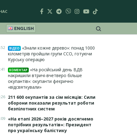
НАС
ENGLISH
:52
«Знали кожне дерево»: понад 1000
ВІДЕО
кілометрів пройшли групи ССО, готуючи
Курську операцію
:41
«На російський день ВДВ
КОМЕНТАР
накришили втричі-вчетверо більше
окупантів»: окупанти феєрично
«відсвяткували»
:26
211 600 окупантів за сім місяців: Сили
оборони показали результат роботи
безпілотних систем
:09
«На етапі 2026–2027 років досягнемо
потрібних результатів»: Президент
про українську балістику