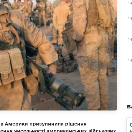
14
14
14
14
В
тів Америки призупинила рішення
ення чисельності американських військових