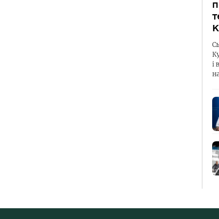
п
т
К
С
К
і 
н