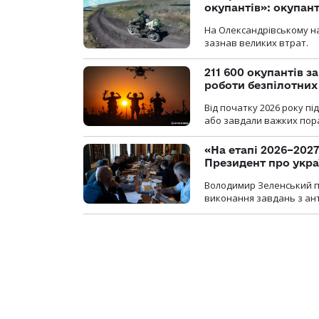
окупантів»: окупан
На Олександрівському на
зазнав великих втрат.
211 600 окупантів з
роботи безпілотних
Від початку 2026 року п
або завдали важких пора
«На етапі 2026–2027
Президент про укра
Володимир Зеленський пр
виконання завдань з ант