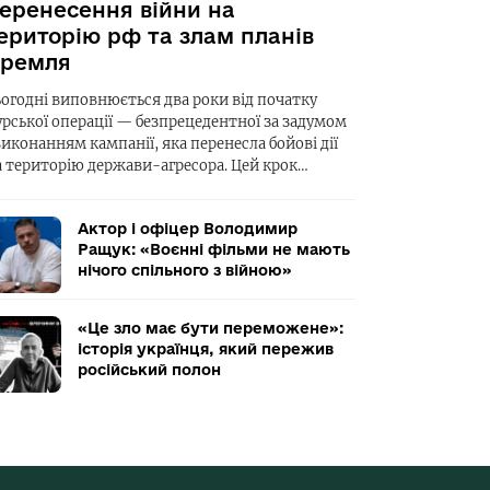
еренесення війни на
ериторію рф та злам планів
ремля
ьогодні виповнюється два роки від початку
урської операції — безпрецедентної за задумом
виконанням кампанії, яка перенесла бойові дії
а територію держави-агресора. Цей крок…
Актор і офіцер Володимир
Ращук: «Воєнні фільми не мають
нічого спільного з війною»
«Це зло має бути переможене»:
історія українця, який пережив
російський полон