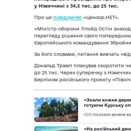
у Німеччині з 34,5 тис. до 25 тис.
Про це
повідомляє
«Цензор.НЕТ».
«Міністр оборони Ллойд Остін знаход
перегляду рішення свого попередника
Європейського командування Збройни
За його словами, питання вивчать «від 
Дональд Трамп планував скоротити чис
до 25 тис. Через суперечку з Німечч
Берліном російського проєкту «Північ
«Знали кожне дерев
готуючи Курську о
ССО показали архівне від
«На російський ден