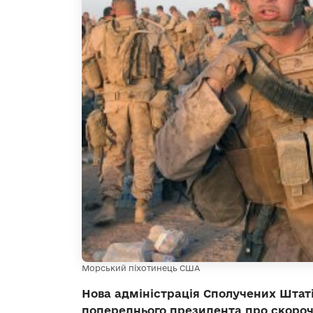
Морський піхотинець США
Нова адміністрація Сполучених Шта
попереднього президента про скороч