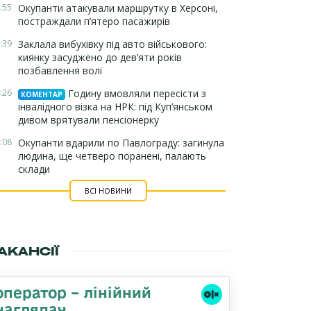
:55
Окупанти атакували маршрутку в Херсоні,
постраждали п’ятеро пасажирів
:39
Заклала вибухівку під авто військового:
киянку засуджено до дев’яти років
позбавлення волі
:26
Годину вмовляли пересісти з
КОМЕНТАР
інвалідного візка на НРК: під Куп’янськом
дивом врятували пенсіонерку
:08
Окупанти вдарили по Павлограду: загинула
людина, ще четверо поранені, палають
склади
ВСІ НОВИНИ
АКАНСІЇ
оператор – лінійний
наглядач