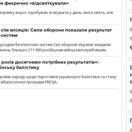
ти феєрично «відсвяткували»
прямку ворог спробував атакувати у день свого свята, але
а сім місяців: Сили оборони показали результат
 систем
ідрозділи безпілотних систем Сил оборони України знищили
нень близько 211 600 російським військовослужбовцям.
 років досягнемо потрібних результатів»:
їнську балістику
овів нараду щодо підготовки української балістики та стану
ибалістичної програми FREYJA.