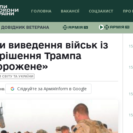
ГОЛОВНА
ВАКАНСІЇ
СОЦЗАХИСТ
ПРО 
ДОВІДНИК ВЕТЕРАНА
 виведення військ із
15
 рішення Трампа
орожене»
15
 СВІТУ ТА УКРАЇНИ
Слідкуйте за АрміяInform в Google
хв.
15
15