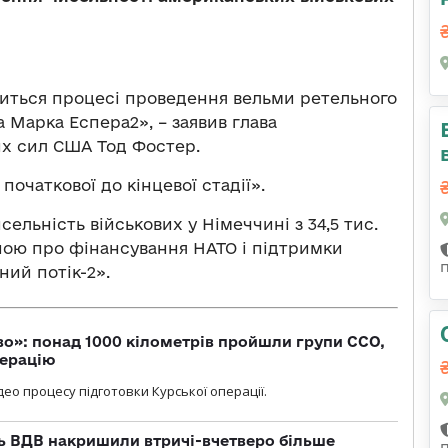
иться процесі проведення вельми ретельного
 Марка Еспера2», – заявив глава
х сил США Тод Фостер.
початкової до кінцевої стадії».
ельність військових у Німеччині з 34,5 тис.
иною про фінансування НАТО і підтримки
ний потік-2».
о»: понад 1000 кілометрів пройшли групи ССО,
перацію
ео процесу підготовки Курської операції.
ь ВДВ накришили втричі-вчетверо більше