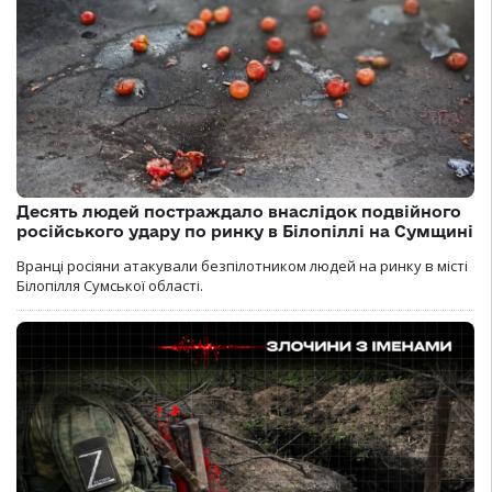
Десять людей постраждало внаслідок подвійного
російського удару по ринку в Білопіллі на Сумщині
Вранці росіяни атакували безпілотником людей на ринку в місті
Білопілля Сумської області.