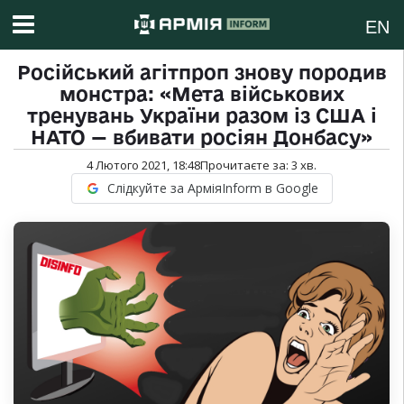
EN
Російський агітпроп знову породив
монстра: «Мета військових
тренувань України разом із США і
НАТО — вбивати росіян Донбасу»
4 Лютого 2021, 18:48
Прочитаєте за:
3
хв.
Слідкуйте за АрміяInform в Google