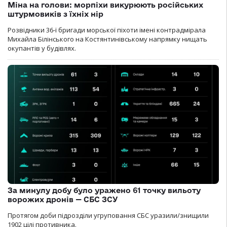
Міна на голови: морпіхи викурюють російських
штурмовиків з їхніх нір
Розвідники 36-ї бригади морської піхоти імені контрадмірала
Михайла Білінського на Костянтинівському напрямку нищать
окупантів у будівлях.
За минулу добу було уражено 61 точку вильоту
ворожих дронів — СБС ЗСУ
Протягом доби підрозділи угруповання СБС уразили/знищили
1902 цілі противника.