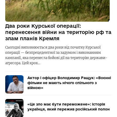
Два роки Курської операції:
перенесення війни на територію рф та
злам планів Кремля
Сьогодні виповнюється два роки від початку Курської
операції — безпрецедентної за задумом і виконанням
кампанії, яка перенесла бойові дії на територію держави-
агресора. Цей крок…
Актор і офіцер Володимир Ращук: «Воєнні
фільми не мають нічого спільного з
війною»
«Це зло має бути переможене»: історія
українця, який пережив російський полон