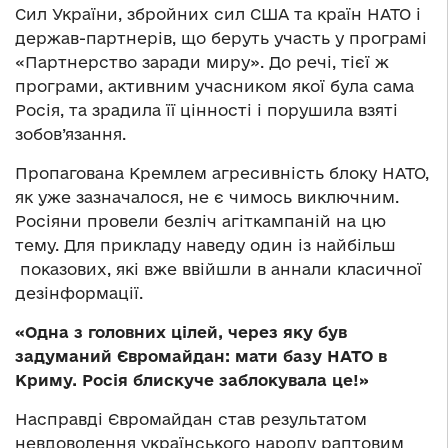
Сил України, збройних сил США та країн НАТО і
держав-партнерів, що беруть участь у програмі
«Партнерство заради миру». До речі, тієї ж
програми, активним учасником якої була сама
Росія, та зрадила її цінності і порушила взяті
зобов’язання.
Пропагована Кремлем агресивність блоку НАТО,
як уже зазначалося, не є чимось виключним.
Росіяни провели безліч агіткампаній на цю
тему. Для прикладу наведу один із найбільш
показових, які вже ввійшли в аннали класичної
дезінформації.
«Одна з головних цілей, через яку був
задуманий Євромайдан: мати базу НАТО в
Криму. Росія блискуче заблокувала це!»
Насправді Євромайдан став результатом
невдоволення українського народу раптовим