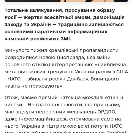
Тотальне залякування, просування образу
Росії — жертви всесвітньої змови, демонізація
Заходу та України — традиційно залишаються
основними наративами інформаційних
кампаній російських ЗМІ.
Минулого тижня кремлівські пропагандисти
розродилися новою (щоправда, без зміни
основного стилю) інтерпретацією: «найближча
мета військових тренувань України разом з США
і НАТО — вбивати росіян Донбасу. Вони цього
навіть не приховують».
Отож, маємо прямий натяк на можливі етнічні
чистки… Не варто пояснювати, що при цьому
має відчути пересічний мешканець ОРДЛО,
адже інформаційна деза спрямована саме на
нього. Україна з підтримкою всієї потуги НАТО
має намір вбивати російськомовних на Донбасі!