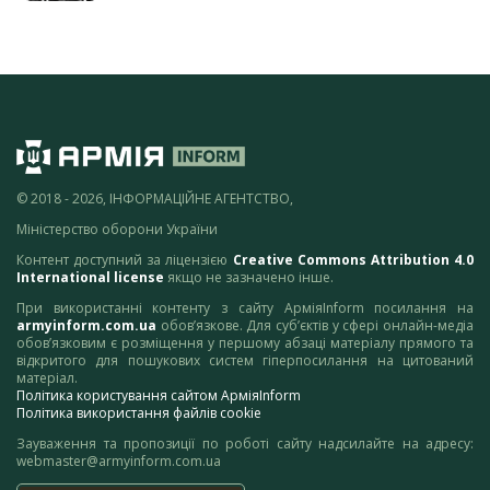
© 2018 - 2026, ІНФОРМАЦІЙНЕ АГЕНТСТВО,
Міністерство оборони України
Контент доступний за ліцензією
Creative Commons Attribution 4.0
International license
якщо не зазначено інше.
При використанні контенту з сайту АрміяInform посилання на
armyinform.com.ua
обов’язкове. Для суб’єктів у сфері онлайн-медіа
обов’язковим є розміщення у першому абзаці матеріалу прямого та
відкритого для пошукових систем гіперпосилання на цитований
матеріал.
Політика користування сайтом АрміяInform
Політика використання файлів cookie
Зауваження та пропозиції по роботі сайту надсилайте на адресу:
webmaster@armyinform.com.ua