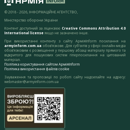
© 2018 - 2026, ІНФОРМАЦІЙНЕ АГЕНТСТВО,
Міністерство оборони України
Контент доступний за ліцензією
Creative Commons Attribution 4.0
International license
якщо не зазначено інше.
При використанні контенту з сайту АрміяInform посилання на
armyinform.com.ua
обов’язкове. Для суб’єктів у сфері онлайн-медіа
обов’язковим є розміщення у першому абзаці матеріалу прямого та
відкритого для пошукових систем гіперпосилання на цитований
матеріал.
Політика користування сайтом АрміяInform
Політика використання файлів cookie
Зауваження та пропозиції по роботі сайту надсилайте на адресу:
webmaster@armyinform.com.ua