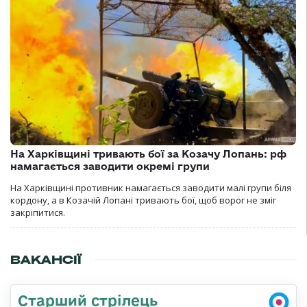
На Харківщині тривають бої за Козачу Лопань: рф
намагається заводити окремі групи
На Харківщині противник намагається заводити малі групи біля
кордону, а в Козачій Лопані тривають бої, щоб ворог не зміг
закріпитися.
ВАКАНСІЇ
Старший стрілець