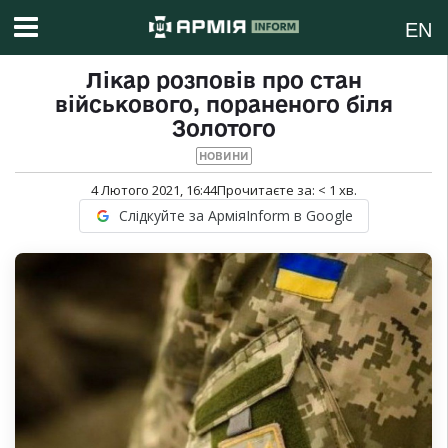
EN
Лікар розповів про стан
військового, пораненого біля
Золотого
НОВИНИ
4 Лютого 2021, 16:44
Прочитаєте за:
< 1
хв.
Слідкуйте за АрміяInform в Google