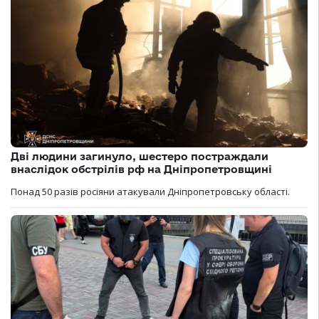
Дві людини загинуло, шестеро постраждали
внаслідок обстрілів рф на Дніпропетровщині
Понад 50 разів росіяни атакували Дніпропетровську області.