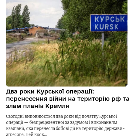
Два роки Курської операції:
перенесення війни на територію рф та
злам планів Кремля
Сьогодні виповнюється два роки від початку Курської
операції — безпрецедентної за задумом і виконанням
кампанії, яка перенесла бойові дії на територію держави-
агресора. Цей крок…