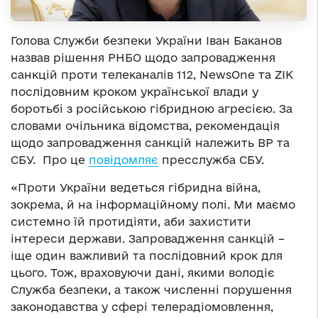
Голова Служби безпеки України Іван Баканов
назвав рішення РНБО щодо запровадження
санкцій проти телеканалів 112, NewsOne та ZIK
послідовним кроком української влади у
боротьбі з російською гібридною агресією. За
словами очільника відомства, рекомендація
щодо запровадження санкцій належить ВР та
СБУ. Про це
повідомляє
пресслужба СБУ.
«Проти України ведеться гібридна війна,
зокрема, й на інформаційному полі. Ми маємо
системно їй протидіяти, аби захистити
інтереси держави. Запровадження санкцій –
іще один важливий та послідовний крок для
цього. Тож, враховуючи дані, якими володіє
Служба безпеки, а також численні порушення
законодавства у сфері телерадіомовлення,