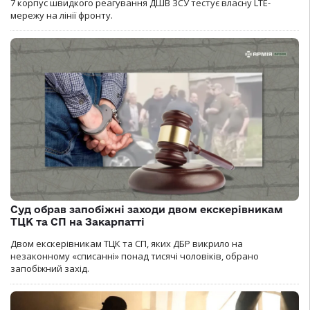
7 корпус швидкого реагування ДШВ ЗСУ тестує власну LTE-
мережу на лінії фронту.
Суд обрав запобіжні заходи двом екскерівникам
ТЦК та СП на Закарпатті
Двом екскерівникам ТЦК та СП, яких ДБР викрило на
незаконному «списанні» понад тисячі чоловіків, обрано
запобіжний захід.