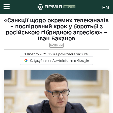
EN
«Санкції щодо окремих телеканалів
– послідовний крок у боротьбі з
російською гібридною агресією» –
Іван Баканов
НОВИНИ
3 Лютого 2021, 15:26
Прочитаєте за:
2
хв.
Слідкуйте за АрміяInform в Google