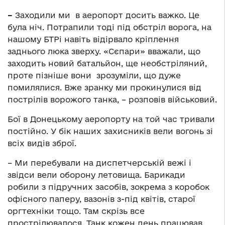
–
Заходили ми в аеропорт досить важко. Це
була ніч. Потрапили тоді під обстріл ворога, на
нашому БТРі навіть відірвало кріплення
заднього люка зверху. «Сєпари» вважали, що
заходить новий батальйон, ще необстріляний,
проте пізніше вони зрозуміли, що дуже
помилялися. Вже зранку ми прокинулися від
пострілів ворожого танка, – розповів військовий.
Бої в Донецькому аеропорту на той час тривали
постійно. У бік наших захисників вели вогонь зі
всіх видів зброї.
– Ми перебували на диспетчерській вежі і
звідси вели оборону летовища. Барикади
робили з підручних засобів, зокрема з коробок
офісного паперу, вазонів з-під квітів, старої
оргтехніки тощо. Там скрізь все
прострілювалося. Танк кожен день працював,