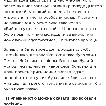
– До заїзду в аеропорт під час мінометного
обстрілу в нас загинув командир взводу Дмитро
Ільницький, молодий хлопець. І це певною
мірою вплинуло на особовий склад. Проте ми
не зламалися. У мене було таке кредо –
«Вийшов у поле – то воюй». Щодо хлопців, то
було помітно – чим молодший за віком, тим
йому важче адаптуватися, – пригадав армієць.
Більшість батальйону, де проходив службу
Євгеній Івко, це чоловіки, яким вже було за 40.
Дехто з бойовим досвідом. Водночас були й
молоді, які під час активної фази бойових дій
мали досить пригнічений вигляд, адже
перепідготовка у них була лише близько двох
місяців. І для декого потрапити в серйозний бій
було дуже важко.
«Із упевненістю можна сказати, що воювали
росіяни»