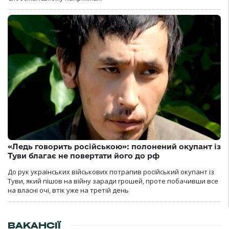
«Ледь говорить російською»: полонений окупант із
Туви благає не повертати його до рф
До рук українських військових потрапив російський окупант із
Туви, який пішов на війну заради грошей, проте побачивши все
на власні очі, втік уже на третій день
ВАКАНСІЇ