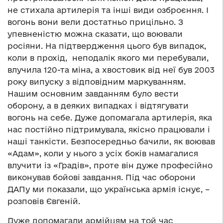
не стихала артилерія та інші види озброєння. І
вогонь вони вели достатньо прицільно. З
упевненістю можна сказати, що воювали
росіяни. На підтвердження цього був випадок,
коли в прохід, неподалік якого ми перебували,
влучила 120-та міна, а хвостовик від неї був 2003
року випуску з відповідним маркуванням.
Нашим основним завданням було вести
оборону, а в деяких випадках і відтягувати
вогонь на себе. Дуже допомагала артилерія, яка
нас постійно підтримувала, якісно працювали і
наші танкісти. Безпосередньо бачили, як воював
«Адам», коли у нього з усіх боків намагалися
влучити із «Градів», проте він дуже професійно
виконував бойові завдання. Під час оборони
ДАПу ми показали, що українська армія існує, –
розповів Євгеній.
Дуже допомагали армійцям на той час