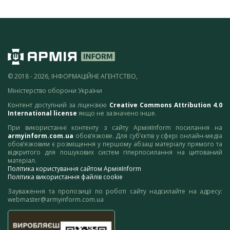
© 2018 - 2026, ІНФОРМАЦІЙНЕ АГЕНТСТВО,
Міністерство оборони України
Контент доступний за ліцензією
Creative Commons Attribution 4.0
International license
якщо не зазначено інше.
При використанні контенту з сайту АрміяInform посилання на
armyinform.com.ua
обов’язкове. Для суб’єктів у сфері онлайн-медіа
обов’язковим є розміщення у першому абзаці матеріалу прямого та
відкритого для пошукових систем гіперпосилання на цитований
матеріал.
Політика користування сайтом АрміяInform
Політика використання файлів cookie
Зауваження та пропозиції по роботі сайту надсилайте на адресу:
webmaster@armyinform.com.ua