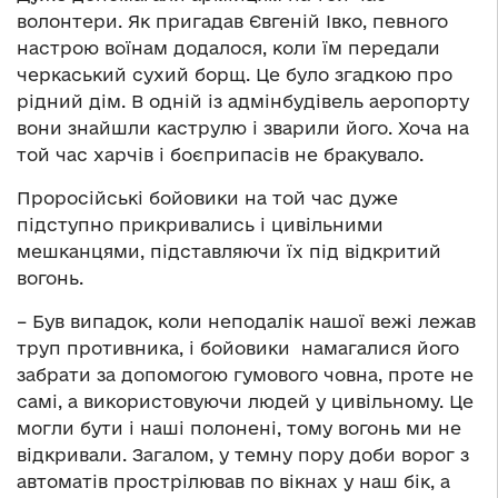
волонтери. Як пригадав Євгеній Івко, певного
настрою воїнам додалося, коли їм передали
черкаський сухий борщ. Це було згадкою про
рідний дім. В одній із адмінбудівель аеропорту
вони знайшли каструлю і зварили його. Хоча на
той час харчів і боєприпасів не бракувало.
Проросійські бойовики на той час дуже
підступно прикривались і цивільними
мешканцями, підставляючи їх під відкритий
вогонь.
– Був випадок, коли неподалік нашої вежі лежав
труп противника, і бойовики намагалися його
забрати за допомогою гумового човна, проте не
самі, а використовуючи людей у цивільному. Це
могли бути і наші полонені, тому вогонь ми не
відкривали. Загалом, у темну пору доби ворог з
автоматів прострілював по вікнах у наш бік, а