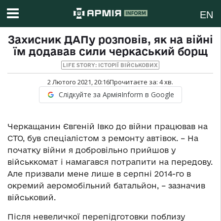
EN
Захисник ДАПу розповів, як на війні
їм додавав сили черкаський борщ
LIFE STORY: ІСТОРІЇ ВІЙСЬКОВИХ
2 Лютого 2021, 20:16
Прочитаєте за:
4
хв.
Слідкуйте за АрміяInform в Google
Черкащанин Євгеній Івко до війни працював на
СТО, був спеціалістом з ремонту автівок. – На
початку війни я добровільно прийшов у
військкомат і намагався потрапити на передову.
Але призвали мене лише в серпні 2014-го в
окремий аеромобільний батальйон, – зазначив
військовий.
Після невеличкої перепідготовки поблизу