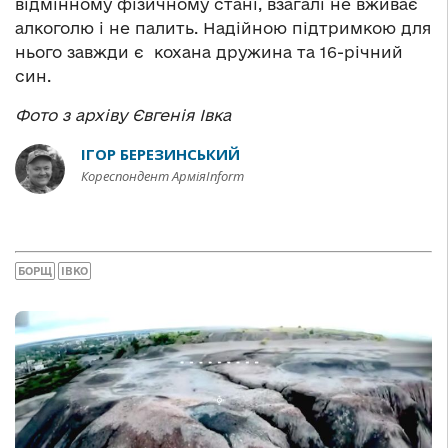
відмінному фізичному стані, взагалі не вживає
алкоголю і не палить. Надійною підтримкою для
нього завжди є кохана дружина та 16-річний
син.
Фото з архіву Євгенія Івка
ІГОР БЕРЕЗИНСЬКИЙ
Кореспондент АрміяInform
БОРЩ
ІВКО