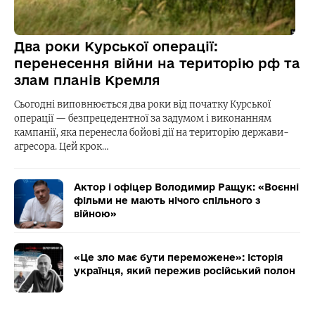
Два роки Курської операції:
перенесення війни на територію рф та
злам планів Кремля
Сьогодні виповнюється два роки від початку Курської
операції — безпрецедентної за задумом і виконанням
кампанії, яка перенесла бойові дії на територію держави-
агресора. Цей крок…
Актор і офіцер Володимир Ращук: «Воєнні
фільми не мають нічого спільного з
війною»
«Це зло має бути переможене»: історія
українця, який пережив російський полон