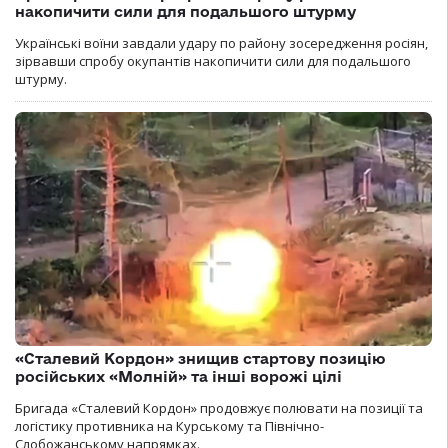
накопичити сили для подальшого штурму
Українські воїни завдали удару по району зосередження росіян,
зірвавши спробу окупантів накопичити сили для подальшого
штурму.
«Сталевий Кордон» знищив стартову позицію
російських «Молній» та інші ворожі цілі
Бригада «Сталевий Кордон» продовжує полювати на позиції та
логістику противника на Курському та Північно-
Слобожанському напрямках.