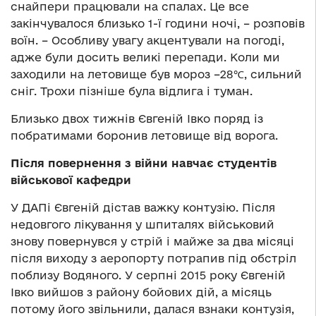
снайпери працювали на спалах. Це все
закінчувалося близько 1-ї години ночі, – розповів
воїн. – Особливу увагу акцентували на погоді,
адже були досить великі перепади. Коли ми
заходили на летовище був мороз –28℃, сильний
сніг. Трохи пізніше була відлига і туман.
Близько двох тижнів Євгеній Івко поряд із
побратимами боронив летовище від ворога.
Після повернення з війни навчає студентів
військової кафедри
У ДАПі Євгеній дістав важку контузію. Після
недовгого лікування у шпиталях військовий
знову повернувся у стрій і майже за два місяці
після виходу з аеропорту потрапив під обстріл
поблизу Водяного. У серпні 2015 року Євгеній
Івко вийшов з району бойових дій, а місяць
потому його звільнили, далася взнаки контузія,