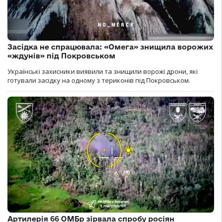
Засідка не спрацювала: «Омега» знищила ворожих
«ждунів» під Покровськом
Українські захисники виявили та знищили ворожі дрони, які
готували засідку на одному з териконів під Покровськом.
Артилерія 66 ОМБр зірвала спробу росіян