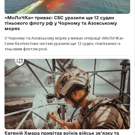
«МоЛоЧКа» триває: СБС уразили ще 12 суден
тіньового флоту рф у Чорному та Азовському
морях
У Чорному та Азовському морях у межах операції «МоЛоЧКа»
Сили безпілотних систем уразили ще 12 суден, пов’язаних із
тіньовим флотом росії.
Євгеній Хмара привітав воїнів військ зв’язку та