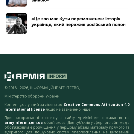
війною»
«Це зло має бути переможене»: історія
українця, який пережив російський полон
© 2018 - 2026, ІНФОРМАЦІЙНЕ АГЕНТСТВО,
Міністерство оборони України
Контент доступний за ліцензією
Creative Commons Attribution 4.0
International license
якщо не зазначено інше.
При використанні контенту з сайту АрміяInform посилання на
armyinform.com.ua
обов’язкове. Для суб’єктів у сфері онлайн-медіа
обов’язковим є розміщення у першому абзаці матеріалу прямого та
відкритого для пошукових систем гіперпосилання на цитований