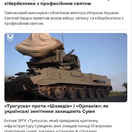
кібербезпеки з професійним святом
Тимчасовий виконувач обов’язків міністра оборони України
Євгеній Хмара привітав воїнів військ зв’язку та кібербезпеки з
професійним святом.
«Тунгуска» проти «Шахедів» і «Орланів»: як
українські зенітники захищають Суми
Екіпаж ЗРГК «Тунгуска», який прикриває критичну
інфраструктуру Сумщини, вже знищив понад 30 ворожих
повітряних цілей, зокрема «Шахеди» й «Орлани».