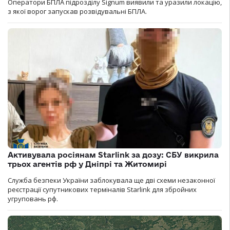
Оператори БПЛА підрозділу Signum виявили та уразили локацію,
з якої ворог запускав розвідувальні БПЛА.
Активувала росіянам Starlink за дозу: СБУ викрила
трьох агентів рф у Дніпрі та Житомирі
Служба безпеки України заблокувала ще дві схеми незаконної
реєстрації супутникових терміналів Starlink для збройних
угруповань рф.