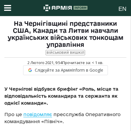
EN
На Чернігівщині представники
США, Канади та Литви навчали
українських військових тонкощам
управління
ВІЙСЬКОВИЙ ВИШКІЛ
2 Лютого 2021, 9:54
Прочитаєте за:
< 1
хв.
Слідкуйте за АрміяInform в Google
У Чернігові відбувся брифінг «Роль, місце та
відповідальність командира та сержанта як
однієї команди».
Про це
повідомляє
пресслужба Оперативного
командування «Північ».