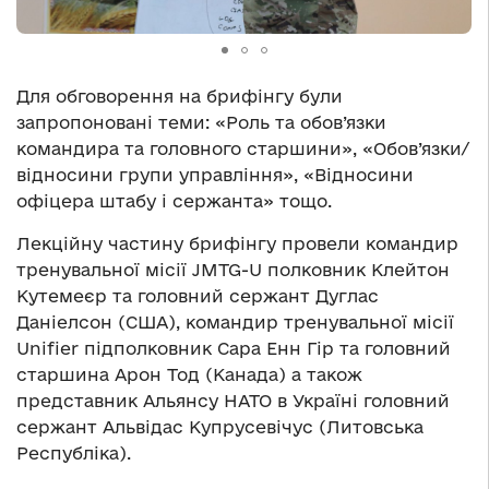
Для обговорення на брифінгу були
запропоновані теми: «Роль та обов’язки
командира та головного старшини», «Обов’язки/
відносини групи управління», «Відносини
офіцера штабу і сержанта» тощо.
Лекційну частину брифінгу провели командир
тренувальної місії JMTG-U полковник Клейтон
Кутемеєр та головний сержант Дуглас
Даніелсон (США), командир тренувальної місії
Unifier підполковник Сара Енн Гір та головний
старшина Арон Тод (Канада) а також
представник Альянсу НАТО в Україні головний
сержант Альвідас Купрусевічус (Литовська
Республіка).