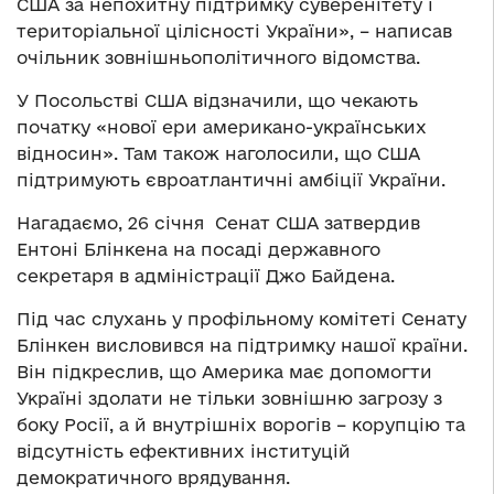
США за непохитну підтримку суверенітету і
територіальної цілісності України», – написав
очільник зовнішньополітичного відомства.
У Посольстві США відзначили, що чекають
початку «нової ери американо-українських
відносин». Там також наголосили, що США
підтримують євроатлантичні амбіції України.
Нагадаємо, 26 січня Сенат США затвердив
Ентоні Блінкена на посаді державного
секретаря в адміністрації Джо Байдена.
Під час слухань у профільному комітеті Сенату
Блінкен висловився на підтримку нашої країни.
Він підкреслив, що Америка має допомогти
Україні здолати не тільки зовнішню загрозу з
боку Росії, а й внутрішніх ворогів – корупцію та
відсутність ефективних інституцій
демократичного врядування.