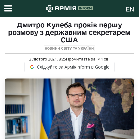
EN
Дмитро Кулеба провів першу
розмову з державним секретарем
США
НОВИНИ СВІТУ ТА УКРАЇНИ
2 Лютого 2021, 8:25
Прочитаєте за:
< 1
хв.
Слідкуйте за АрміяInform в Google