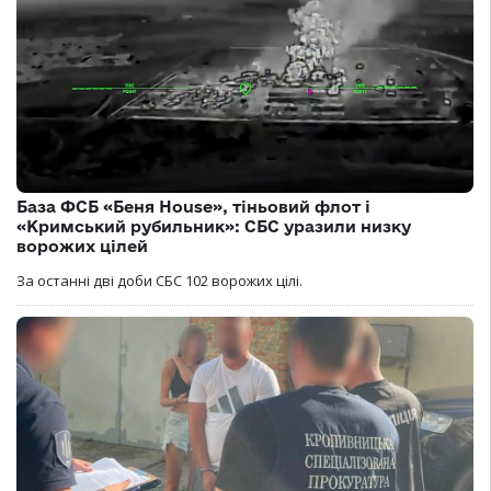
База ФСБ «Беня House», тіньовий флот і
«Кримський рубильник»: СБС уразили низку
ворожих цілей
За останні дві доби СБС 102 ворожих цілі.