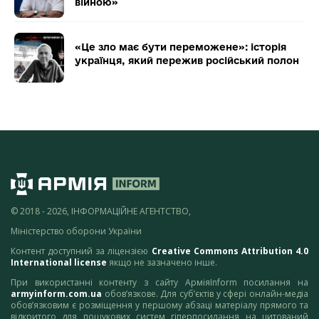
війною»
«Це зло має бути переможене»: історія
українця, який пережив російський полон
© 2018 - 2026, ІНФОРМАЦІЙНЕ АГЕНТСТВО,
Міністерство оборони України
Контент доступний за ліцензією
Creative Commons Attribution 4.0
International license
якщо не зазначено інше.
При використанні контенту з сайту АрміяInform посилання на
armyinform.com.ua
обов’язкове. Для суб’єктів у сфері онлайн-медіа
обов’язковим є розміщення у першому абзаці матеріалу прямого та
відкритого для пошукових систем гіперпосилання на цитований