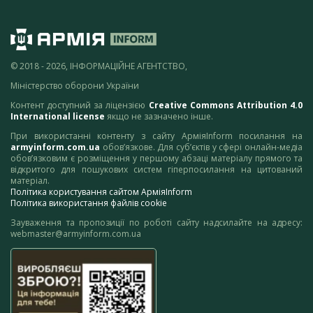
© 2018 - 2026, ІНФОРМАЦІЙНЕ АГЕНТСТВО,
Міністерство оборони України
Контент доступний за ліцензією
Creative Commons Attribution 4.0
International license
якщо не зазначено інше.
При використанні контенту з сайту АрміяInform посилання на
armyinform.com.ua
обов’язкове. Для суб’єктів у сфері онлайн-медіа
обов’язковим є розміщення у першому абзаці матеріалу прямого та
відкритого для пошукових систем гіперпосилання на цитований
матеріал.
Політика користування сайтом АрміяInform
Політика використання файлів cookie
Зауваження та пропозиції по роботі сайту надсилайте на адресу:
webmaster@armyinform.com.ua