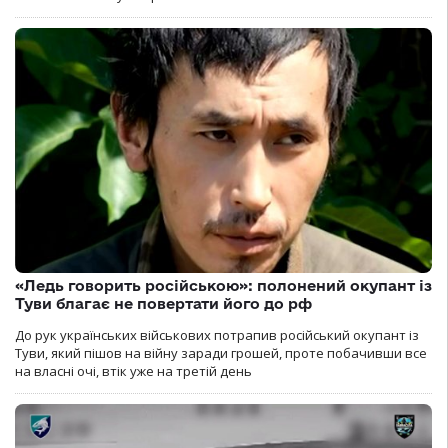
«Ледь говорить російською»: полонений окупант із
Туви благає не повертати його до рф
До рук українських військових потрапив російський окупант із
Туви, який пішов на війну заради грошей, проте побачивши все
на власні очі, втік уже на третій день