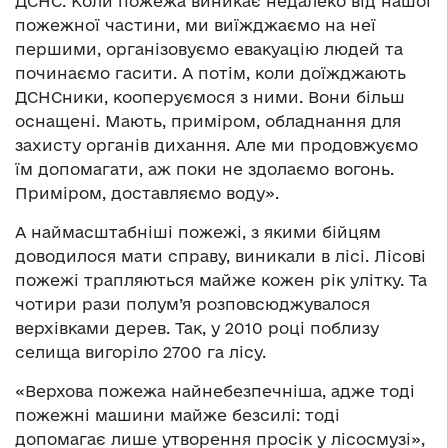
ДСНС. Коли пожежа виникає недалеко від нашої
пожежної частини, ми виїжджаємо на неї
першими, організовуємо евакуацію людей та
починаємо гасити. А потім, коли доїжджають
ДСНСники, кооперуємося з ними. Вони більш
оснащені. Мають, приміром, обладнання для
захисту органів дихання. Але ми продовжуємо
їм допомагати, аж поки не здолаємо вогонь.
Приміром, доставляємо воду».
А наймасштабніші пожежі, з якими бійцям
доводилося мати справу, виникали в лісі. Лісові
пожежі трапляються майже кожен рік улітку. Та
чотири рази полум’я розповсюджувалося
верхівками дерев. Так, у 2010 році поблизу
селища вигоріло 2700 га лісу.
«Верхова пожежа найнебезпечніша, адже тоді
пожежні машини майже безсилі: тоді
допомагає лише утворення просік у лісосмузі»,