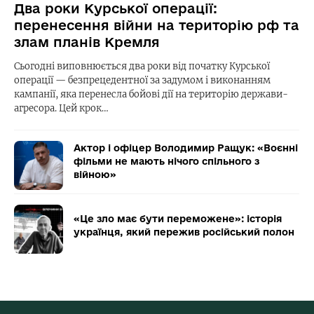
Два роки Курської операції:
перенесення війни на територію рф та
злам планів Кремля
Сьогодні виповнюється два роки від початку Курської
операції — безпрецедентної за задумом і виконанням
кампанії, яка перенесла бойові дії на територію держави-
агресора. Цей крок…
Актор і офіцер Володимир Ращук: «Воєнні
фільми не мають нічого спільного з
війною»
«Це зло має бути переможене»: історія
українця, який пережив російський полон