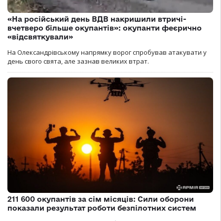
«На російський день ВДВ накришили втричі-
вчетверо більше окупантів»: окупанти феєрично
«відсвяткували»
На Олександрівському напрямку ворог спробував атакувати у
день свого свята, але зазнав великих втрат.
211 600 окупантів за сім місяців: Сили оборони
показали результат роботи безпілотних систем