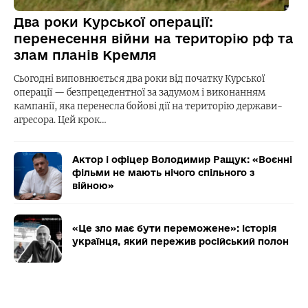
Два роки Курської операції:
перенесення війни на територію рф та
злам планів Кремля
Сьогодні виповнюється два роки від початку Курської
операції — безпрецедентної за задумом і виконанням
кампанії, яка перенесла бойові дії на територію держави-
агресора. Цей крок…
Актор і офіцер Володимир Ращук: «Воєнні
фільми не мають нічого спільного з
війною»
«Це зло має бути переможене»: історія
українця, який пережив російський полон