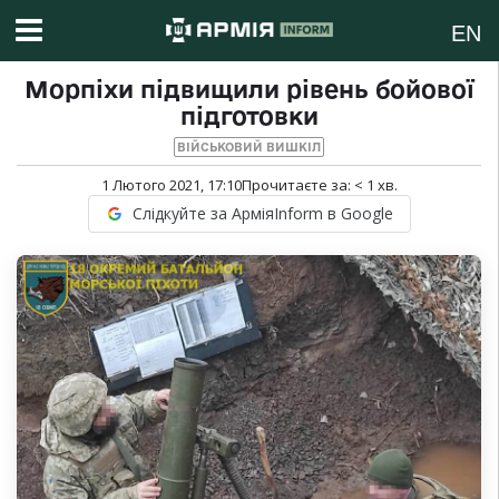
EN
Морпіхи підвищили рівень бойової
підготовки
ВІЙСЬКОВИЙ ВИШКІЛ
1 Лютого 2021, 17:10
Прочитаєте за:
< 1
хв.
Слідкуйте за АрміяInform в Google