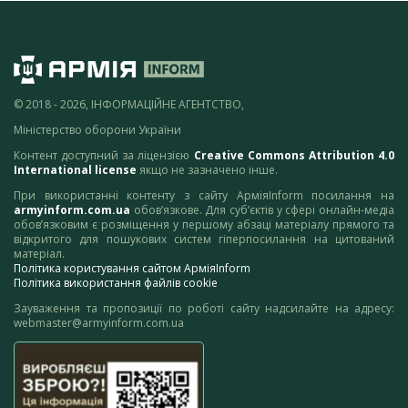
© 2018 - 2026, ІНФОРМАЦІЙНЕ АГЕНТСТВО,
Міністерство оборони України
Контент доступний за ліцензією
Creative Commons Attribution 4.0
International license
якщо не зазначено інше.
При використанні контенту з сайту АрміяInform посилання на
armyinform.com.ua
обов’язкове. Для суб’єктів у сфері онлайн-медіа
обов’язковим є розміщення у першому абзаці матеріалу прямого та
відкритого для пошукових систем гіперпосилання на цитований
матеріал.
Політика користування сайтом АрміяInform
Політика використання файлів cookie
Зауваження та пропозиції по роботі сайту надсилайте на адресу:
webmaster@armyinform.com.ua