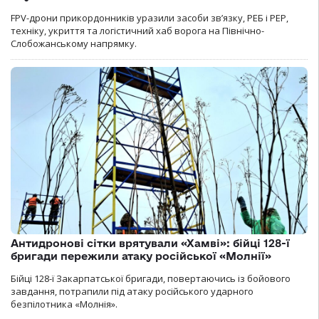
FPV-дрони прикордонників уразили засоби зв’язку, РЕБ і РЕР,
техніку, укриття та логістичний хаб ворога на Північно-
Слобожанському напрямку.
Антидронові сітки врятували «Хамві»: бійці 128-ї
бригади пережили атаку російської «Молнії»
Бійці 128-ї Закарпатської бригади, повертаючись із бойового
завдання, потрапили під атаку російського ударного
безпілотника «Молнія».