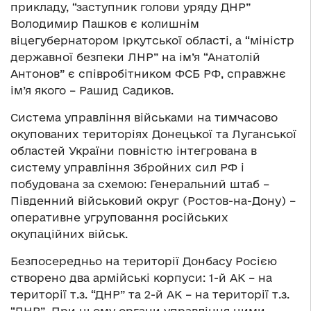
прикладу, “заступник голови уряду ДНР”
Володимир Пашков є колишнім
віцегубернатором Іркутської області, а “міністр
державної безпеки ЛНР” на ім’я “Анатолій
Антонов” є співробітником ФСБ РФ, справжнє
ім’я якого – Рашид Садиков.
Система управління військами на тимчасово
окупованих територіях Донецької та Луганської
областей України повністю інтегрована в
систему управління Збройних сил РФ і
побудована за схемою: Генеральний штаб –
Південний військовий округ (Ростов-на-Дону) –
оперативне угруповання російських
окупаційних військ.
Безпосередньо на території Донбасу Росією
створено два армійські корпуси: 1-й АК – на
території т.з. “ДНР” та 2-й АК – на території т.з.
“ЛНР”. При цьому органи управління цими