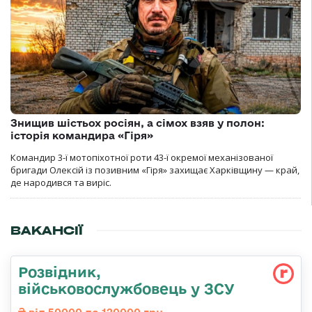
Знищив шістьох росіян, а сімох взяв у полон:
історія командира «Гіря»
Командир 3-ї мотопіхотної роти 43-ї окремої механізованої
бригади Олексій із позивним «Гіря» захищає Харківщину — край,
де народився та виріс.
ВАКАНСІЇ
Розвідник,
військовослужбовець у ЗСУ