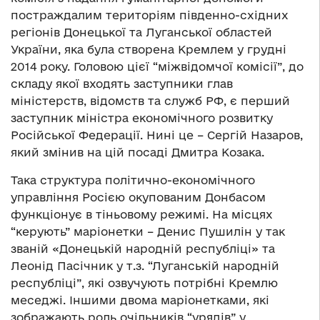
постраждалим територіям південно-східних
регіонів Донецької та Луганської областей
України, яка була створена Кремлем у грудні
2014 року. Головою цієї “міжвідомчої комісії”, до
складу якої входять заступники глав
міністерств, відомств та служб РФ, є перший
заступник міністра економічного розвитку
Російської Федерації. Нині це – Сергій Назаров,
який змінив на цій посаді Дмитра Козака.
Така структура політично-економічного
управління Росією окупованим Донбасом
функціонує в тіньовому режимі. На місцях
“керують” маріонетки – Денис Пушилін у так
званій «Донецькій народній республіці» та
Леонід Пасічник у т.з. “Луганській народній
республіці”, які озвучують потрібні Кремлю
меседжі. Іншими двома маріонетками, які
зображають роль очільників “урядів” у