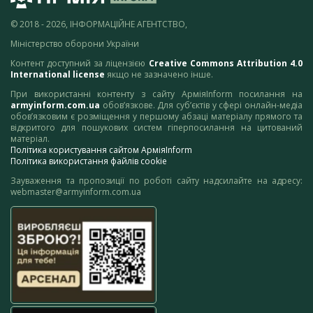
© 2018 - 2026, ІНФОРМАЦІЙНЕ АГЕНТСТВО,
Міністерство оборони України
Контент доступний за ліцензією
Creative Commons Attribution 4.0
International license
якщо не зазначено інше.
При використанні контенту з сайту АрміяInform посилання на
armyinform.com.ua
обов’язкове. Для суб’єктів у сфері онлайн-медіа
обов’язковим є розміщення у першому абзаці матеріалу прямого та
відкритого для пошукових систем гіперпосилання на цитований
матеріал.
Політика користування сайтом АрміяInform
Політика використання файлів cookie
Зауваження та пропозиції по роботі сайту надсилайте на адресу:
webmaster@armyinform.com.ua