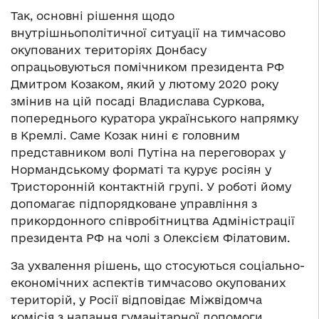
Так, основні рішення щодо
внутрішньополітичної ситуації на тимчасово
окупованих територіях Донбасу
опрацьовуються помічником президента РФ
Дмитром Козаком, який у лютому 2020 року
змінив на цій посаді Владислава Суркова,
попереднього куратора українського напрямку
в Кремлі. Саме Козак нині є головним
представником волі Путіна на переговорах у
Нормандському форматі та курує росіян у
Тристоронній контактній групі. У роботі йому
допомагає підпорядковане управління з
прикордонного співробітництва Адміністрації
президента РФ на чолі з Олексієм Філатовим.
За ухвалення рішень, що стосуються соціально-
економічних аспектів тимчасово окупованих
територій, у Росії відповідає Міжвідомча
комісія з надання гуманітарної допомоги