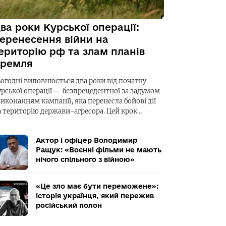
ва роки Курської операції:
еренесення війни на
ериторію рф та злам планів
ремля
ьогодні виповнюється два роки від початку
урської операції — безпрецедентної за задумом
виконанням кампанії, яка перенесла бойові дії
а територію держави-агресора. Цей крок…
Актор і офіцер Володимир
Ращук: «Воєнні фільми не мають
нічого спільного з війною»
«Це зло має бути переможене»:
історія українця, який пережив
російський полон