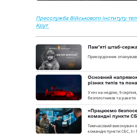
Пресслужба Військового інституту теле
Крут
Пам’яті штаб-сержа
Прикордонник опанував 
Основний напрямок
різних типів та пон
У ніч на неділю, 9 серпн
безпілотників та ракети 
«Працюємо безпосер
командні пункти СБС
Тимчасовий виконувач об
командні пункти СБС, 3 і 