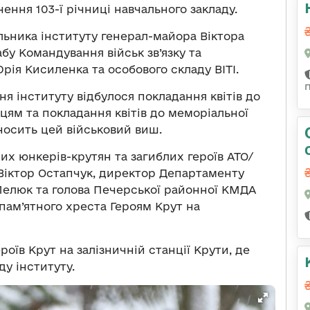
чення 103-ї річниці навчального закладу.
льника інституту генерал-майора Віктора
бу Командування військ зв’язку та
рія Кисиленка та особового складу ВІТІ.
ня інституту відбулося покладання квітів до
цям та покладання квітів до меморіальної
 носить цей військовий виш.
х юнкерів-крутян та загиблих героїв АТО/
 Віктор Остапчук, директор Департаменту
Лелюк та голова Печерської районної КМДА
пам’ятного хреста Героям Крут на
роїв Крут на залізничній станції Крути, де
ду інституту.