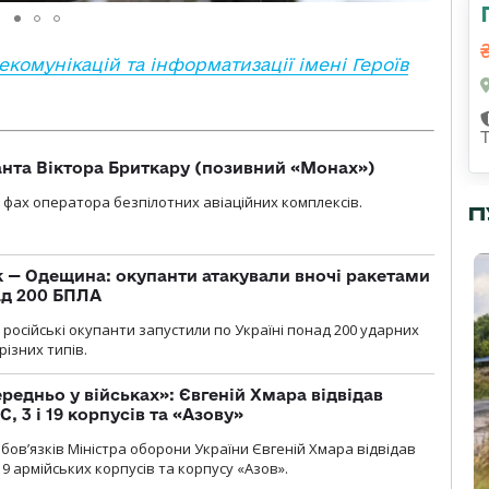
комунікацій та інформатизації імені Героїв
нта Віктора Бриткару (позивний «Монах»)
фах оператора безпілотних авіаційних комплексів.
П
 — Одещина: окупанти атакували вночі ракетами
ад 200 БПЛА
я, російські окупанти запустили по Україні понад 200 ударних
різних типів.
едньо у військах»: Євгеній Хмара відвідав
, 3 і 19 корпусів та «Азову»
ов’язків Міністра оборони України Євгеній Хмара відвідав
19 армійських корпусів та корпусу «Азов».