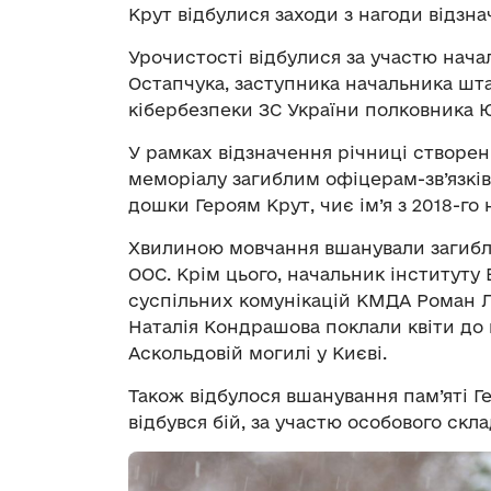
Крут відбулися заходи з нагоди відзна
Урочистості відбулися за участю нача
Остапчука, заступника начальника шта
кібербезпеки ЗС України полковника Ю
У рамках відзначення річниці створен
меморіалу загиблим офіцерам-зв’язків
дошки Героям Крут, чиє ім’я з 2018-го
Хвилиною мовчання вшанували загибли
ООС. Крім цього, начальник інституту
суспільних комунікацій КМДА Роман 
Наталія Кондрашова поклали квіти до 
Аскольдовій могилі у Києві.
Також відбулося вшанування пам’яті Ге
відбувся бій, за участю особового скла