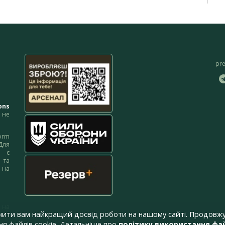
pr
ons
не
orm
Для
м є
 та
 на
 на
чити вам найкращий досвід роботи на нашому сайті. Продовжу
я файлів cookie. Детальніше про
політику використання фай