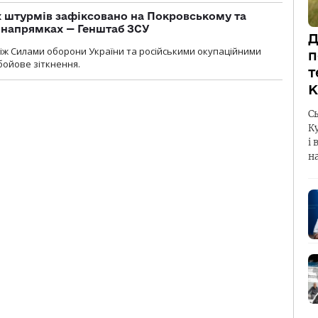
 штурмів зафіксовано на Покровському та
 напрямках — Генштаб ЗСУ
Д
іж Силами оборони України та російськими окупаційними
п
бойове зіткнення.
т
К
С
К
і 
н