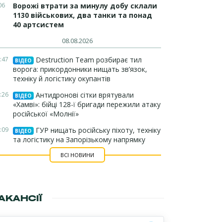
06
Ворожі втрати за минулу добу склали
1130 військових, два танки та понад
40 артсистем
08.08.2026
:47
Destruction Team розбирає тил
ВІДЕО
ворога: прикордонники нищать зв’язок,
техніку й логістику окупантів
:26
Антидронові сітки врятували
ВІДЕО
«Хамві»: бійці 128-ї бригади пережили атаку
російської «Молнії»
:09
ГУР нищать російську піхоту, техніку
ВІДЕО
та логістику на Запорізькому напрямку
ВСІ НОВИНИ
АКАНСІЇ