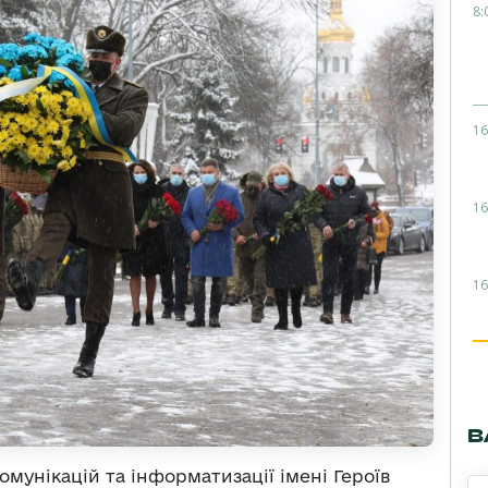
8:
16
16
16
В
комунікацій та інформатизації імені Героїв