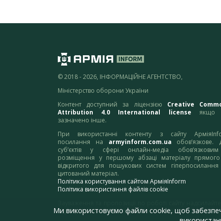
© 2018 - 2026, ІНФОРМАЦІЙНЕ АГЕНТСТВО,
Міністерство оборони України
Контент доступний за ліцензією
Creative Comm
Attribution 4.0 International license
якщо 
зазначено інше.
При використанні контенту з сайту АрміяInf
посилання на
armyinform.com.ua
обов’язкове. 
суб’єктів у сфері онлайн-медіа обов’язкови
розміщення у першому абзаці матеріалу прямого
відкритого для пошукових систем гіперпосилання
цитований матеріал.
Політика користування сайтом АрміяInform
Політика використання файлів cookie
Зауваження та пропозиції по роботі сайту надсилайте
Ми використовуємо файли cookie, щоб забезпе
адресу:
webmaster@armyinform.com.ua
використанн