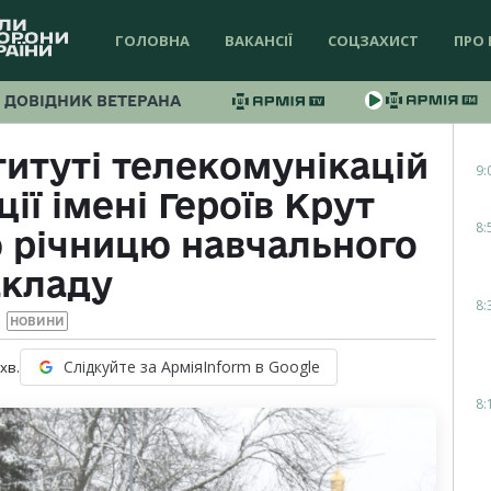
ГОЛОВНА
ВАКАНСІЇ
СОЦЗАХИСТ
ПРО 
ДОВІДНИК ВЕТЕРАНА
титуті телекомунікацій
9:
ії імені Героїв Крут
8:
ю річницю навчального
акладу
8:
НОВИНИ
Слідкуйте за АрміяInform в Google
хв.
8: