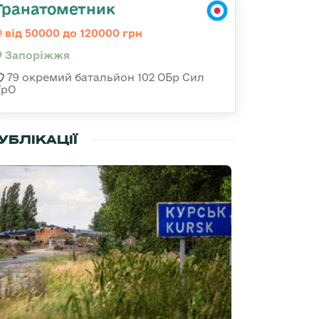
Гранатометник
від 50000 до 120000 грн
Запоріжжя
79 окремий батальйон 102 ОБр Сил
ТрО
УБЛІКАЦІЇ