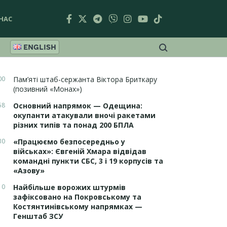
НАС
ENGLISH
00
Пам’яті штаб-сержанта Віктора Бриткару
(позивний «Монах»)
58
Основний напрямок — Одещина:
окупанти атакували вночі ракетами
різних типів та понад 200 БПЛА
30
«Працюємо безпосередньо у
військах»: Євгеній Хмара відвідав
командні пункти СБС, 3 і 19 корпусів та
«Азову»
10
Найбільше ворожих штурмів
зафіксовано на Покровському та
Костянтинівському напрямках —
Генштаб ЗСУ