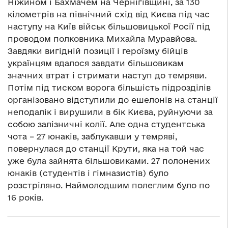
Ніжином і Бахмачем на Чернігівщині, за 130
кілометрів на північний схід від Києва під час
наступу на Київ військ більшовицької Росії під
проводом полковника Михайла Муравйова.
Завдяки вигідній позиції і героїзму бійців
українцям вдалося завдати більшовикам
значних втрат і стримати наступ до темряви.
Потім під тиском ворога більшість підрозділів
організовано відступили до ешелонів на станції
неподалік і вирушили в бік Києва, руйнуючи за
собою залізничні колії. Але одна студентська
чота – 27 юнаків, заблукавши у темряві,
повернулася до станції Крути, яка на той час
уже була зайнята більшовиками. 27 полонених
юнаків (студентів і гімназистів) було
розстріляно. Наймолодшим полеглим було по
16 років.