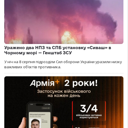
Уражено два НПЗ та СПБ установку «Сиваш» в
Чорному морі — Генштаб ЗСУ
У ніч на 8 серпня підрозділи Сил оборони України уразили низку
важливих об’єктів противника.