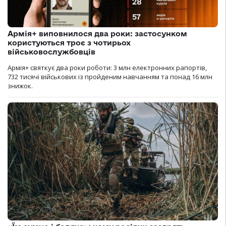
Армія+ виповнилося два роки: застосунком
користуються троє з чотирьох
військовослужбовців
Армія+ святкує два роки роботи: 3 млн електронних рапортів,
732 тисячі військових із пройденим навчанням та понад 16 млн
знижок.