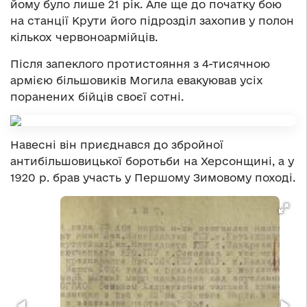
йому було лише 21 рік. Але ще до початку бою
на станції Крути його підрозділ захопив у полон
кількох червоноармійців.
Після запеклого протистояння з 4-тисячною
армією більшовиків Могила евакуював усіх
поранених бійців своєї сотні.
Навесні він приєднався до збройної
антибільшовицької боротьби на Херсонщині, а у
1920 р. брав участь у Першому Зимовому поході.