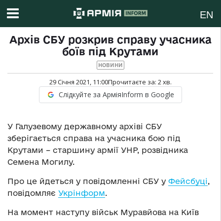
EN
Архів СБУ розкрив справу учасника
боїв під Крутами
НОВИНИ
29 Січня 2021, 11:00
Прочитаєте за:
2
хв.
Слідкуйте за АрміяInform в Google
У Галузевому державному архіві СБУ
зберігається справа на учасника бою під
Крутами – старшину армії УНР, розвідника
Семена Могилу.
Про це йдеться у повідомленні СБУ у
Фейсбуці
,
повідомляє
Укрінформ
.
На момент наступу військ Муравйова на Київ