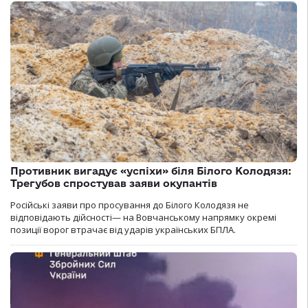
Противник вигадує «успіхи» біля Білого Колодязя:
Трегубов спростував заяви окупантів
Російські заяви про просування до Білого Колодязя не
відповідають дійсності— на Вовчанському напрямку окремі
позиції ворог втрачає від ударів українських БПЛА.