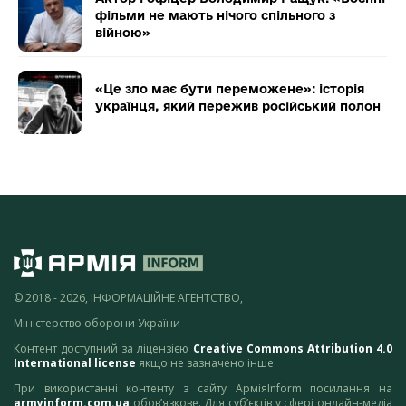
фільми не мають нічого спільного з
війною»
«Це зло має бути переможене»: історія
українця, який пережив російський полон
© 2018 - 2026, ІНФОРМАЦІЙНЕ АГЕНТСТВО,
Міністерство оборони України
Контент доступний за ліцензією
Creative Commons Attribution 4.0
International license
якщо не зазначено інше.
При використанні контенту з сайту АрміяInform посилання на
armyinform.com.ua
обов’язкове. Для суб’єктів у сфері онлайн-медіа