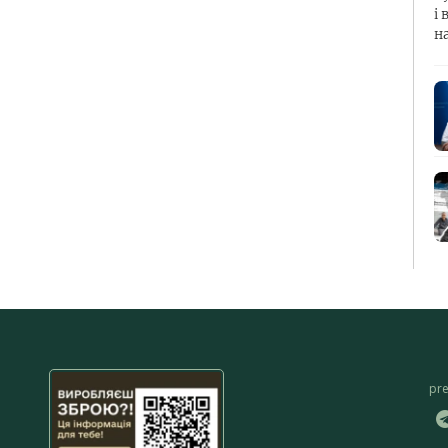
і 
н
pr