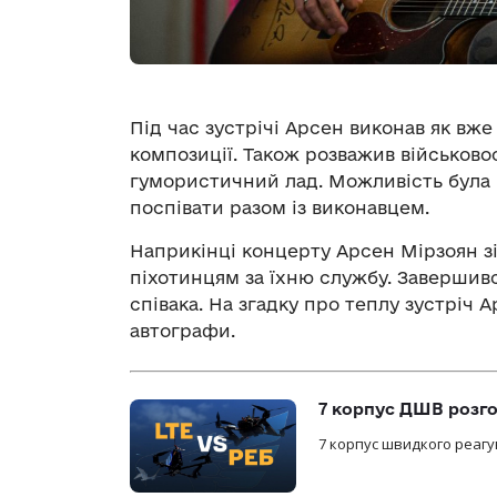
Під час зустрічі Арсен виконав як вже у
композиції. Також розважив військов
гумористичний лад. Можливість була н
поспівати разом із виконавцем.
Наприкінці концерту Арсен Мірзоян 
піхотинцям за їхню службу. Завершив
співака. На згадку про теплу зустріч
автографи.
7 корпус ДШВ розго
7 корпус швидкого реагу