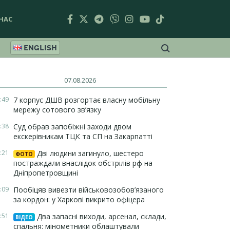
НАС
ENGLISH
07.08.2026
:49
7 корпус ДШВ розгортає власну мобільну
мережу сотового зв’язку
:38
Суд обрав запобіжні заходи двом
екскерівникам ТЦК та СП на Закарпатті
:21
Дві людини загинуло, шестеро
ФОТО
постраждали внаслідок обстрілів рф на
Дніпропетровщині
:09
Пообіцяв вивезти військовозобов’язаного
за кордон: у Харкові викрито офіцера
:51
Два запасні виходи, арсенал, склади,
ВІДЕО
спальня: мінометники облаштували