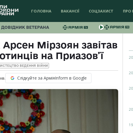
ГОЛОВНА
ВАКАНСІЇ
СОЦЗАХИСТ
ПРО 
ДОВІДНИК ВЕТЕРАНА
 Арсен Мірзоян завітав
отинців на Приазов’ї
20
МИСТЕЦТВО ВЕДЕННЯ ВІЙНИ
20
Слідкуйте за АрміяInform в Google
хв.
20
20
19