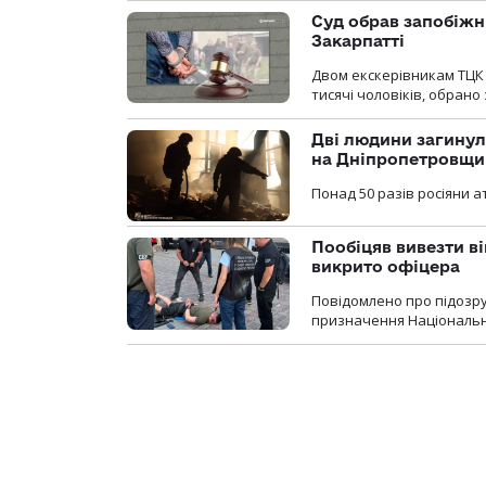
Суд обрав запобіжн
Закарпатті
Двом екскерівникам ТЦК 
тисячі чоловіків, обрано
Дві людини загинул
на Дніпропетровщи
Понад 50 разів росіяни 
Пообіцяв вивезти ві
викрито офіцера
Повідомлено про підозр
призначення Національної 