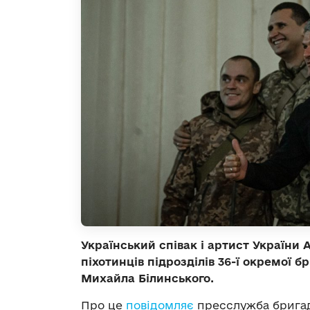
Український співак і артист України 
піхотинців підрозділів 36-ї окремої 
Михайла Білинського.
Про це
повідомляє
пресслужба бригад