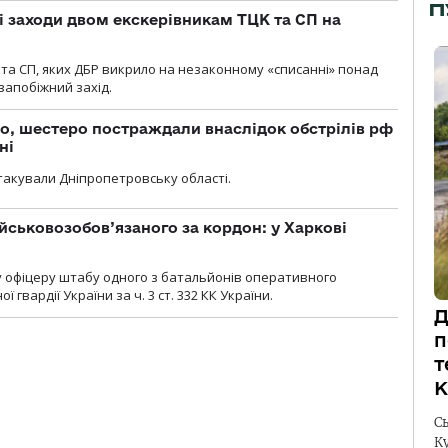
П
і заходи двом екскерівникам ТЦК та СП на
та СП, яких ДБР викрило на незаконному «списанні» понад
 запобіжний захід.
о, шестеро постраждали внаслідок обстрілів рф
ні
атакували Дніпропетровську області.
йськовозобов’язаного за кордон: у Харкові
у офіцеру штабу одного з батальйонів оперативного
гвардії України за ч. 3 ст. 332 КК України.
Д
п
т
К
С
К