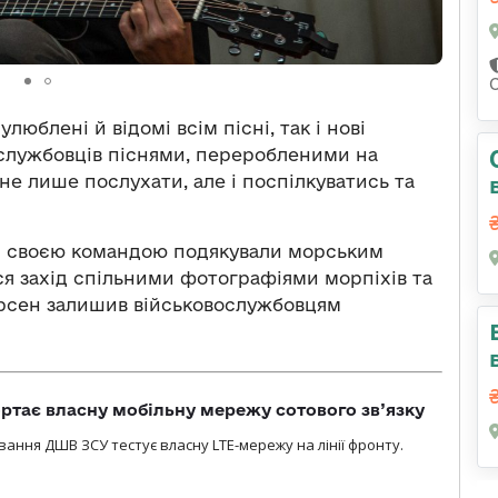
люблені й відомі всім пісні, так і нові
ослужбовців піснями, переробленими на
е лише послухати, але і поспілкуватись та
зі своєю командою подякували морським
ся захід спільними фотографіями морпіхів та
 Арсен залишив військовослужбовцям
ртає власну мобільну мережу сотового зв’язку
вання ДШВ ЗСУ тестує власну LTE-мережу на лінії фронту.