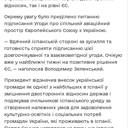
відносин, так і на рівні ЄС.
Окрему увагу було приділено питанню
підписання Угоди про спільний авіаційний
простір Європейського Союзу з Україною.
— Вдячний іспанській стороні за зусилля та
готовність сприяти підписанню цієї
довгоочікуваної та взаємовигідної угоди. Очікую
вже у найближчі тижні на позитивне рішення
ЄС, — наголосив Володимир Зеленський.
Президент відзначив внесок української
громади як однієї з найбільших в Іспанії у
зміцнення двосторонніх відносин держав і
подякував очільникові іспанського уряду за
створення належних умов для задоволення
культурно-освітніх і соціальних потреб
громадян України, які проживають в Іспанії.
Педро Санчес наголосив на тому, що Іспанія