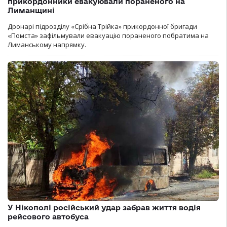
прикордонники евакуювали пораненого на
Лиманщині
Дронарі підрозділу «Срібна Трійка» прикордонної бригади
«Помста» зафільмували евакуацію пораненого побратима на
Лиманському напрямку.
У Нікополі російський удар забрав життя водія
рейсового автобуса