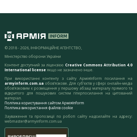
© 2018 - 2026, ІНФОРМАЦІЙНЕ АГЕНТСТВО,
Міністерство оборони України
Контент доступний за ліцензією
Creative Commons Attribution 4.0
International license
якщо не зазначено інше.
При використанні контенту з сайту АрміяInform посилання на
armyinform.com.ua
обов’язкове. Для суб’єктів у сфері онлайн-медіа
обов’язковим є розміщення у першому абзаці матеріалу прямого та
відкритого для пошукових систем гіперпосилання на цитований
матеріал.
Політика користування сайтом АрміяInform
Політика використання файлів cookie
Зауваження та пропозиції по роботі сайту надсилайте на адресу:
webmaster@armyinform.com.ua