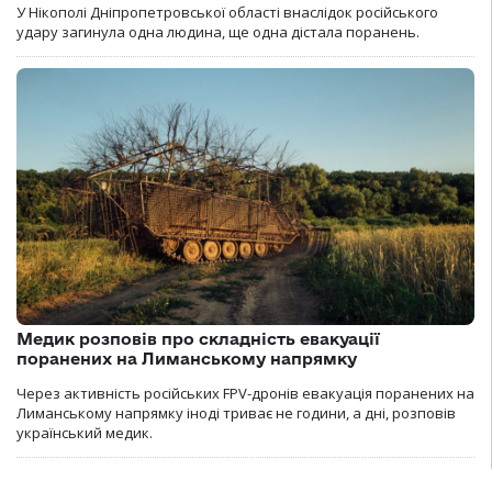
У Нікополі Дніпропетровської області внаслідок російського
удару загинула одна людина, ще одна дістала поранень.
Медик розповів про складність евакуації
поранених на Лиманському напрямку
Через активність російських FPV-дронів евакуація поранених на
Лиманському напрямку іноді триває не години, а дні, розповів
український медик.