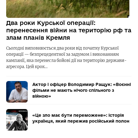
Два роки Курської операції:
перенесення війни на територію рф та
злам планів Кремля
Сьогодні виповнюється два роки від початку Курської
операції — безпрецедентної за задумом і виконанням
кампанії, яка перенесла бойові дії на територію держави-
агресора. Цей крок…
Актор і офіцер Володимир Ращук: «Воєнні
фільми не мають нічого спільного з
війною»
«Це зло має бути переможене»: історія
українця, який пережив російський полон