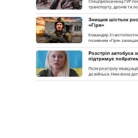
Спецпризначенці ГУР пок
транспорту, дронів та ло
Знищив шістьох росі
«Гіря»
Командир 3-ї мотопіхотно
позивним «Гіря» захищає
Розстріл автобуса з
підтримує побрати
Після розстрілу евакуацій
до війська. Нині вона д