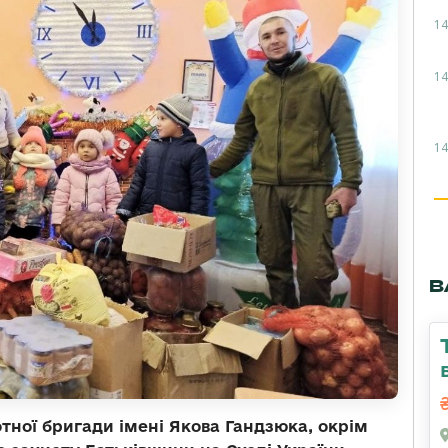
14
14
14
В
тної бригади імені Якова Гандзюка, окрім