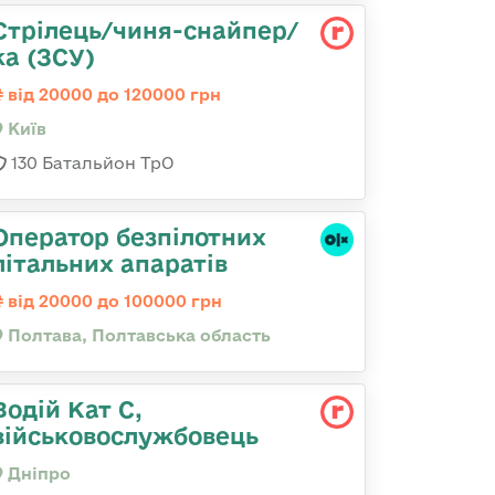
Стрілець/чиня-снайпер/
ка (ЗСУ)
від 20000 до 120000 грн
Київ
130 Батальйон ТрО
Оператор безпілотних
літальних апаратів
від 20000 до 100000 грн
Полтава, Полтавська область
Водій Кат С,
військовослужбовець
Дніпро