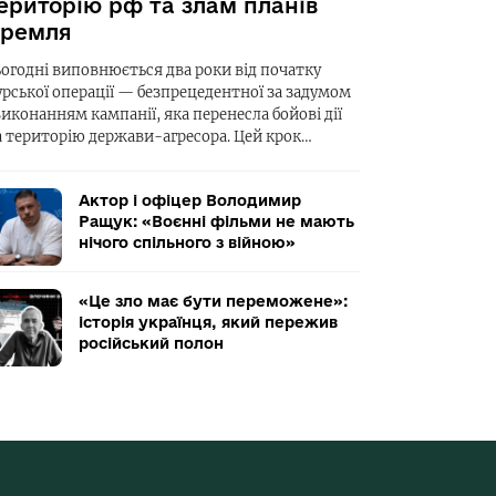
ериторію рф та злам планів
ремля
ьогодні виповнюється два роки від початку
урської операції — безпрецедентної за задумом
виконанням кампанії, яка перенесла бойові дії
а територію держави-агресора. Цей крок…
Актор і офіцер Володимир
Ращук: «Воєнні фільми не мають
нічого спільного з війною»
«Це зло має бути переможене»:
історія українця, який пережив
російський полон