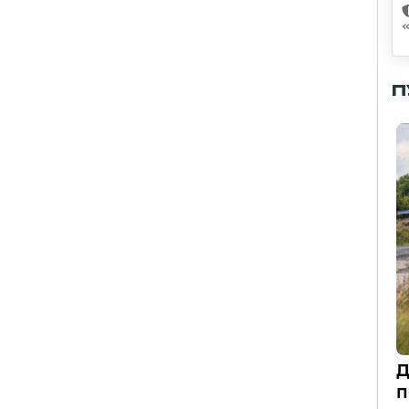
П
Д
п