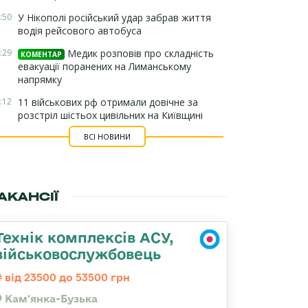
:50
У Нікополі російський удар забрав життя
водія рейсового автобуса
:29
Медик розповів про складність
КОМЕНТАР
евакуації поранених на Лиманському
напрямку
:12
11 військових рф отримали довічне за
розстріл шістьох цивільних на Київщині
ВСІ НОВИНИ
АКАНСІЇ
Технік комплексів АСУ,
військовослужбовець
від 23500 до 53500 грн
Кам'янка-Бузька