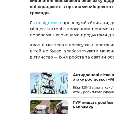
виконання військового обов’язку щод
співпрацюють з органами місцевого 
громади.
Як
повідомляє
пресслужба бригади, д
місцеві жителі з проханням допомогт
проблема з харчовими продуктами дл
Хлопці миттєво відреагували, достави
дітей не буває, а забезпечувати мале
дитинство — їхня робота та святий обо
Антидронові сітки в
атаку російської «М
Бійці 128-ї Закарпатсько
атаку російського ударн
ГУР нищать російськ
напрямку