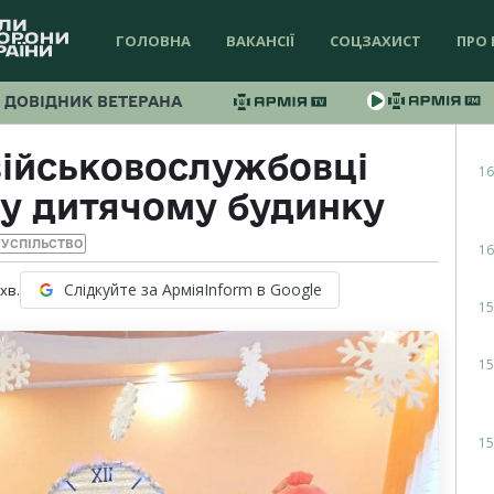
ГОЛОВНА
ВАКАНСІЇ
СОЦЗАХИСТ
ПРО 
ДОВІДНИК ВЕТЕРАНА
військовослужбовці
16
у дитячому будинку
УСПІЛЬСТВО
16
Слідкуйте за АрміяInform в Google
хв.
15
15
15