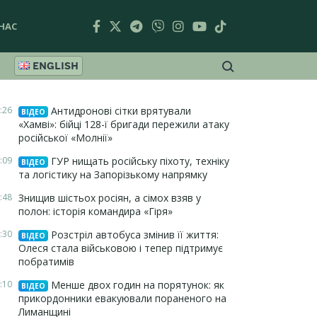
НАС
ENGLISH
:26
Антидронові сітки врятували
ВІДЕО
«Хамві»: бійці 128-ї бригади пережили атаку
російської «Молнії»
:09
ГУР нищать російську піхоту, техніку
ВІДЕО
та логістику на Запорізькому напрямку
:48
Знищив шістьох росіян, а сімох взяв у
полон: історія командира «Гіря»
:30
Розстріл автобуса змінив її життя:
ВІДЕО
Олеся стала військовою і тепер підтримує
побратимів
:10
Менше двох годин на порятунок: як
ВІДЕО
прикордонники евакуювали пораненого на
Лиманщині