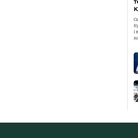
т
К
С
К
і 
н