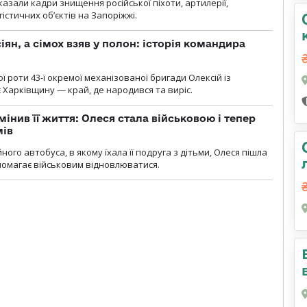
азали кадри знищення російської піхоти, артилерії,
гістичних об’єктів на Запоріжжі.
ян, а сімох взяв у полон: історія командира
ї роти 43-ї окремої механізованої бригади Олексій із
 Харківщину — край, де народився та виріс.
мінив її життя: Олеся стала військовою і тепер
мів
ного автобуса, в якому їхала її подруга з дітьми, Олеся пішла
опомагає військовим відновлюватися.