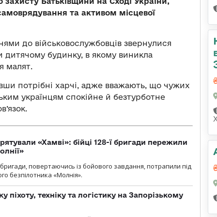
о захисту Батьківщини на Сході України,
самоврядування та активом місцевої
нями до військовослужбовців звернулися
и дитячому будинку, в якому виникла
я малят.
вши потрібні харчі, адже вважають, що чужих
ньким українцям спокійне й безтурботне
в’язок.
рятували «Хамві»: бійці 128-ї бригади пережили
олнії»
ї бригади, повертаючись із бойового завдання, потрапили під
ого безпілотника «Молнія».
у піхоту, техніку та логістику на Запорізькому