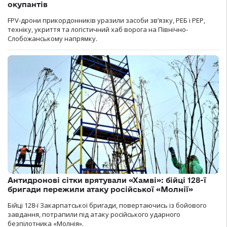
окупантів
FPV-дрони прикордонників уразили засоби зв’язку, РЕБ і РЕР,
техніку, укриття та логістичний хаб ворога на Північно-
Слобожанському напрямку.
Антидронові сітки врятували «Хамві»: бійці 128-ї
бригади пережили атаку російської «Молнії»
Бійці 128-ї Закарпатської бригади, повертаючись із бойового
завдання, потрапили під атаку російського ударного
безпілотника «Молнія».