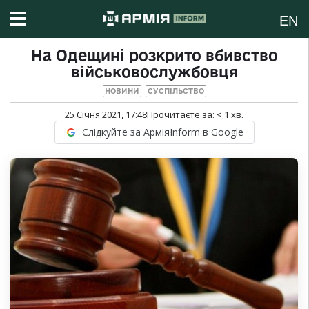
EN
На Одещині розкрито вбивство
військовослужбовця
НОВИНИ
СУСПІЛЬСТВО
25 Січня 2021, 17:48
Прочитаєте за:
< 1
хв.
Слідкуйте за АрміяInform в Google