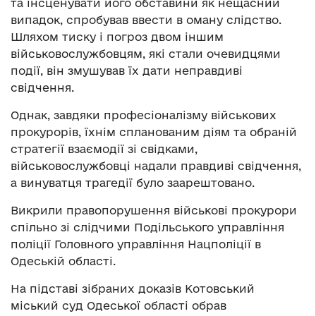
та інсценувати його обставини як нещасний
випадок, спробував ввести в оману слідство.
Шляхом тиску і погроз двом іншим
військовослужбовцям, які стали очевидцями
події, він змушував їх дати неправдиві
свідчення.
Однак, завдяки професіоналізму військових
прокурорів, їхнім спланованим діям та обраній
стратегії взаємодії зі свідками,
військовослужбовці надали правдиві свідчення,
а винуватця трагедії було заарештовано.
Викрили правопорушення військові прокурори
спільно зі слідчими Подільського управління
поліції Головного управління Нацполіції в
Одеській області.
На підставі зібраних доказів Котовський
міський суд Одеської області обрав