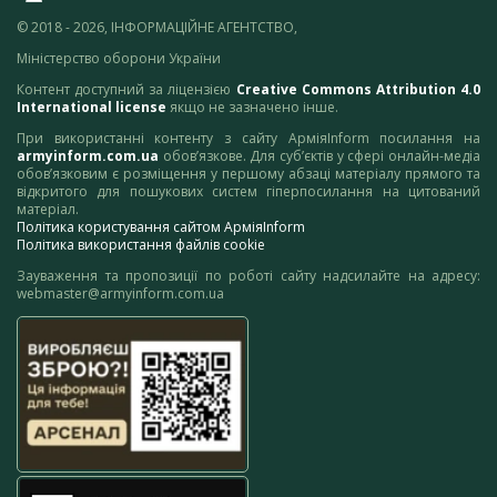
© 2018 - 2026, ІНФОРМАЦІЙНЕ АГЕНТСТВО,
Міністерство оборони України
Контент доступний за ліцензією
Creative Commons Attribution 4.0
International license
якщо не зазначено інше.
При використанні контенту з сайту АрміяInform посилання на
armyinform.com.ua
обов’язкове. Для суб’єктів у сфері онлайн-медіа
обов’язковим є розміщення у першому абзаці матеріалу прямого та
відкритого для пошукових систем гіперпосилання на цитований
матеріал.
Політика користування сайтом АрміяInform
Політика використання файлів cookie
Зауваження та пропозиції по роботі сайту надсилайте на адресу:
webmaster@armyinform.com.ua