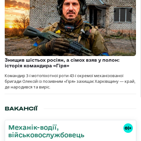
Знищив шістьох росіян, а сімох взяв у полон:
історія командира «Гіря»
Командир 3-ї мотопіхотної роти 43-ї окремої механізованої
бригади Олексій із позивним «Гіря» захищає Харківщину — край,
де народився та виріс.
ВАКАНСІЇ
Механік-водії,
військовослужбовець