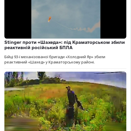
Stinger проти «Шахеда»: під Краматорськом збили
реактивній російський БПЛА
Бійці 93-ї механізованої бригади «Холодний Яр» збили
реактивний «Шахед» у Краматорському районі.