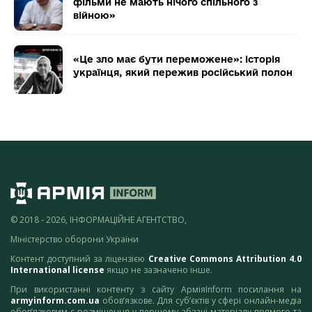
фільми не мають нічого спільного з
війною»
«Це зло має бути переможене»: історія
українця, який пережив російський полон
© 2018 - 2026, ІНФОРМАЦІЙНЕ АГЕНТСТВО,
Міністерство оборони України
Контент доступний за ліцензією
Creative Commons Attribution 4.0
International license
якщо не зазначено інше.
При використанні контенту з сайту АрміяInform посилання на
armyinform.com.ua
обов’язкове. Для суб’єктів у сфері онлайн-медіа
обов’язковим є розміщення у першому абзаці матеріалу прямого та