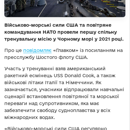
Військово-морські сили США та повітряне
командування НАТО провели першу спільну
тренувальну місію у Чорному морі у 2021 році.
Про це
повідомляє
«Главком» із посиланням на
пресслужбу Шостого флоту США.
Участь у тренуванні взяв американський
ракетний есмінець USS Donald Cook, а також
військові літаки Італії та Німеччини. Як
зазначається, учасники відпрацювали навчальні
сценарії встановлення повітряної та морської
переваги над супротивником, яка має
забезпечити свободу судноплавства у всіх
міжнародних водах.
«Військово-морські сили США регулярно