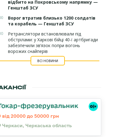
відбито на Покровському напрямку —
Генштаб ЗСУ
00
Ворог втратив близько 1200 солдатів
та корабель — Генштаб ЗСУ
30
Ретранслятори встановлювали під
обстрілами: у Харкові бійці 40-ї артбригади
забезпечили зв’язок попри вогонь
ворожих снайперів
ВСІ НОВИНИ
АКАНСІЇ
Токар-фрезерувальник
від 20000 до 50000 грн
Черкаси, Черкаська область