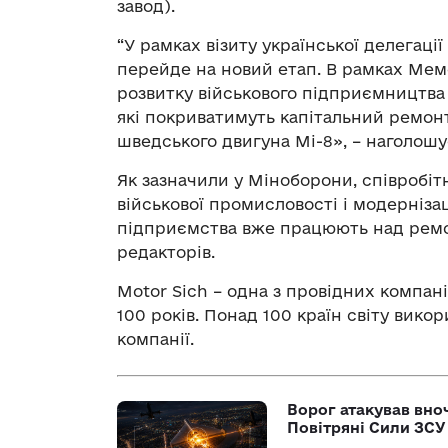
завод).
“У рамках візиту української делегаці
перейде на новий етап. В рамках Мем
розвитку військового підприємництва 
які покриватимуть капітальний ремон
шведського двигуна Мі-8», – наголошу
Як зазначили у Міноборони, співробіт
військової промисловості і модернізац
підприємства вже працюють над ремо
редакторів.
Motor Sich – одна з провідних компані
100 років. Понад 100 країн світу вик
компанії.
Ворог атакував вно
Повітряні Сили ЗСУ