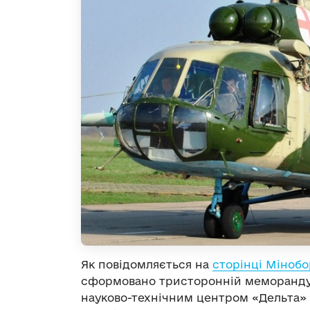
Як повідомляється на
сторінці Мінобо
сформовано тристоронній меморанду
науково-технічним центром «Дельта» і