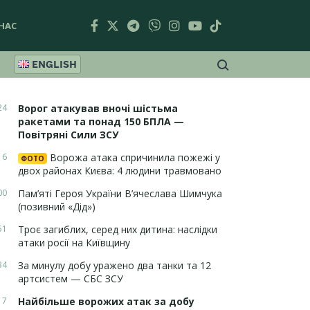
НАС
ENGLISH
24
Ворог атакував вночі шістьма
ракетами та понад 150 БПЛА —
Повітряні Сили ЗСУ
16
Ворожа атака спричинила пожежі у
ФОТО
двох районах Києва: 4 людини травмовано
00
Пам’яті Героя України В’ячеслава Шимчука
(позивний «Дід»)
51
Троє загиблих, серед них дитина: наслідки
атаки росії на Київщину
34
За минулу добу уражено два танки та 12
артсистем — СБС ЗСУ
17
Найбільше ворожих атак за добу