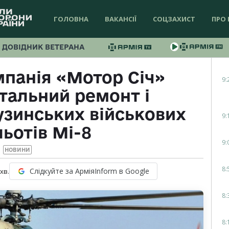
ГОЛОВНА
ВАКАНСІЇ
СОЦЗАХИСТ
ПРО 
ДОВІДНИК ВЕТЕРАНА
мпанія «Мотор Січ»
9:
тальний ремонт і
узинських військових
9:
ьотів Мі-8
9:
НОВИНИ
8:
Слідкуйте за АрміяInform в Google
хв.
8:
8: