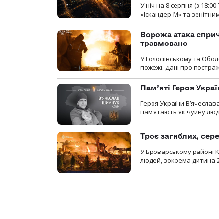
У ніч на 8 серпня (з 18:
«Іскандер-М» та зенітни
Ворожа атака сприч
травмовано
У Голосіївському та Обо
пожежі. Дані про постр
Пам’яті Героя Укра
Героя України В’ячеслав
пам’ятають як чуйну люд
Троє загиблих, сере
У Броварському районі Ки
людей, зокрема дитина 