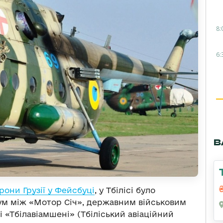
8:
6:
В
рони Грузії у Фейсбуці
, у Тбілісі було
м між «Мотор Січ», державним військовим
 «Тбілавіамшені» (Тбіліський авіаційний