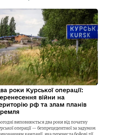
ва роки Курської операції:
еренесення війни на
ериторію рф та злам планів
ремля
ьогодні виповнюється два роки від початку
урської операції — безпрецедентної за задумом
виконанням кампанії, яка перенесла бойові дії