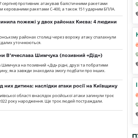
00 7 серпня) противник атакував балістичними ракетами
ми керованими ракетами С-400, а також 151 ударним БПЛА.
инила пожежі у двох районах Києва: 4 людини
лонському районах столиці через ворожу атаку спалахнули
аждалих уточнюються.
їни В’ячеслава Шимчука (позивний «Дід»)
а Шимчука на позивний «Дід» рідні, друзі та побратими
ину, яка завжди знаходила змогу подбати про інших.
д них дитина: наслідки атаки росії на Київщину
ївської області внаслідок російської атаки загинули троє
2022 року народження. Ще троє людей постраждали.
П