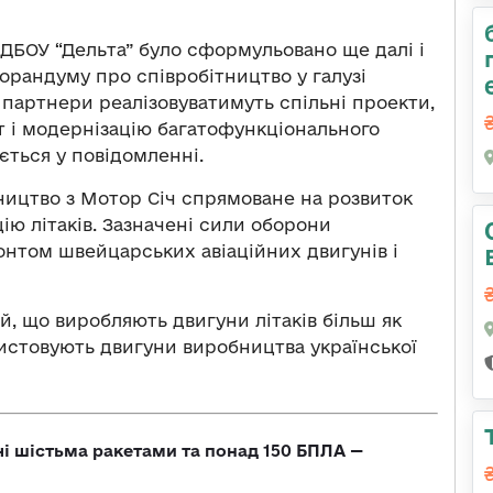
ї ДБОУ “Дельта” було сформульовано ще далі і
орандуму про співробітництво у галузі
партнери реалізовуватимуть спільні проекти,
т і модернізацію багатофункціонального
ється у повідомленні.
ництво з Мотор Січ спрямоване на розвиток
ію літаків. Зазначені сили оборони
нтом швейцарських авіаційних двигунів і
й, що виробляють двигуни літаків більш як
ористовують двигуни виробництва української
чі шістьма ракетами та понад 150 БПЛА —