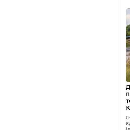
Д
п
т
К
С
К
і 