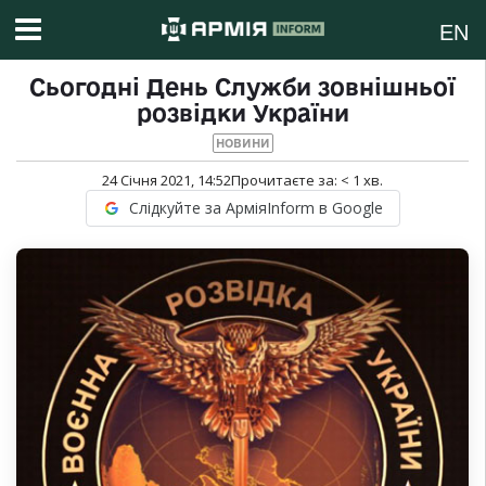
EN
Сьогодні День Служби зовнішньої
розвідки України
НОВИНИ
24 Січня 2021, 14:52
Прочитаєте за:
< 1
хв.
Слідкуйте за АрміяInform в Google