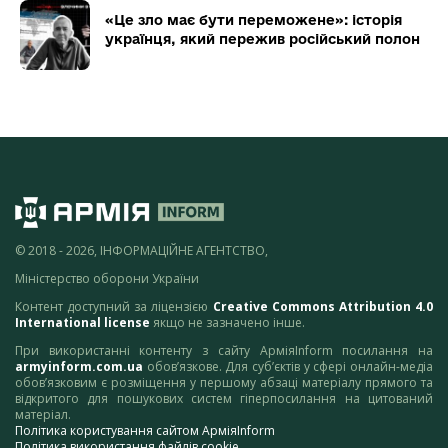
«Це зло має бути переможене»: історія
українця, який пережив російський полон
© 2018 - 2026, ІНФОРМАЦІЙНЕ АГЕНТСТВО,
Міністерство оборони України
Контент доступний за ліцензією
Creative Commons Attribution 4.0
International license
якщо не зазначено інше.
При використанні контенту з сайту АрміяInform посилання на
armyinform.com.ua
обов’язкове. Для суб’єктів у сфері онлайн-медіа
обов’язковим є розміщення у першому абзаці матеріалу прямого та
відкритого для пошукових систем гіперпосилання на цитований
матеріал.
Політика користування сайтом АрміяInform
Політика використання файлів cookie