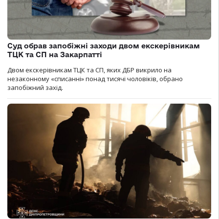
Суд обрав запобіжні заходи двом екскерівникам
ТЦК та СП на Закарпатті
Двом екскерівникам ТЦК та СП, яких ДБР викрило на
незаконному «списанні» понад тисячі чоловіків, обрано
запобіжний захід.