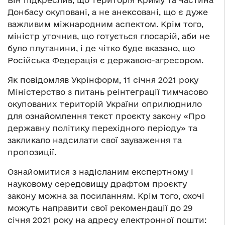
Він підкреслив, що територія Криму та частина
Донбасу окуповані, а не анексовані, що є дуже
важливим міжнародним аспектом. Крім того,
міністр уточнив, що готується глосарій, аби не
було плутанини, і де чітко буде вказано, що
Російська Федерація є державою-агресором.
Як повідомляв Укрінформ, 11 січня 2021 року
Міністерство з питань реінтеграції тимчасово
окупованих територій України оприлюднило
для ознайомлення текст проєкту закону «Про
державну політику перехідного періоду» та
закликало надсилати свої зауваження та
пропозиції.
Ознайомитися з надісланим експертному і
науковому середовищу драфтом проєкту
закону можна за посиланням. Крім того, охочі
можуть направити свої рекомендації до 29
січня 2021 року на адресу електронної пошти: