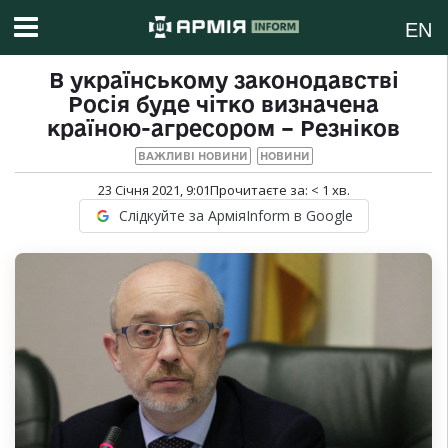
EN
В українському законодавстві
Росія буде чітко визначена
країною-агресором – Резніков
ВАЖЛИВІ НОВИНИ
НОВИНИ
23 Січня 2021, 9:01
Прочитаєте за:
< 1
хв.
Слідкуйте за АрміяInform в Google