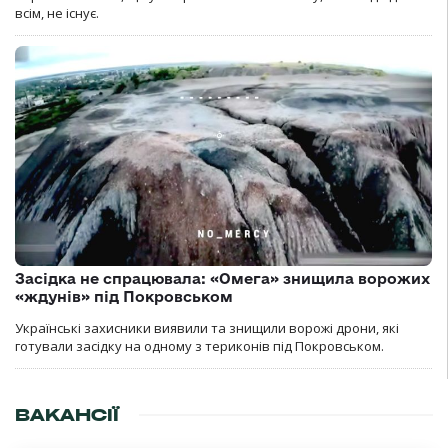
всім, не існує.
Засідка не спрацювала: «Омега» знищила ворожих
«ждунів» під Покровськом
Українські захисники виявили та знищили ворожі дрони, які
готували засідку на одному з териконів під Покровськом.
ВАКАНСІЇ