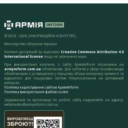
© 2018 - 2026, ІНФОРМАЦІЙНЕ АГЕНТСТВО,
Міністерство оборони України
Контент доступний за ліцензією
Creative Commons Attribution 4.0
International license
якщо не зазначено інше.
При використанні контенту з сайту АрміяInform посилання на
armyinform.com.ua
обов’язкове. Для суб’єктів у сфері онлайн-медіа
обов’язковим є розміщення у першому абзаці матеріалу прямого та
відкритого для пошукових систем гіперпосилання на цитований
матеріал.
Політика користування сайтом АрміяInform
Політика використання файлів cookie
Зауваження та пропозиції по роботі сайту надсилайте на адресу:
webmaster@armyinform.com.ua