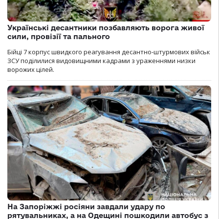
Українські десантники позбавляють ворога живої
сили, провізії та пального
Бійці 7 корпус швидкого реагування десантно-штурмових військ
ЗСУ поділилися видовищними кадрами з ураженнями низки
ворожих цілей.
На Запоріжжі росіяни завдали удару по
рятувальниках, а на Одещині пошкодили автобус з