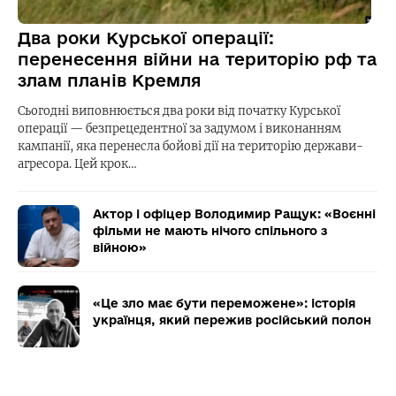
Два роки Курської операції:
перенесення війни на територію рф та
злам планів Кремля
Сьогодні виповнюється два роки від початку Курської
операції — безпрецедентної за задумом і виконанням
кампанії, яка перенесла бойові дії на територію держави-
агресора. Цей крок…
Актор і офіцер Володимир Ращук: «Воєнні
фільми не мають нічого спільного з
війною»
«Це зло має бути переможене»: історія
українця, який пережив російський полон