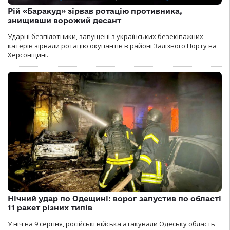
Рій «Баракуд» зірвав ротацію противника,
знищивши ворожий десант
Ударні безпілотники, запущені з українських безекіпажних
катерів зірвали ротацію окупантів в районі Залізного Порту на
Херсонщині.
Нічний удар по Одещині: ворог запустив по області
11 ракет різних типів
У ніч на 9 серпня, російські війська атакували Одеську область