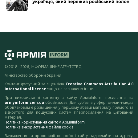
українця, який пережив російський полон
© 2018 - 2026, ІНФОРМАЦІЙНЕ АГЕНТСТВО,
Міністерство оборони України
Контент доступний за ліцензією
Creative Commons Attribution 4.0
International license
якщо не зазначено інше.
При використанні контенту з сайту АрміяInform посилання на
armyinform.com.ua
обов’язкове. Для суб’єктів у сфері онлайн-медіа
обов’язковим є розміщення у першому абзаці матеріалу прямого та
відкритого для пошукових систем гіперпосилання на цитований
матеріал.
Політика користування сайтом АрміяInform
Політика використання файлів cookie
Зауваження та пропозиції по роботі сайту надсилайте на адресу: