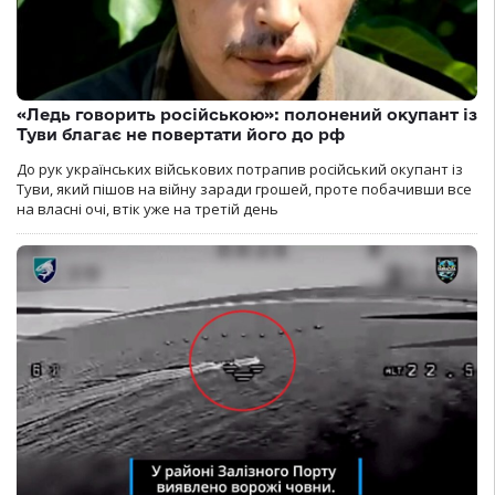
«Ледь говорить російською»: полонений окупант із
Туви благає не повертати його до рф
До рук українських військових потрапив російський окупант із
Туви, який пішов на війну заради грошей, проте побачивши все
на власні очі, втік уже на третій день