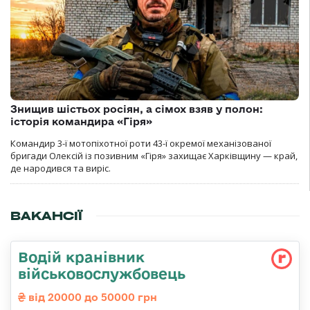
Знищив шістьох росіян, а сімох взяв у полон:
історія командира «Гіря»
Командир 3-ї мотопіхотної роти 43-ї окремої механізованої
бригади Олексій із позивним «Гіря» захищає Харківщину — край,
де народився та виріс.
ВАКАНСІЇ
Водій кранівник
військовослужбовець
від 20000 до 50000 грн