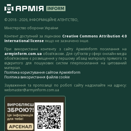
© 2018 - 2026, ІНФОРМАЦІЙНЕ АГЕНТСТВО,
Міністерство оборони України
Контент доступний за ліцензією
Creative Commons Attribution 4.0
International license
якщо не зазначено інше.
При використанні контенту з сайту АрміяInform посилання на
armyinform.com.ua
обов’язкове. Для суб’єктів у сфері онлайн-медіа
обов’язковим є розміщення у першому абзаці матеріалу прямого та
відкритого для пошукових систем гіперпосилання на цитований
матеріал.
Політика користування сайтом АрміяInform
Політика використання файлів cookie
Зауваження та пропозиції по роботі сайту надсилайте на адресу:
webmaster@armyinform.com.ua