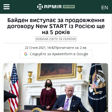
EN
Байден виступає за продовження
договору New START із Росією ще
на 5 років
НОВИНИ СВІТУ ТА УКРАЇНИ
22 Січня 2021, 14:42
Прочитаєте за:
2
хв.
Слідкуйте за АрміяInform в Google