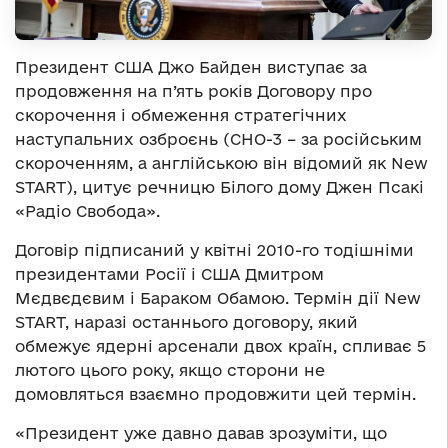
Президент США Джо Байден виступає за
продовження на п’ять років Договору про
скорочення і обмеження стратегічних
наступальних озброєнь (СНО-3 – за російським
скороченням, а англійською він відомий як New
START), цитує речницю Білого дому Джен Псакі
«Радіо Свобода».
Договір підписаний у квітні 2010-го тодішніми
президентами Росії і США Дмитром
Мєдвєдєвим і Бараком Обамою. Термін дії New
START, наразі останнього договору, який
обмежує ядерні арсенали двох країн, спливає 5
лютого цього року, якщо сторони не
домовляться взаємно продовжити цей термін.
«Президент уже давно давав зрозуміти, що