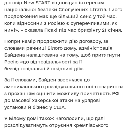
договір New START відповідає інтересам
національної безпеки Сполучених Штатів. І його
продовження має ще більший сенс у той час,
коли відносини з Росією є суперечливими, як
нині», – сказала Псакі під час брифінгу 21 січня.
Попри намір продовжити дію договору, за
словами речниці Білого дому, адміністрація
Байдена налаштована на тому, щоб притягнути
Росію «до відповідальності за її
безвідповідальні й шкідливі дії».
За її словами, Байден звернувся до
американського розвідувального співтовариства
з проханням оцінити можливу причетність РФ
до масової хакерської атаки на урядові
установи й бізнес у США.
У Білому домі також наголосили, що далі
розслідуватимуть отруєння кремлівського