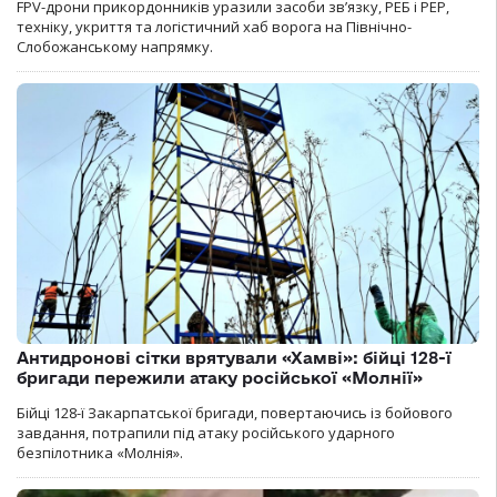
FPV-дрони прикордонників уразили засоби зв’язку, РЕБ і РЕР,
техніку, укриття та логістичний хаб ворога на Північно-
Слобожанському напрямку.
Антидронові сітки врятували «Хамві»: бійці 128-ї
бригади пережили атаку російської «Молнії»
Бійці 128-ї Закарпатської бригади, повертаючись із бойового
завдання, потрапили під атаку російського ударного
безпілотника «Молнія».