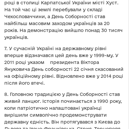
році в столиці Карпатської України місті Хуст.
На той час ці землі перебували у складі
Чехословаччини, а День Соборності став
найбільш масовим заходом українців за 20
років. На демонстрацію вийшло понад 30 тисяч
українців.
7. У сучасній Україні на державному рівні
вперше відзначався цей день вже у 1999-му. У
2011 році указом президента Віктора
Януковича День соборності 22 січня скасований
на офіційному рівні. Відновлено вже у 2014 році
після його втечі.
8. Головною традицією у День Соборності став
живий ланцюг. Історія починається з 1990 року,
коли патріотично налаштовані українці
вирішили символічно продемонструвати
державну єдність. Він протягувався з Києва до
Львова та Івано-Франківська, Стрия, Тернополя,