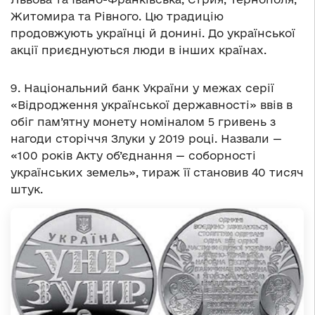
Житомира та Рівного. Цю традицію
продовжують українці й донині. До української
акції приєднуються люди в інших країнах.
9. Національний банк України у межах серії
«Відродження української державності» ввів в
обіг пам’ятну монету номіналом 5 гривень з
нагоди сторіччя Злуки у 2019 році. Назвали —
«100 років Акту об’єднання — соборності
українських земель», тираж її становив 40 тисяч
штук.