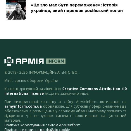
«Це зло має бути переможене»: історія
українця, який пережив російський полон
© 2018 - 2026, ІНФОРМАЦІЙНЕ АГЕНТСТВО,
Міністерство оборони України
Контент доступний за ліцензією
Creative Commons Attribution 4.0
International license
якщо не зазначено інше.
При використанні контенту з сайту АрміяInform посилання на
armyinform.com.ua
обов’язкове. Для суб’єктів у сфері онлайн-медіа
обов’язковим є розміщення у першому абзаці матеріалу прямого та
відкритого для пошукових систем гіперпосилання на цитований
матеріал.
Політика користування сайтом АрміяInform
Політика використання файлів cookie