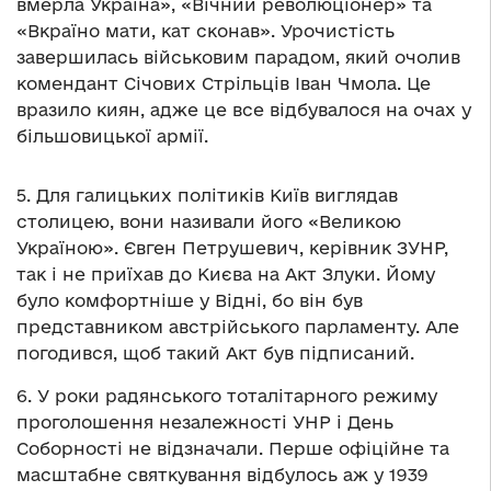
вмерла Україна», «Вічний революціонер» та
«Вкраїно мати, кат сконав». Урочистість
завершилась військовим парадом, який очолив
комендант Січових Стрільців Іван Чмола. Це
вразило киян, адже це все відбувалося на очах у
більшовицької армії.
5. Для галицьких політиків Київ виглядав
столицею, вони називали його «Великою
Україною». Євген Петрушевич, керівник ЗУНР,
так і не приїхав до Києва на Акт Злуки. Йому
було комфортніше у Відні, бо він був
представником австрійського парламенту. Але
погодився, щоб такий Акт був підписаний.
6. У роки радянського тоталітарного режиму
проголошення незалежності УНР і День
Соборності не відзначали. Перше офіційне та
масштабне святкування відбулось аж у 1939