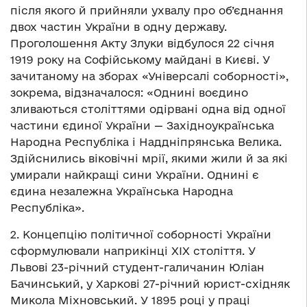
після якого й прийняли ухвалу про об’єднання
двох частин України в одну державу.
Проголошення Акту Злуки відбулося 22 січня
1919 року на Софійському майдані в Києві. У
зачитаному на зборах «Універсалі соборності»,
зокрема, відзначалося: «Однині воєдино
зливаються століттями одірвані одна від одної
частини єдиної України — Західноукраїнська
Народна Республіка і Наддніпрянська Велика.
Здійснились віковічні мрії, якими жили й за які
умирали найкращі сини України. Однині є
єдина незалежна Українська Народна
Республіка».
2. Концепцію політичної соборності України
сформулювали наприкінці XIX століття. У
Львові 23-річний студент-галичанин Юліан
Бачинський, у Харкові 27-річний юрист-східняк
Микола Міхновський. У 1895 році у праці