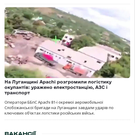
На Луганщині Apachi розгромили логістику
окупантів: уражено електростанцію, АЗС і
транспорт
Оператори ББпС Apachi 81-ї окремої аеромобільної
Слобожанської бригади на Луганщині завдали ударів по
ключових об’єктах логістики російських військ.
ВАКАНСІЇ