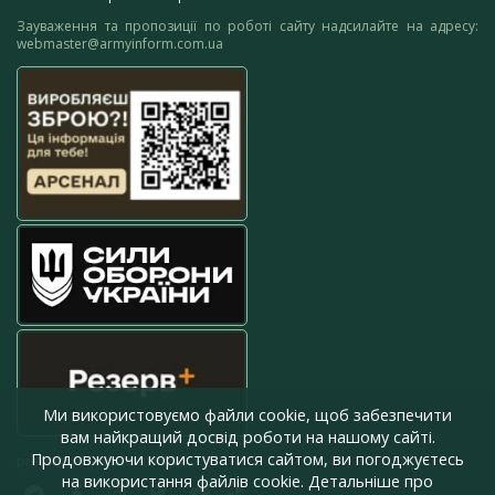
Зауваження та пропозиції по роботі сайту надсилайте на адресу:
webmaster@armyinform.com.ua
Ми використовуємо файли cookie, щоб забезпечити
вам найкращий досвід роботи на нашому сайті.
Продовжуючи користуватися сайтом, ви погоджуєтесь
press@armyinform.com.ua
на використання файлів cookie. Детальніше про