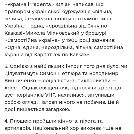
«Україна irredenta» Юліан написав, що
прапором української буржуазії є «вільна,
велика, незалежна, політично самостійна
Україна — одна, нероздільна від Сяну по
Кавказ!»Микола Міхновський у брошурі
«Самостійна Україна» у 1900 році зазначив:
«Одна, єдина, нероздільна, вільна, самостійна
Україна від Карпат аж по Кавказ».
3. Однією з найбільших інтриг того дня було, чи
цілуватимуть Симон Петлюра та Володимир
Винниченко — соціалісти-антиклерикали —
хрест. Однак священник, підносячи хрест до
вуст керівників УНР, нахилився, затуливши
собою огляд. Натовп нічого не побачив. Це й
досі лишається загадкою.
4. Площею пройшли кіннота, піхота та
артилерія. Національний хор виконав «Ще не