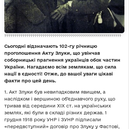
??????????????????????????????????????????????????????????
Сьогодні відзначають 102-гу річницю
проголошення Акту Злуки, що увінчав
соборницькі прагнення українців обох частин
України. Нагадаємо всім землякам
,
що сила
нації в єдності! Отже, до вашої уваги цікаві
факти про цей день.
1. Акт Злуки був невипадковим явищем, а
наслідком і вершиною об’єднавчого руху, що
тривав від середини ХІХ ст. на українських
землях, які були в складі різних держав. 1
грудня 1918 року УНР і ЗУНР підписали
«передвступний» договір про Злуку у Фастові,