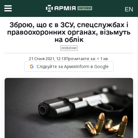
EN
Зброю, що є в ЗСУ, спецслужбах і
правоохоронних органах, візьмуть
на облік
НОВИНИ
21 Січня 2021, 12:13
Прочитаєте за:
< 1
хв.
Слідкуйте за АрміяInform в Google