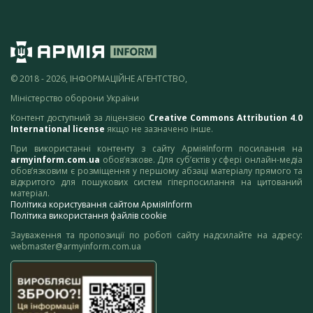
© 2018 - 2026, ІНФОРМАЦІЙНЕ АГЕНТСТВО,
Міністерство оборони України
Контент доступний за ліцензією
Creative Commons Attribution 4.0
International license
якщо не зазначено інше.
При використанні контенту з сайту АрміяInform посилання на
armyinform.com.ua
обов’язкове. Для суб’єктів у сфері онлайн-медіа
обов’язковим є розміщення у першому абзаці матеріалу прямого та
відкритого для пошукових систем гіперпосилання на цитований
матеріал.
Політика користування сайтом АрміяInform
Політика використання файлів cookie
Зауваження та пропозиції по роботі сайту надсилайте на адресу:
webmaster@armyinform.com.ua