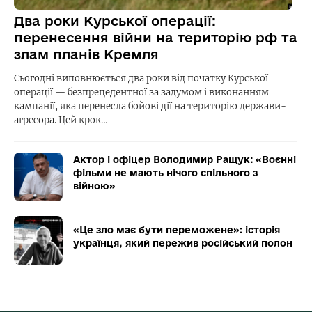
Два роки Курської операції:
перенесення війни на територію рф та
злам планів Кремля
Сьогодні виповнюється два роки від початку Курської
операції — безпрецедентної за задумом і виконанням
кампанії, яка перенесла бойові дії на територію держави-
агресора. Цей крок…
Актор і офіцер Володимир Ращук: «Воєнні
фільми не мають нічого спільного з
війною»
«Це зло має бути переможене»: історія
українця, який пережив російський полон