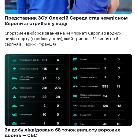
Представник ЗСУ Олексій Середа став чемпіоном
Європи зі стрибків у воду
Спортсмен виборов звання на чемпіонаті Європи з водних
видів спорту (стрибки у воду), який тривав з 31 липня по 6
серпня в Парижі (Франція).
За добу ліквідовано 68 точок вильоту ворожих
дронів — СБС