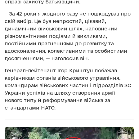
справі захисту Батьківщини.
– За 42 роки я жодного разу не пошкодував про
свій вибір. Це був непростий, цікавий,
динамічний військовий шлях, наповнений
різноманітними подіями й викликами,
постійними прагненнями до розвитку та
вдосконалення, колективними та особистими
досягненнями, — наголосив він.
Генерал-лейтенант Ігор Криштун побажав
керівникам органів військового управління,
командирам військових частин і підрозділів ЗС
України успіхів на шляху створення армії
нового типу й реформування війська за
стандартами НАТО.