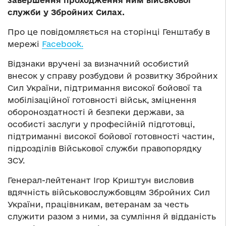
завершення проходження ним військової
служби у Збройних Силах.
Про це повідомляється на сторінці Генштабу в
мережі
Facebook.
Відзнаки вручені за визначний особистий
внесок у справу розбудови й розвитку Збройних
Сил України, підтримання високої бойової та
мобілізаційної готовності військ, зміцнення
обороноздатності й безпеки держави, за
особисті заслуги у професійній підготовці,
підтриманні високої бойової готовності частин,
підрозділів Військової служби правопорядку
ЗСУ.
Генерал-лейтенант Ігор Криштун висловив
вдячність військовослужбовцям Збройних Сил
України, працівникам, ветеранам за честь
служити разом з ними, за сумління й відданість