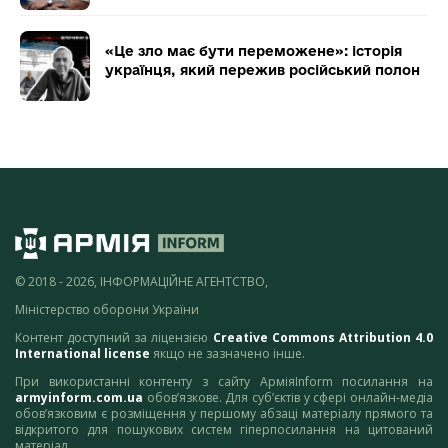
«Це зло має бути переможене»: історія
українця, який пережив російський полон
© 2018 - 2026, ІНФОРМАЦІЙНЕ АГЕНТСТВО,
Міністерство оборони України
Контент доступний за ліцензією
Creative Commons Attribution 4.0
International license
якщо не зазначено інше.
При використанні контенту з сайту АрміяInform посилання на
armyinform.com.ua
обов’язкове. Для суб’єктів у сфері онлайн-медіа
обов’язковим є розміщення у першому абзаці матеріалу прямого та
відкритого для пошукових систем гіперпосилання на цитований
матеріал.