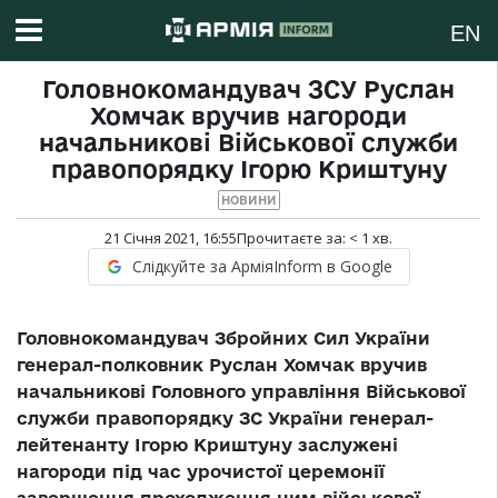
EN
Головнокомандувач ЗСУ Руслан
Хомчак вручив нагороди
начальникові Військової служби
правопорядку Ігорю Криштуну
НОВИНИ
21 Січня 2021, 16:55
Прочитаєте за:
< 1
хв.
Слідкуйте за АрміяInform в Google
Головнокомандувач Збройних Сил України
генерал-полковник Руслан Хомчак вручив
начальникові Головного управління Військової
служби правопорядку ЗС України генерал-
лейтенанту Ігорю Криштуну заслужені
нагороди під час урочистої церемонії