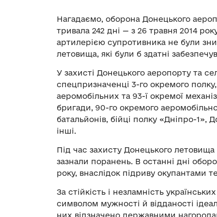
Нагадаємо, оборона Донецького аероп
тривала 242 дні — з 26 травня 2014 рок
артилерією супротивника не були знищ
летовища, які були б здатні забезпечув
У захисті Донецького аеропорту та с
спецпризначенці 3-го окремого полку, бі
аеромобільних та 93-ї окремої механіз
бригади, 90-го окремого аеромобільно
батальйонів, бійці полку «Дніпро-1», 
інші.
Під час захисту Донецького летовища з
зазнали поранень. В останні дні оборон
року, внаслідок підриву окупантами т
За стійкість і незламність українськи
символом мужності й відданості ідеала
них відзначено державними нагорода