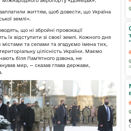
ни Міжнародного аеропорту «Донецьк».
» заплатили життям, щоб довести, що Україна
ької землі».
водять, що ні збройні провокації
ть їх відступити зі своєї землі. Кожного дня
містами та селами та згадуємо імена тих,
 територіальну цілісність України. Маємо
унають біля Пам’ятного дзвона, не
панував мир, — сказав глава держави,
.