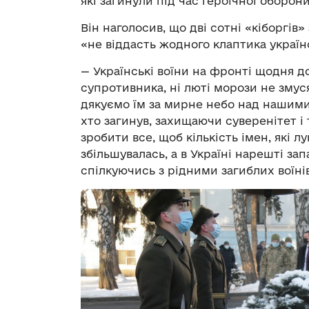
які загинули під час героїчної оборо
Він наголосив, що дві сотні «кіборгів
«не віддасть жодного клаптика українс
— Українські воїни на фронті щодня до
супротивника, ні люті морози не змуся
дякуємо їм за мирне небо над нашими 
хто загинув, захищаючи суверенітет і
зробити все, щоб кількість імен, які л
збільшувалась, а в Україні нарешті за
спілкуючись з рідними загиблих воїнів