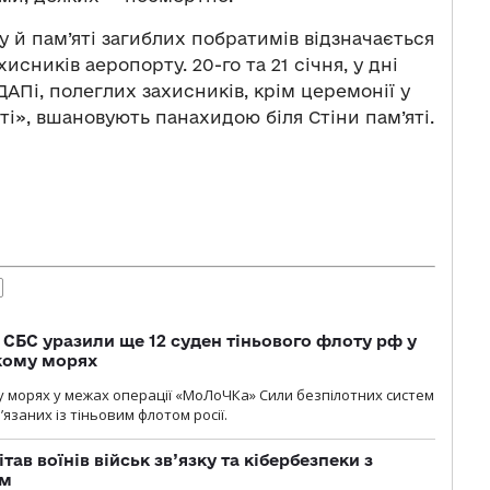
 й пам’яті загиблих побратимів відзначається
исників аеропорту. 20-го та 21 січня, у дні
АПі, полеглих захисників, крім церемонії у
і», вшановують панахидою біля Стіни пам’яті.
СБС уразили ще 12 суден тіньового флоту рф у
кому морях
 морях у межах операції «МоЛоЧКа» Сили безпілотних систем
’язаних із тіньовим флотом росії.
тав воїнів військ зв’язку та кібербезпеки з
ом