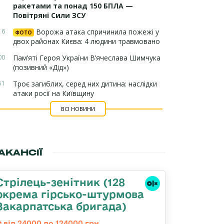
ракетами та понад 150 БПЛА —
Повітряні Сили ЗСУ
16
Ворожа атака спричинила пожежі у
ФОТО
двох районах Києва: 4 людини травмовано
00
Пам’яті Героя України В’ячеслава Шимчука
(позивний «Дід»)
51
Троє загиблих, серед них дитина: наслідки
атаки росії на Київщину
ВСІ НОВИНИ
АКАНСІЇ
Стрілець-зенітник (128
окрема гірсько-штурмова
Закарпатська бригада)
від 24000 до 124000 грн