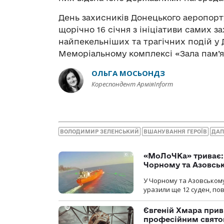
День захисників Донецького аеропорту
щорічно 16 січня з ініціативи самих зах
найпекельніших та трагічних подій у Д
Меморіальному комплексі «Зала пам’ят
ОЛЬГА МОСЬОНДЗ
Кореспондент АрміяInform
ВОЛОДИМИР ЗЕЛЕНСЬКИЙ
ВШАНУВАННЯ ГЕРОЇВ
ДАП
«МоЛоЧКа» триває: 
Чорному та Азовсь
У Чорному та Азовському
уразили ще 12 суден, пов
Євгеній Хмара приві
професійним свят