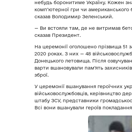
небудь боронитиме Україну. Кожен зн
комп’ютерної гри чи американського б
сказав Володимир Зеленський.
— Ви встояли там, де не витримав бето
сказав Президент.
На церемонії оголошено прізвища 51 за
2020 роках. З них — 48 військовослужб
Донецького летовища. Після озвучува
варти вшановували пам’ять захисників
зброї.
У церемонії вшанування героїчних укр
військовослужбовців, керівництво дер
штабу ЗСУ, представники громадськост
Всі вони вшанували героїв покладанням