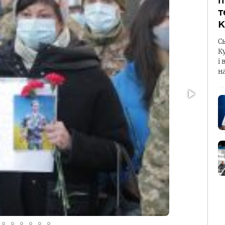
п
т
К
С
К
і 
н