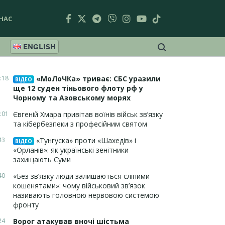
НАС
ENGLISH
:18
«МоЛоЧКа» триває: СБС уразили
ВІДЕО
ще 12 суден тіньового флоту рф у
Чорному та Азовському морях
:01
Євгеній Хмара привітав воїнів військ зв’язку
та кібербезпеки з професійним святом
43
«Тунгуска» проти «Шахедів» і
ВІДЕО
«Орланів»: як українські зенітники
захищають Суми
40
«Без зв’язку люди залишаються сліпими
кошенятами»: чому військовий зв’язок
називають головною нервовою системою
фронту
24
Ворог атакував вночі шістьма