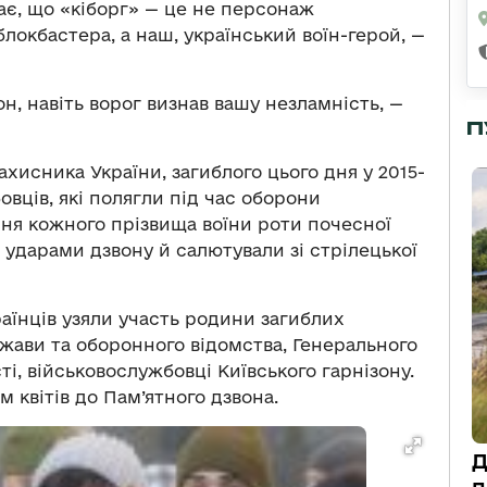
ає, що «кіборг» — це не персонаж
локбастера, а наш, український воїн-герой, —
н, навіть ворог визнав вашу незламність, —
П
хисника України, загиблого цього дня у 2015-
овців, які полягли під час оборони
ння кожного прізвища воїни роти почесної
 ударами дзвону й салютували зі стрілецької
аїнців узяли участь родини загиблих
жави та оборонного відомства, Генерального
і, військовослужбовці Київського гарнізону.
 квітів до Пам’ятного дзвона.
Д