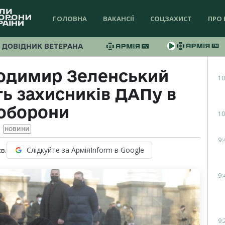
ГОЛОВНА
ВАКАНСІЇ
СОЦЗАХИСТ
ПРО 
ДОВІДНИК ВЕТЕРАНА
одимир Зеленський
10
ь захисників ДАПу в
оборони
10
НОВИНИ
9:
Слідкуйте за АрміяInform в Google
хв.
9:
9: