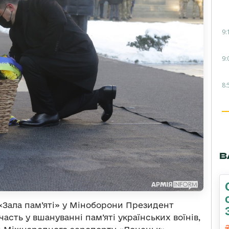
9:
9:
8:
В
«Зала пам’яті» у Міноборони Президент
сть у вшануванні пам’яті українських воїнів,