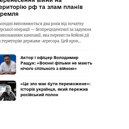
еренесення війни на
ериторію рф та злам планів
ремля
ьогодні виповнюється два роки від початку
урської операції — безпрецедентної за задумом
виконанням кампанії, яка перенесла бойові дії
а територію держави-агресора. Цей крок…
Актор і офіцер Володимир
Ращук: «Воєнні фільми не мають
нічого спільного з війною»
«Це зло має бути переможене»:
історія українця, який пережив
російський полон