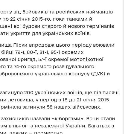
орту від бойовиків та російських найманців
у по 22 січня 2015-го, поки танками й
ені всі будови старого й нового терміналів
ати укриття для українських воїнів.
елища Піски впродовж цього періоду воювали
йці 79-ї, 80-ї, 81-ї, 95-ї окремих
ованої бригад, 57-ї окремої мотопіхотної
го та 74-го окремого розвідувального
Добровольчого українського корпусу (ДУК) й
агинуло 200 українських воїнів, ще пів тисячі
и летовища, у період з 18 до 21 січня 2015
ермінала загинули 58 наших військових.
х захисників назвали «кіборгами». Вони стали
м вільної та незалежної України. Багатьох з
ми, деяких — посмертно.