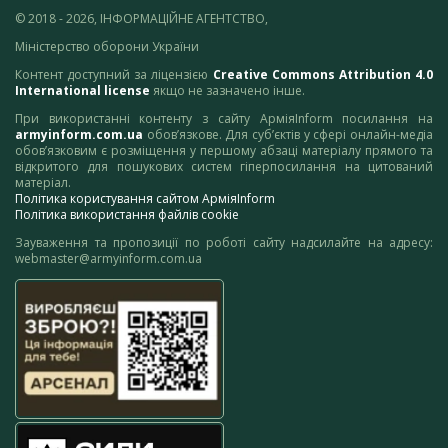
© 2018 - 2026, ІНФОРМАЦІЙНЕ АГЕНТСТВО,
Міністерство оборони України
Контент доступний за ліцензією
Creative Commons Attribution 4.0
International license
якщо не зазначено інше.
При використанні контенту з сайту АрміяInform посилання на
armyinform.com.ua
обов’язкове. Для суб’єктів у сфері онлайн-медіа
обов’язковим є розміщення у першому абзаці матеріалу прямого та
відкритого для пошукових систем гіперпосилання на цитований
матеріал.
Політика користування сайтом АрміяInform
Політика використання файлів cookie
Зауваження та пропозиції по роботі сайту надсилайте на адресу:
webmaster@armyinform.com.ua