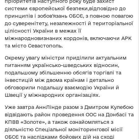
пріоритетів наступного року буде захист
системи європейської безпеки,відповідно до
принципів і зобов’язань ОБСЄ, з повною повагою
до суверенітету, незалежності й територіальної
цілісності України в межах її
міжнародновизнаних кордонів, включаючи АРК
та місто Севастополь.
Окрему увагу міністри приділили актуальним
питанням українсько-шведських відносин,
подальшому збільшенню обсягів торгівлі та
інвестицій між двома країнам і детально
обговорили подальшу взаємодію України й
Швеції у міжнародних організаціях.
Уже завтра АннЛінде разом з Дмитром Кулебою
відвідають район проведення ООС на Донбасі та
КПВВ «Золоте», а також ознайомляться з
діяльністю Спеціальної моніторингової місії
ОБСЄ та наслідками бойових дій на сході