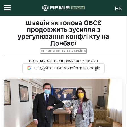
EN
Швеція як голова ОБСЄ
продовжить зусилля з
урегулювання конфлікту на
Донбасі
НОВИНИ СВІТУ ТА УКРАЇНИ
19 Січня 2021, 19:31
Прочитаєте за:
2
хв.
Слідкуйте за АрміяInform в Google