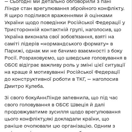
— Сьогодні ми детально обговорили з пані
Лінде стан врегулювання збройного конфлікту.
Я щиро поділився враженнями й оцінками
України щодо поведінки Російської Федерації у
Тристоронній контактній групі, наголосив, що
Україна виконала свої зобов’язання, взяті на
саміті лідерів «нормандського формату» в
Парижі, однак ми не бачимо взаємності з боку
Росії. Розраховуємо, що шведське головування в
ОБСЄ відіграє важливу роль у зміні цієї ситуації
на краще й мотивуванні Російської Федерації
до конструктивної роботи в ТКГ, — наголосив
Дмитро Кулеба.
Зі свого бокуАннЛінде запевнила, що під час
свого головування в ОБСЄ Швеція й далі
продовжуватиме зусилля щодо врегулювання
цього конфлікту,які докладали країни, що
раніше очолювали цю організацію. Одним з