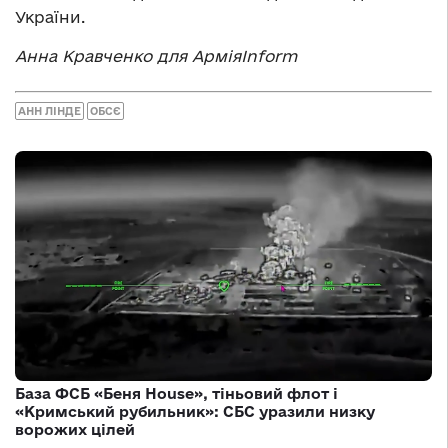
України.
Анна Кравченко для АрміяInform
АНН ЛІНДЕ
ОБСЄ
База ФСБ «Беня House», тіньовий флот і
«Кримський рубильник»: СБС уразили низку
ворожих цілей