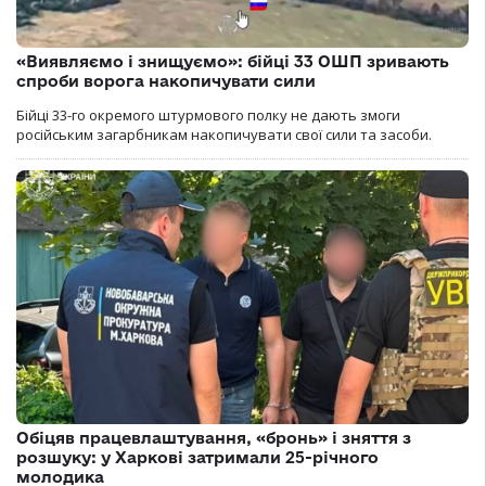
«Виявляємо і знищуємо»: бійці 33 ОШП зривають
спроби ворога накопичувати сили
Бійці 33-го окремого штурмового полку не дають змоги
російським загарбникам накопичувати свої сили та засоби.
Обіцяв працевлаштування, «бронь» і зняття з
розшуку: у Харкові затримали 25-річного
молодика