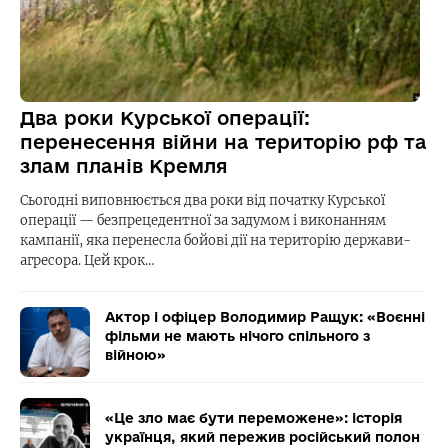
Два роки Курської операції:
перенесення війни на територію рф та
злам планів Кремля
Сьогодні виповнюється два роки від початку Курської
операції — безпрецедентної за задумом і виконанням
кампанії, яка перенесла бойові дії на територію держави-
агресора. Цей крок…
Актор і офіцер Володимир Ращук: «Воєнні
фільми не мають нічого спільного з
війною»
«Це зло має бути переможене»: історія
українця, який пережив російський полон