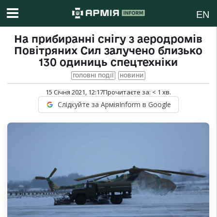
EN
На прибиранні снігу з аеродромів
Повітряних Сил залучено близько
130 одиниць спецтехніки
ГОЛОВНІ ПОДІЇ
НОВИНИ
15 Січня 2021, 12:17
Прочитаєте за:
< 1
хв.
Слідкуйте за АрміяInform в Google