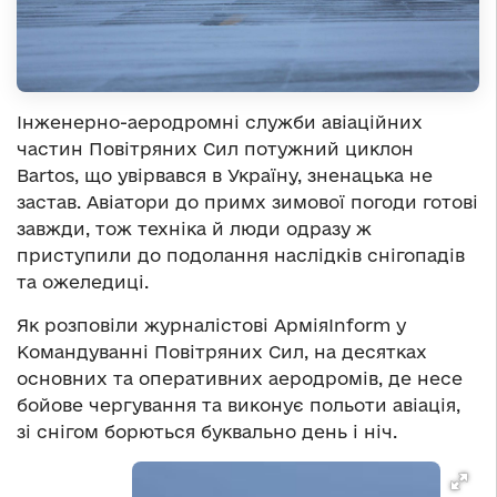
Інженерно-аеродромні служби авіаційних
частин Повітряних Сил потужний циклон
Bartos, що увірвався в Україну, зненацька не
застав. Авіатори до примх зимової погоди готові
завжди, тож техніка й люди одразу ж
приступили до подолання наслідків снігопадів
та ожеледиці.
Як розповіли журналістові АрміяІnform у
Командуванні Повітряних Сил, на десятках
основних та оперативних аеродромів, де несе
бойове чергування та виконує польоти авіація,
зі снігом борються буквально день і ніч.