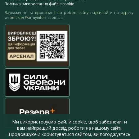
Політика використання файлів cookie
Зауваження та пропозиції по роботі сайту надсилайте на адресу:
webmaster@armyinform.com.ua
Ми використовуємо файли cookie, щоб забезпечити
вам найкращий досвід роботи на нашому сайті.
Продовжуючи користуватися сайтом, ви погоджуєтесь
press@armyinform.com.ua