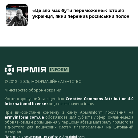
«Це зло має бути переможене»: історія
українця, який пережив російський полон
© 2018 - 2026, ІНФОРМАЦІЙНЕ АГЕНТСТВО,
Міністерство оборони України
Контент доступний за ліцензією
Creative Commons Attribution 4.0
International license
якщо не зазначено інше.
При використанні контенту з сайту АрміяInform посилання на
armyinform.com.ua
обов’язкове. Для суб’єктів у сфері онлайн-медіа
обов’язковим є розміщення у першому абзаці матеріалу прямого та
відкритого для пошукових систем гіперпосилання на цитований
матеріал.
Політика користування сайтом АрміяInform