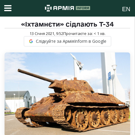
EN
«Іхтамнєти» сідлають Т-34
13 Січня 2021, 9:52
Прочитаєте за:
< 1
хв.
Слідкуйте за АрміяInform в Google