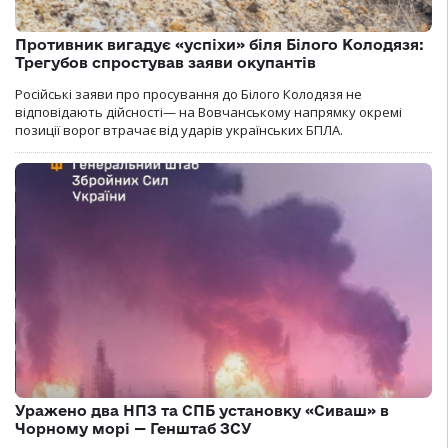
Противник вигадує «успіхи» біля Білого Колодязя:
Трегубов спростував заяви окупантів
Російські заяви про просування до Білого Колодязя не
відповідають дійсності— на Вовчанському напрямку окремі
позиції ворог втрачає від ударів українських БПЛА.
Уражено два НПЗ та СПБ установку «Сиваш» в
Чорному морі — Генштаб ЗСУ