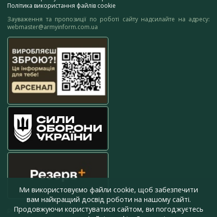
Політика використання файлів cookie
Зауваження та пропозиції по роботі сайту надсилайте на адресу:
webmaster@armyinform.com.ua
Ми використовуємо файли cookie, щоб забезпечити
вам найкращий досвід роботи на нашому сайті.
Продовжуючи користуватися сайтом, ви погоджуєтесь
press@armyinform.com.ua