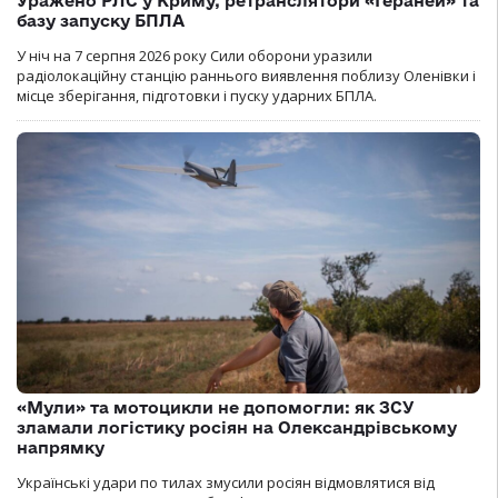
Уражено РЛС у Криму, ретранслятори «Гераней» та
базу запуску БПЛА
У ніч на 7 серпня 2026 року Сили оборони уразили
радіолокаційну станцію раннього виявлення поблизу Оленівки і
місце зберігання, підготовки і пуску ударних БПЛА.
«Мули» та мотоцикли не допомогли: як ЗСУ
зламали логістику росіян на Олександрівському
напрямку
Українські удари по тилах змусили росіян відмовлятися від