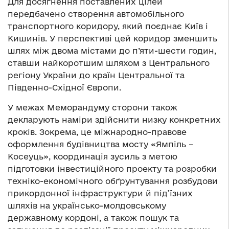
Для досягнення поставлених цілей
передбачено створення автомобільного
транспортного коридору, який поєднає Київ і
Кишинів. У перспективі цей коридор зменшить
шлях між двома містами до п’яти-шести годин,
ставши найкоротшим шляхом з Центрального
регіону України до країн Центральної та
Південно-Східної Європи.
У межах Меморандуму сторони також
декларують наміри здійснити низку конкретних
кроків. Зокрема, це міжнародно-правове
оформлення будівництва мосту «Ямпіль –
Косеуць», координація зусиль з метою
підготовки інвестиційного проекту та розробки
техніко-економічного обґрунтування розбудови
прикордонної інфраструктури й під’їзних
шляхів на українсько-молдовському
державному кордоні, а також пошук та