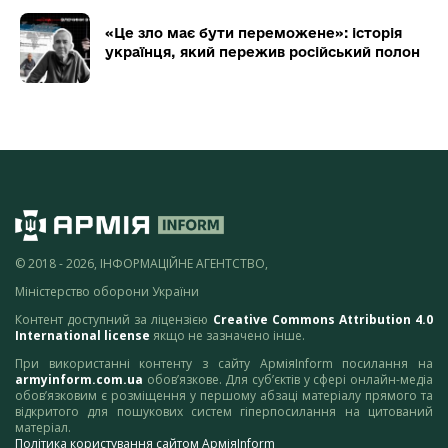
«Це зло має бути переможене»: історія
українця, який пережив російський полон
© 2018 - 2026, ІНФОРМАЦІЙНЕ АГЕНТСТВО,
Міністерство оборони України
Контент доступний за ліцензією
Creative Commons Attribution 4.0
International license
якщо не зазначено інше.
При використанні контенту з сайту АрміяInform посилання на
armyinform.com.ua
обов’язкове. Для суб’єктів у сфері онлайн-медіа
обов’язковим є розміщення у першому абзаці матеріалу прямого та
відкритого для пошукових систем гіперпосилання на цитований
матеріал.
Політика користування сайтом АрміяInform