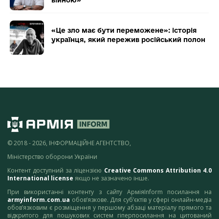
«Це зло має бути переможене»: історія
українця, який пережив російський полон
© 2018 - 2026, ІНФОРМАЦІЙНЕ АГЕНТСТВО,
Міністерство оборони України
Контент доступний за ліцензією
Creative Commons Attribution 4.0
International license
якщо не зазначено інше.
При використанні контенту з сайту АрміяInform посилання на
armyinform.com.ua
обов’язкове. Для суб’єктів у сфері онлайн-медіа
обов’язковим є розміщення у першому абзаці матеріалу прямого та
відкритого для пошукових систем гіперпосилання на цитований