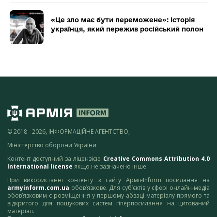
«Це зло має бути переможене»: історія
українця, який пережив російський полон
© 2018 - 2026, ІНФОРМАЦІЙНЕ АГЕНТСТВО,
Міністерство оборони України
Контент доступний за ліцензією
Creative Commons Attribution 4.0
International license
якщо не зазначено інше.
При використанні контенту з сайту АрміяInform посилання на
armyinform.com.ua
обов’язкове. Для суб’єктів у сфері онлайн-медіа
обов’язковим є розміщення у першому абзаці матеріалу прямого та
відкритого для пошукових систем гіперпосилання на цитований
матеріал.