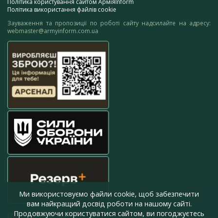
Політика користування сайтом АрміяInform
Політика використання файлів cookie
Зауваження та пропозиції по роботі сайту надсилайте на адресу:
webmaster@armyinform.com.ua
Ми використовуємо файли cookie, щоб забезпечити
вам найкращий досвід роботи на нашому сайті.
Продовжуючи користуватися сайтом, ви погоджуєтесь
press@armyinform.com.ua