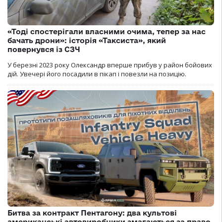
«Тоді спостерігали власними очима, тепер за нас
бачать дрони»: історія «Таксиста», який
повернувся із СЗЧ
У березні 2023 року Олександр вперше прибув у район бойових
дій. Увечері його посадили в пікап і повезли на позицію.
Битва за контракт Пентагону: два культові
американські автовиробники змагаються за право