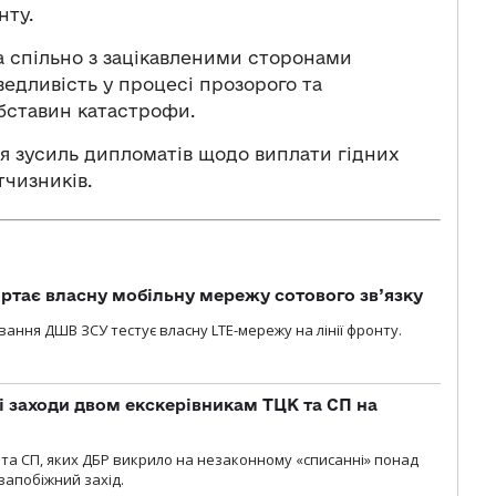
нту.
а спільно з зацікавленими сторонами
дливість у процесі прозорого та
бставин катастрофи.
я зусиль дипломатів щодо виплати гідних
тчизників.
ртає власну мобільну мережу сотового зв’язку
вання ДШВ ЗСУ тестує власну LTE-мережу на лінії фронту.
і заходи двом екскерівникам ТЦК та СП на
та СП, яких ДБР викрило на незаконному «списанні» понад
 запобіжний захід.