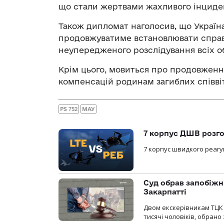
що стали жертвами жахливого інциде
Також дипломат наголосив, що Україн
продовжуватиме встановлювати справе
неупередженого розслідування всіх о
Крім цього, мовиться про продовженн
компенсацій родинам загиблих співві
PS 752
МАУ
7 корпус ДШВ розго
7 корпус швидкого реагу
Суд обрав запобіжн
Закарпатті
Двом екскерівникам ТЦК 
тисячі чоловіків, обрано