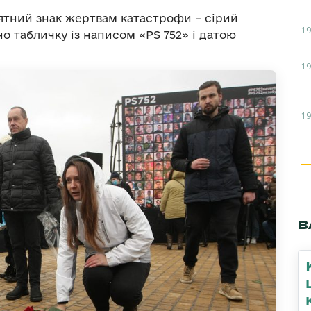
ятний знак жертвам катастрофи – сірий
19
но табличку із написом «PS 752» і датою
19
19
В