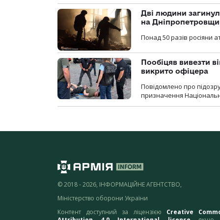
Дві людини загинул
на Дніпропетровщи
Понад 50 разів росіяни 
Пообіцяв вивезти ві
викрито офіцера
Повідомлено про підозр
призначення Національної 
© 2018 - 2026, ІНФОРМАЦІЙНЕ АГЕНТСТВО,
Міністерство оборони України
Контент доступний за ліцензією
Creative Comm
Attribution 4.0 International license
якщо 