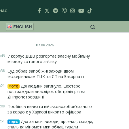
НАС
ENGLISH
07.08.2026
:49
7 корпус ДШВ розгортає власну мобільну
мережу сотового зв’язку
:38
Суд обрав запобіжні заходи двом
екскерівникам ТЦК та СП на Закарпатті
:21
Дві людини загинуло, шестеро
ФОТО
постраждали внаслідок обстрілів рф на
Дніпропетровщині
:09
Пообіцяв вивезти військовозобов’язаного
за кордон: у Харкові викрито офіцера
:51
Два запасні виходи, арсенал, склади,
ВІДЕО
спальня: мінометники облаштували