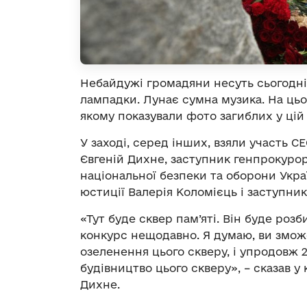
Небайдужі громадяни несуть сьогодні д
лампадки. Лунає сумна музика. На ць
якому показували фото загиблих у цій 
У заході, серед інших, взяли участь СЕ
Євгеній Дихне, заступник генпрокуро
національної безпеки та оборони Укра
юстиції Валерія Коломієць і заступн
«Тут буде сквер пам’яті. Він буде роз
конкурс нещодавно. Я думаю, ви змож
озеленення цього скверу, і упродовж 
будівництво цього скверу», – сказав 
Дихне.