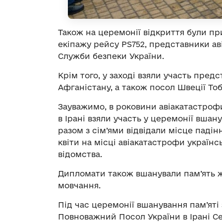
Також на церемонії відкриття були при
екіпажу рейсу PS752, представники аві
Служби безпеки України.
Крім того, у заході взяли участь пред
Афганістану, а також посол Швеції Тоб
Зауважимо, в роковини авіакатастрофи
в Ірані взяли участь у церемонії вшан
разом з сім’ями відвідали місце падін
квіти на місці авіакатастрофи українс
відомства.
Дипломати також вшанували пам’ять 
мовчання.
Під час церемонії вшанування пам’ят
Повноважний Посол України в Ірані Сер