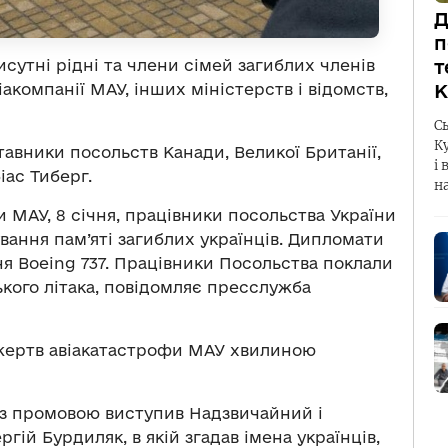
Д
п
сутні рідні та члени сімей загиблих членів
т
акомпанії МАУ, інших міністерств і відомств,
К
С
К
ставники посольств Канади, Великої Британії,
і 
іас Тиберг.
н
 МАУ, 8 січня, працівники посольства України
ування пам’яті загиблих українців. Дипломати
ня Boeing 737. Працівники Посольства поклали
ького літака, повідомляє пресслужба
жертв авіакатастрофи МАУ хвилиною
і з промовою виступив Надзвичайний і
гій Бурдиляк, в якій згадав імена українців,