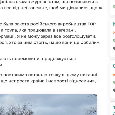
Данілов сказав журналістам, що починаючи з
 все від неї залежне, щоб ми дізналися, що ж
це була ракета російського виробництва ТОР
Та група, яка працювала в Тегерані,
рмації. Я не можу зараз все розголошувати,
ся, хто за цим стоїть, нащо вони це робили»,
ивають перемовини, продовжується
и.
во поставимо останню точку в цьому питанні.
що непроста країна і непрості відносини», –