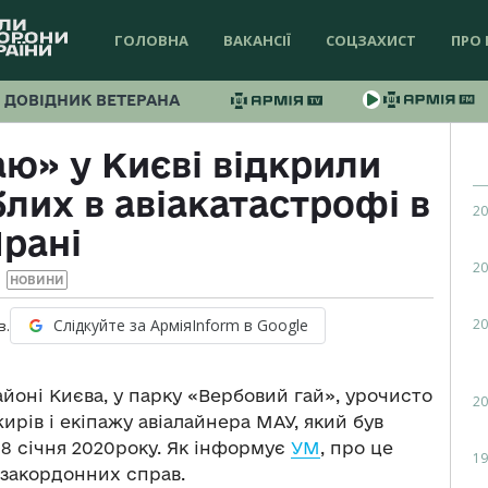
ГОЛОВНА
ВАКАНСІЇ
СОЦЗАХИСТ
ПРО 
ДОВІДНИК ВЕТЕРАНА
ю» у Києві відкрили
блих в авіакатастрофі в
20
Ірані
20
НОВИНИ
20
Слідкуйте за АрміяInform в Google
в.
айоні Києва, у парку «Вербовий гай», урочисто
20
ирів і екіпажу авіалайнера МАУ, який був
 8 січня 2020року. Як інформує
УМ
, про це
19
закордонних справ.