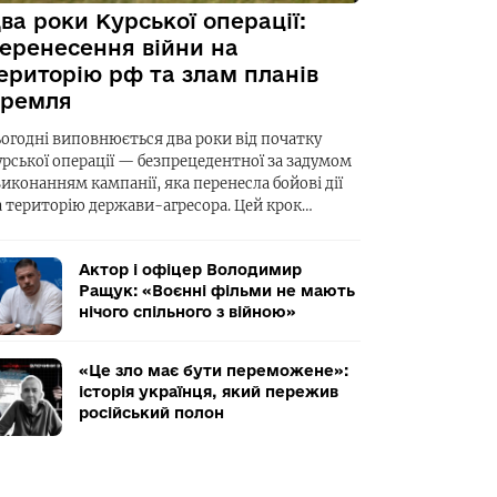
ва роки Курської операції:
еренесення війни на
ериторію рф та злам планів
ремля
ьогодні виповнюється два роки від початку
урської операції — безпрецедентної за задумом
виконанням кампанії, яка перенесла бойові дії
а територію держави-агресора. Цей крок…
Актор і офіцер Володимир
Ращук: «Воєнні фільми не мають
нічого спільного з війною»
«Це зло має бути переможене»:
історія українця, який пережив
російський полон