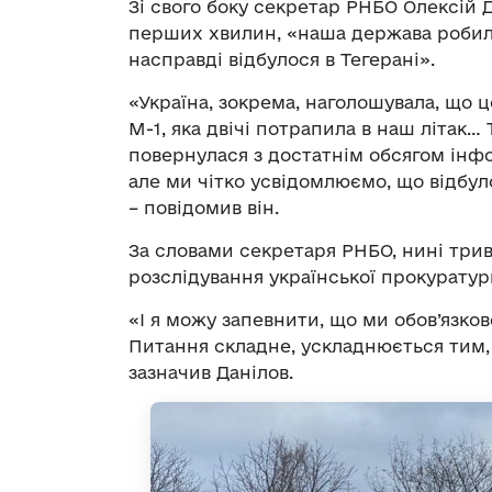
Зі свого боку секретар РНБО Олексій 
перших хвилин, «наша держава робила
насправді відбулося в Тегерані».
«Україна, зокрема, наголошувала, що 
М-1, яка двічі потрапила в наш літак… 
повернулася з достатнім обсягом інфо
але ми чітко усвідомлюємо, що відбуло
– повідомив він.
За словами секретаря РНБО, нині тр
розслідування української прокуратур
«І я можу запевнити, що ми обов’язко
Питання складне, ускладнюється тим, 
зазначив Данілов.