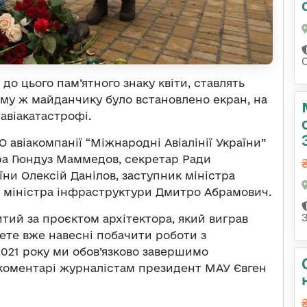
о цього пам’ятного знаку квіти, ставлять
ому ж майданчику було встановлено екран, на
авіакатастрофі.
О авіакомпанії “Міжнародні Авіалінії України”
ра Гюндуз Маммедов, секретар Ради
їни Олексій Данілов, заступник міністра
ик міністра інфраструктури Дмитро Абрамович.
битий за проєктом архітектора, який виграв
ете вже навесні побачити роботи з
2021 року ми обов’язково завершимо
у коментарі журналістам президент МАУ Євген