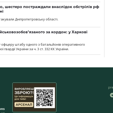
о, шестеро постраждали внаслідок обстрілів рф
ні
атакували Дніпропетровську області.
йськовозобов’язаного за кордон: у Харкові
у офіцеру штабу одного з батальйонів оперативного
гвардії України за ч. 3 ст. 332 КК України.
pr
ons
не