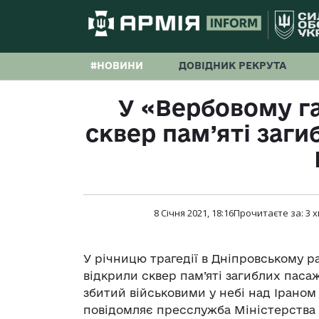
#НОВИНИ
ДОВІДНИК РЕКРУТА
У «Вербовому га
сквер пам’яті заги
8 Січня 2021, 18:16
Прочитаєте за:
3
х
У річницю трагедії в Дніпровському р
відкрили сквер пам’яті загиблих пасаж
збитий військовими у небі над Іраном
повідомляє пресслужба Міністерства 