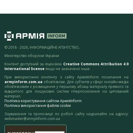
© 2018 - 2026, ІНФОРМАЦІЙНЕ АГЕНТСТВО,
Міністерство оборони України
Контент доступний за ліцензією
Creative Commons Attribution 4.0
International license
якщо не зазначено інше.
При використанні контенту з сайту АрміяInform посилання на
armyinform.com.ua
обов’язкове. Для суб’єктів у сфері онлайн-медіа
обов’язковим є розміщення у першому абзаці матеріалу прямого та
відкритого для пошукових систем гіперпосилання на цитований
матеріал.
Політика користування сайтом АрміяInform
Політика використання файлів cookie
Зауваження та пропозиції по роботі сайту надсилайте на адресу:
webmaster@armyinform.com.ua