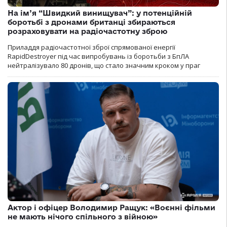
На ім’я “Швидкий винищувач”: у потенційній
боротьбі з дронами британці збираються
розраховувати на радіочастотну зброю
Приладдя радіочастотної зброї спрямованої енергії
RapidDestroyer під час випробувань із боротьби з БпЛА
нейтралізувало 80 дронів, що стало значним кроком у праг
Актор і офіцер Володимир Ращук: «Воєнні фільми
не мають нічого спільного з війною»