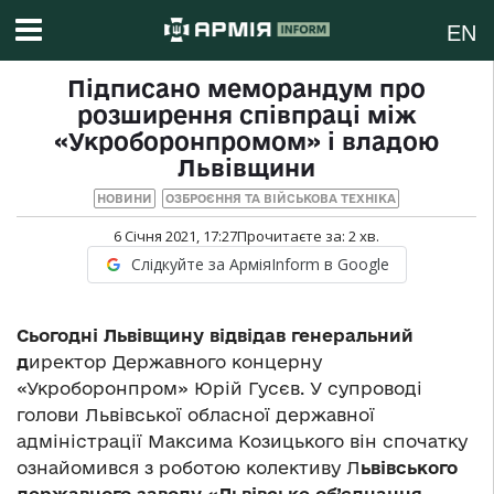
EN
Підписано меморандум про
розширення співпраці між
«Укроборонпромом» і владою
Львівщини
НОВИНИ
ОЗБРОЄННЯ ТА ВІЙСЬКОВА ТЕХНІКА
6 Січня 2021, 17:27
Прочитаєте за:
2
хв.
Слідкуйте за АрміяInform в Google
Сьогодні Львівщину відвідав генеральний
д
иректор Державного концерну
«Укроборонпром» Юрій Гусєв. У супроводі
голови Львівської обласної державної
адміністрації Максима Козицького він спочатку
ознайомився з роботою колективу Л
ьвівського