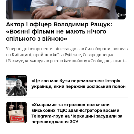
Актор і офіцер Володимир Ращук:
«Воєнні фільми не мають нічого
спільного з війною»
У перші дні вторгнення він став до лав Сил оборони, воював
на Київщині, пройшов бої за Рубіжне, Сєвєродонецьк
і Бахмут, командував ротою батальйону «Свобода», а нині…
«Це зло має бути переможене»: історія
українця, який пережив російський полон
«Хмарами» та «грозою» позначали
військових ТЦК: адміністратора восьми
Telegram-груп на Черкащині засудили за
перешкоджання ЗСУ