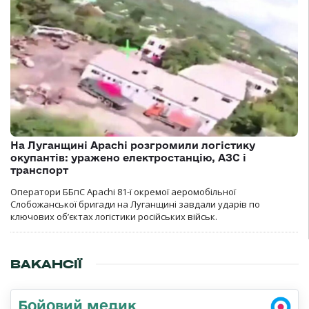
На Луганщині Apachi розгромили логістику
окупантів: уражено електростанцію, АЗС і
транспорт
Оператори ББпС Apachi 81-ї окремої аеромобільної
Слобожанської бригади на Луганщині завдали ударів по
ключових об’єктах логістики російських військ.
ВАКАНСІЇ
Бойовий медик