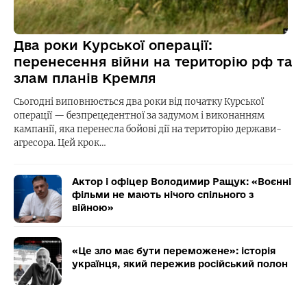
Два роки Курської операції:
перенесення війни на територію рф та
злам планів Кремля
Сьогодні виповнюється два роки від початку Курської
операції — безпрецедентної за задумом і виконанням
кампанії, яка перенесла бойові дії на територію держави-
агресора. Цей крок…
Актор і офіцер Володимир Ращук: «Воєнні
фільми не мають нічого спільного з
війною»
«Це зло має бути переможене»: історія
українця, який пережив російський полон