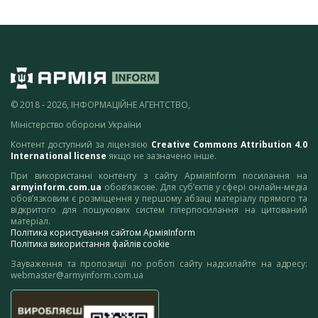
© 2018 - 2026, ІНФОРМАЦІЙНЕ АГЕНТСТВО,
Міністерство оборони України
Контент доступний за ліцензією
Creative Commons Attribution 4.0
International license
якщо не зазначено інше.
При використанні контенту з сайту АрміяInform посилання на
armyinform.com.ua
обов’язкове. Для суб’єктів у сфері онлайн-медіа
обов’язковим є розміщення у першому абзаці матеріалу прямого та
відкритого для пошукових систем гіперпосилання на цитований
матеріал.
Політика користування сайтом АрміяInform
Політика використання файлів cookie
Зауваження та пропозиції по роботі сайту надсилайте на адресу:
webmaster@armyinform.com.ua