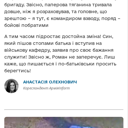
бригаду. Звісно, паперова тяганина тривала
довше, ніж я розраховував, та головне, що
зрештою − я тут, є командиром взводу, поряд –
бойові побратими
А тим часом підростає достойна зміна! Син,
який пішов стопами батька і вступив на
військову кафедру, заявив про своє бажання
служити! Звісно ж, Роман не заперечує. Лиш
каже, що пишається і по-батьківськи просить
берегтись!
АНАСТАСІЯ ОЛЕХНОВИЧ
Кореспондент АрміяInform