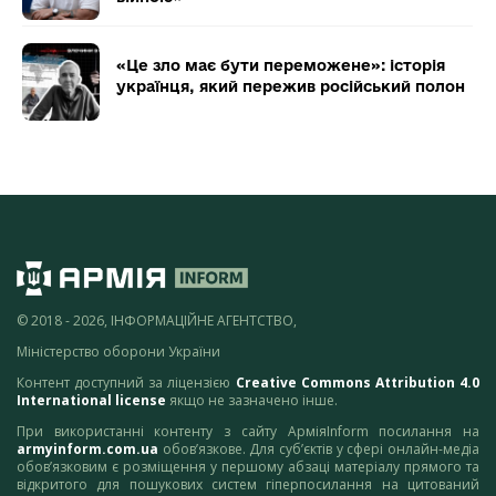
«Це зло має бути переможене»: історія
українця, який пережив російський полон
© 2018 - 2026, ІНФОРМАЦІЙНЕ АГЕНТСТВО,
Міністерство оборони України
Контент доступний за ліцензією
Creative Commons Attribution 4.0
International license
якщо не зазначено інше.
При використанні контенту з сайту АрміяInform посилання на
armyinform.com.ua
обов’язкове. Для суб’єктів у сфері онлайн-медіа
обов’язковим є розміщення у першому абзаці матеріалу прямого та
відкритого для пошукових систем гіперпосилання на цитований