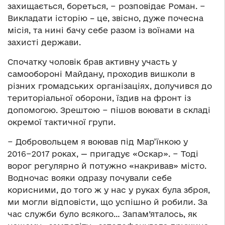
захищається, бореться, − розповідає Роман. −
Викладати історію – це, звісно, дуже почесна
місія, та нині бачу себе разом із воїнами на
захисті держави.
Спочатку чоловік брав активну участь у
самообороні Майдану, проходив вишколи в
різних громадських організаціях, долучився до
територіальної оборони, їздив на фронт із
допомогою. Зрештою − пішов воювати в складі
окремої тактичної групи.
− Добровольцем я воював під Мар’їнкою у
2016−2017 роках, — пригадує «Оскар». − Тоді
ворог регулярно й потужно «накривав» місто.
Водночас вояки одразу почували себе
корисними, до того ж у нас у руках була зброя,
ми могли відповісти, що успішно й робили. За
час служби було всякого… Запам’яталось, як