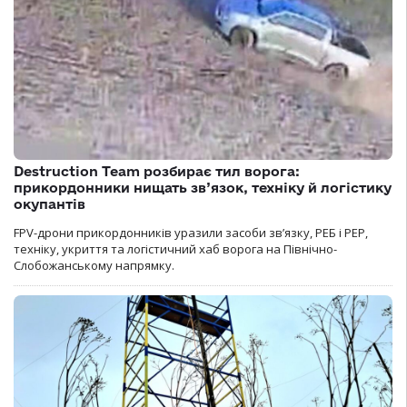
Destruction Team розбирає тил ворога:
прикордонники нищать зв’язок, техніку й логістику
окупантів
FPV-дрони прикордонників уразили засоби зв’язку, РЕБ і РЕР,
техніку, укриття та логістичний хаб ворога на Північно-
Слобожанському напрямку.