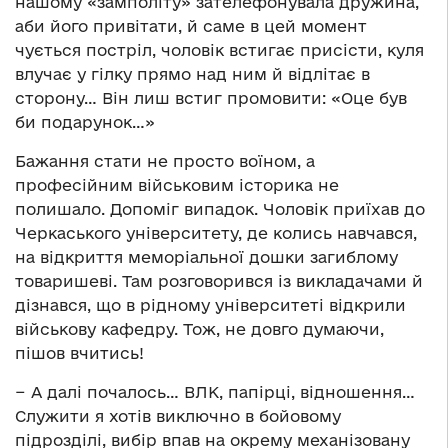
нашому «замполіту» зателефонувала дружина,
аби його привітати, й саме в цей момент
чується постріл, чоловік встигає присісти, куля
влучає у гілку прямо над ним й відлітає в
сторону… Він лиш встиг промовити: «Оце був
би подарунок…»
Бажання стати не просто воїном, а
професійним військовим історика не
полишало. Допоміг випадок. Чоловік приїхав до
Черкаського університету, де колись навчався,
на відкриття меморіальної дошки загиблому
товаришеві. Там розговорився із викладачами й
дізнався, що в рідному університеті відкрили
військову кафедру. Тож, не довго думаючи,
пішов вчитись!
− А далі почалось… ВЛК, папірці, відношення…
Служити я хотів виключно в бойовому
підрозділі, вибір впав на окрему механізовану