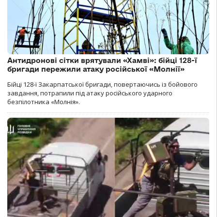
Антидронові сітки врятували «Хамві»: бійці 128-ї
бригади пережили атаку російської «Молнії»
Бійці 128-ї Закарпатської бригади, повертаючись із бойового
завдання, потрапили під атаку російського ударного
безпілотника «Молнія».