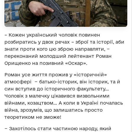
– Кожен український чоловік повинен
розбиратись у двох речах – зброї та історії, аби
знати проти кого цю зброю направляти, −
переконаний молодший лейтенант Роман
Орищенко на позивний «Оскар».
Роман усе життя прожив у «історичній»
атмосфері − батько-історик, він історик, та й
син вступив до історичного факультету…
Чоловік з малечку цікавився визвольними
війнами, козацтвом… А коли в Україні почалась
війна, зрозумів, що залишатись просто
теоретиком не зможе!
− Захотілось стати частиною народу, який