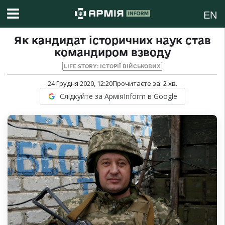
EN
Як кандидат історичних наук став
командиром взводу
LIFE STORY: ІСТОРІЇ ВІЙСЬКОВИХ
24 Грудня 2020, 12:20
Прочитаєте за:
2
хв.
Слідкуйте за АрміяInform в Google