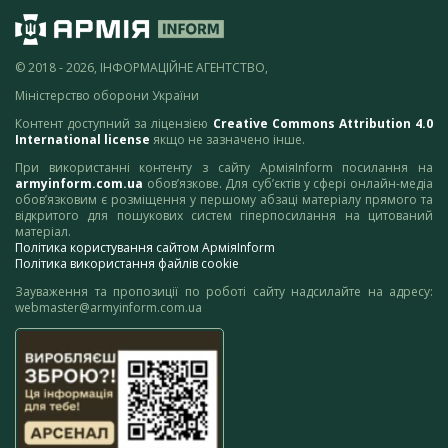
© 2018 - 2026, ІНФОРМАЦІЙНЕ АГЕНТСТВО,
Міністерство оборони України
Контент доступний за ліцензією
Creative Commons Attribution 4.0
International license
якщо не зазначено інше.
При використанні контенту з сайту АрміяInform посилання на
armyinform.com.ua
обов’язкове. Для суб’єктів у сфері онлайн-медіа
обов’язковим є розміщення у першому абзаці матеріалу прямого та
відкритого для пошукових систем гіперпосилання на цитований
матеріал.
Політика користування сайтом АрміяInform
Політика використання файлів cookie
Зауваження та пропозиції по роботі сайту надсилайте на адресу:
webmaster@armyinform.com.ua