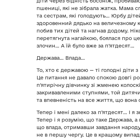
діти через бідність босоніж, пробива
пшениці, які не зібрала жатка. Мама 
та сестрам, які голодують… Юрбу діте
здоровенний дядько на величезному ко
побив тих дітей та нагнав додому. Нік
перетягнута нагайкою, боялася про це
злочин… А їй було вже за п’ятдесят…
Держава… Влада…
То, хто є державою — ті голодні діти 
Це питання не давало спокою довгі ро
п’ятирічну дівчинку зі жменею колос
закривавленими ступнями, той дитячи
та впевненість на все життя, що вона
Тепер і мені далеко за п’ятдесят… І я з
Тепер і я розумію, що таке Держава, а
що влада, отримавши завдання народу
не в першу чергу. Це в кращому випадк