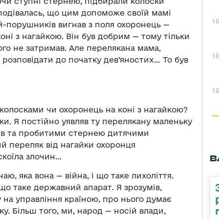
ючи ступні стернею, підбирали колоски
сподівалась, що цим допоможе своїй мамі
10
й-порушників вигнав з поля охоронець —
ні з нагайкою. Він був добрим — тому тільки
ого не затримав. Але перелякана мама,
10
 розповідати до початку дев’яностих… То був
10
з колосками чи охоронець на коні з нагайкою?
ки. Я постійно уявляв ту перелякану маленьку
ків та пробитими стернею дитячими
й переляк від нагайки охоронця
 скоїла злочин…
В
наю, яка вона — війна, і що таке лихоліття.
 що таке державний апарат. Я зрозумів,
 на управління країною, про нього думає
у. Більш того, ми, народ — носій влади,