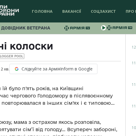
ГОЛОВНА
ВАКАНСІЇ
СОЦЗАХИСТ
ПРО 
ДОВІДНИК ВЕТЕРАНА
і колоски
12
LOGGER POOL
11
Слідкуйте за АрміяInform в Google
:
2
хв.
11
їй було п’ять років, на Київщині
 час чергового Голодомору в післявоєнному
в повторювалася в інших сім’ях і є типовою…
11
оюзу, мама з острахом якось розповіла,
10
ятувати сім’ї від голоду… Всупереч забороні,