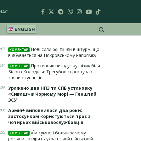
НАС
ENGLISH
:03
Нові сили рф пішли в штурм: що
КОМЕНТАР
відбувається на Покровському напрямку
:44
Противник вигадує «успіхи» біля
КОМЕНТАР
Білого Колодязя: Трегубов спростував
заяви окупантів
:26
Уражено два НПЗ та СПБ установку
«Сиваш» в Чорному морі — Генштаб
ЗСУ
:08
Армія+ виповнилося два роки:
застосунком користуються троє з
чотирьох військовослужбовців
:55
«Їм сумно і боляче»: чому
КОМЕНТАР
росіяни заздрять українській військовій