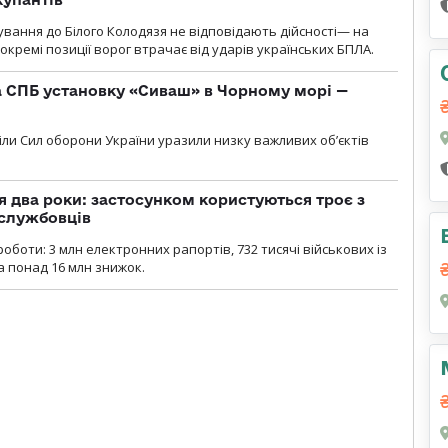
сування до Білого Колодязя не відповідають дійсності— на
кремі позиції ворог втрачає від ударів українських БПЛА.
 СПБ установку «Сиваш» в Чорному морі —
діли Сил оборони України уразили низку важливих об’єктів
 два роки: застосунком користуються троє з
ослужбовців
роботи: 3 млн електронних рапортів, 732 тисячі військових із
 понад 16 млн знижок.