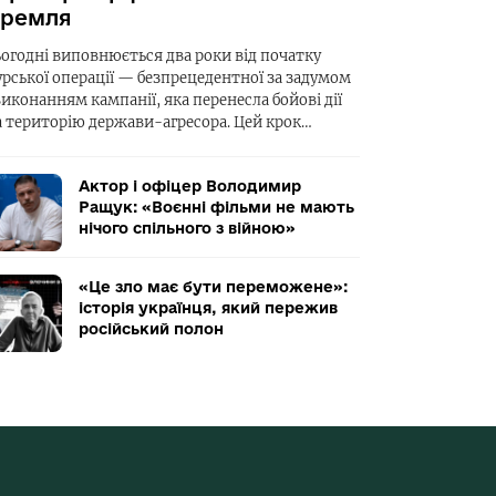
ремля
ьогодні виповнюється два роки від початку
урської операції — безпрецедентної за задумом
виконанням кампанії, яка перенесла бойові дії
а територію держави-агресора. Цей крок…
Актор і офіцер Володимир
Ращук: «Воєнні фільми не мають
нічого спільного з війною»
«Це зло має бути переможене»:
історія українця, який пережив
російський полон