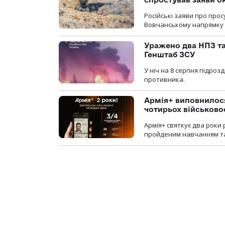
Російські заяви про про
Вовчанському напрямку о
Уражено два НПЗ та
Генштаб ЗСУ
У ніч на 8 серпня підроз
противника.
Армія+ виповнилося
чотирьох військов
Армія+ святкує два роки 
пройденим навчанням та