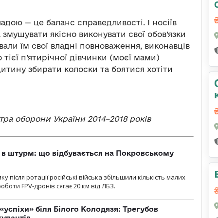
ладою — це баланс справедливості. І носіїв
змушувати якісно виконувати свої обов’язки
вали їм свої владні повноваження, виконавців
о тієї п’ятирічної дівчинки (моєї мами)
дитину збирати колоски та боятися хотіти
тра оборони України 2014–2018 років
 в штурм: що відбувається на Покровському
 після ротації російські війська збільшили кількість малих
оботи FPV-дронів сягає 20 км від ЛБЗ.
«успіхи» біля Білого Колодязя: Трегубов
купантів