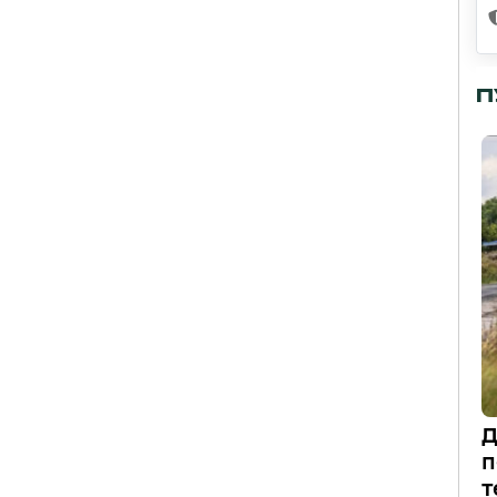
П
Д
п
т