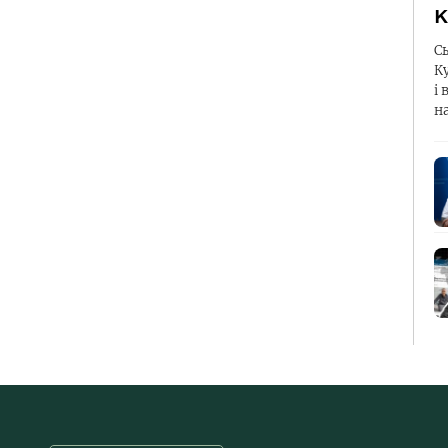
К
С
К
і 
н