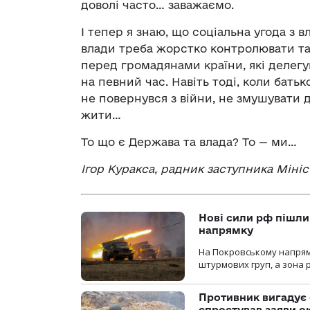
доволі часто… заважаємо.
І тепер я знаю, що соціальна угода з в
влади треба жорстко контролювати та 
перед громадянами країни, які делегу
на певний час. Навіть тоді, коли батьк
не повернувся з війни, не змушувати 
жити…
То що є Держава та влада? То — ми…
Ігор Куракса, радник заступника Мініс
Нові сили рф пішли
напрямку
На Покровському напрямку
штурмових груп, а зона р
Противник вигадує 
спростував заяви о