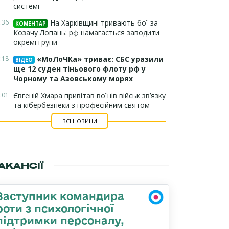
системі
:36
На Харківщині тривають бої за
КОМЕНТАР
Козачу Лопань: рф намагається заводити
окремі групи
:18
«МоЛоЧКа» триває: СБС уразили
ВІДЕО
ще 12 суден тіньового флоту рф у
Чорному та Азовському морях
:01
Євгеній Хмара привітав воїнів військ зв’язку
та кібербезпеки з професійним святом
ВСІ НОВИНИ
АКАНСІЇ
Заступник командира
роти з психологічної
підтримки персоналу,