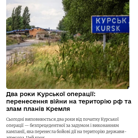
Два роки Курської операції:
перенесення війни на територію рф та
злам планів Кремля
Сьогодні виповнюється два роки від початку Курської
операції — безпрецедентної за задумом і виконанням
кампанії, яка перенесла бойові дії на територію держави-
агресора. Цей крок…