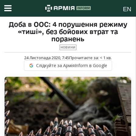
EN
Доба в ООС: 4 порушення режиму
«тиші», без бойових втрат та
поранень
НОВИНИ
24 Листопада 2020, 7:45
Прочитаєте за:
< 1
хв.
Слідкуйте за АрміяInform в Google