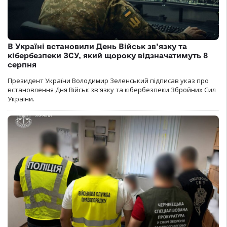
В Україні встановили День Військ зв’язку та
кібербезпеки ЗСУ, який щороку відзначатимуть 8
серпня
Президент України Володимир Зеленський підписав указ про
встановлення Дня Військ зв'язку та кібербезпеки Збройних Сил
України.