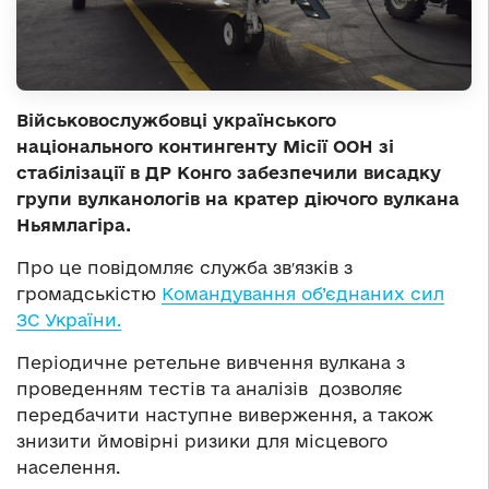
Військовослужбовці українського
національного контингенту Місії ООН зі
стабілізації в ДР Конго забезпечили висадку
групи вулканологів на кратер діючого вулкана
Ньямлагіра.
Про це повідомляє служба звʹязків з
громадськістю
Командування об’єднаних сил
ЗС України.
Періодичне ретельне вивчення вулкана з
проведенням тестів та аналізів дозволяє
передбачити наступне виверження, а також
знизити ймовірні ризики для місцевого
населення.