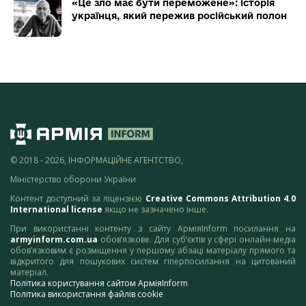
«Це зло має бути переможене»: історія
українця, який пережив російський полон
© 2018 - 2026, ІНФОРМАЦІЙНЕ АГЕНТСТВО,
Міністерство оборони України
Контент доступний за ліцензією
Creative Commons Attribution 4.0
International license
якщо не зазначено інше.
При використанні контенту з сайту АрміяInform посилання на
armyinform.com.ua
обов’язкове. Для суб’єктів у сфері онлайн-медіа
обов’язковим є розміщення у першому абзаці матеріалу прямого та
відкритого для пошукових систем гіперпосилання на цитований
матеріал.
Політика користування сайтом АрміяInform
Політика використання файлів cookie