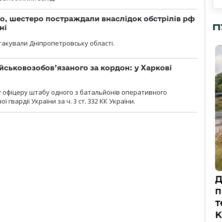
о, шестеро постраждали внаслідок обстрілів рф
П
ні
атакували Дніпропетровську області.
йськовозобов’язаного за кордон: у Харкові
у офіцеру штабу одного з батальйонів оперативного
гвардії України за ч. 3 ст. 332 КК України.
Д
п
т
К