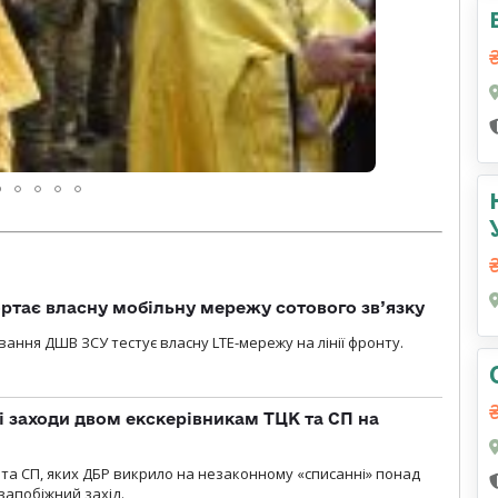
ртає власну мобільну мережу сотового зв’язку
вання ДШВ ЗСУ тестує власну LTE-мережу на лінії фронту.
і заходи двом екскерівникам ТЦК та СП на
та СП, яких ДБР викрило на незаконному «списанні» понад
 запобіжний захід.