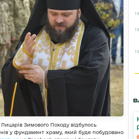
19
19
19
В
і Лицарів Зимового Походу відбулось
нів у фундамент храму, який буде побудовано