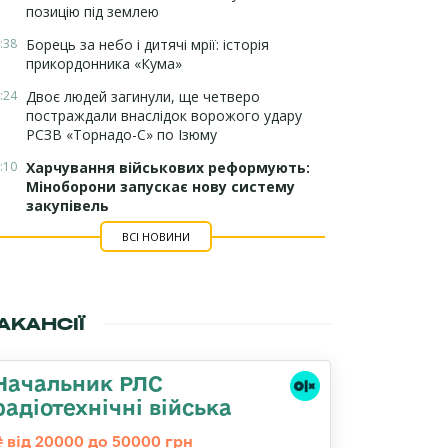
позицію під землею
:38
Борець за небо і дитячі мрії: історія
прикордонника «Кума»
:24
Двоє людей загинули, ще четверо
постраждали внаслідок ворожого удару
РСЗВ «Торнадо-С» по Ізюму
:10
Харчування військових реформують:
Міноборони запускає нову систему
закупівель
ВСІ НОВИНИ
АКАНСІЇ
Начальник РЛС
радіотехнічні війська
від 20000 до 50000 грн