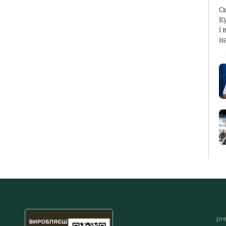
С
К
і 
н
pr