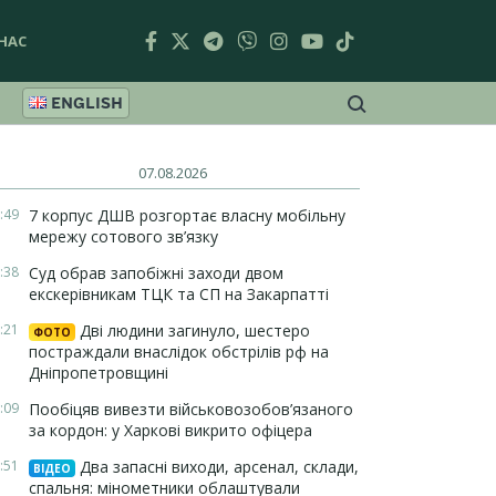
НАС
ENGLISH
07.08.2026
:49
7 корпус ДШВ розгортає власну мобільну
мережу сотового зв’язку
:38
Суд обрав запобіжні заходи двом
екскерівникам ТЦК та СП на Закарпатті
:21
Дві людини загинуло, шестеро
ФОТО
постраждали внаслідок обстрілів рф на
Дніпропетровщині
:09
Пообіцяв вивезти військовозобов’язаного
за кордон: у Харкові викрито офіцера
:51
Два запасні виходи, арсенал, склади,
ВІДЕО
спальня: мінометники облаштували