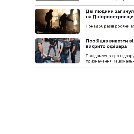
Дві людини загинул
на Дніпропетровщи
Понад 50 разів росіяни 
Пообіцяв вивезти ві
викрито офіцера
Повідомлено про підозр
призначення Національної 