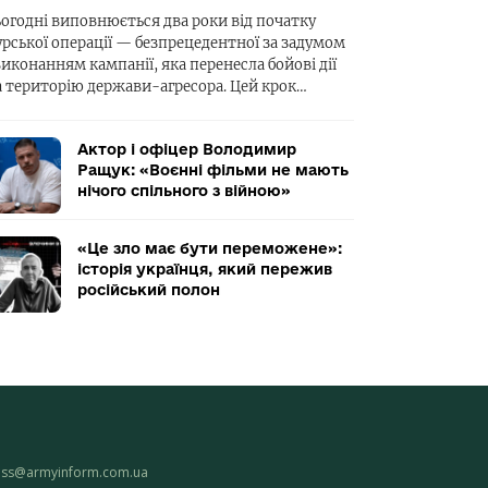
ьогодні виповнюється два роки від початку
урської операції — безпрецедентної за задумом
виконанням кампанії, яка перенесла бойові дії
а територію держави-агресора. Цей крок…
Актор і офіцер Володимир
Ращук: «Воєнні фільми не мають
нічого спільного з війною»
«Це зло має бути переможене»:
історія українця, який пережив
російський полон
ess@armyinform.com.ua