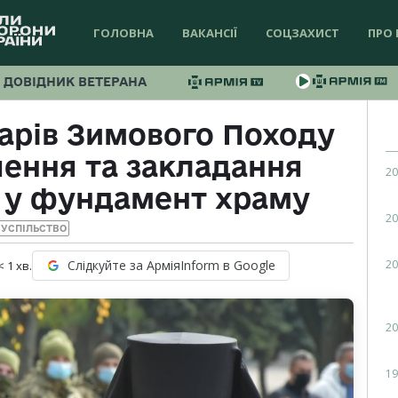
ГОЛОВНА
ВАКАНСІЇ
СОЦЗАХИСТ
ПРО 
ДОВІДНИК ВЕТЕРАНА
арів Зимового Походу
чення та закладання
20
 у фундамент храму
20
УСПІЛЬСТВО
20
Слідкуйте за АрміяInform в Google
< 1
хв.
20
19