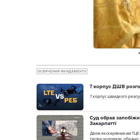
ОСВЯЧЕННЯ ФУНДАМЕНТУ
7 корпус ДШВ розго
7 корпус швидкого реагу
Суд обрав запобіжн
Закарпатті
Двом екскерівникам ТЦК 
тисячі чоловіків, обрано