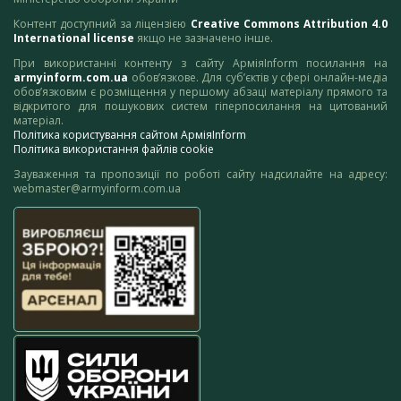
Контент доступний за ліцензією
Creative Commons Attribution 4.0
International license
якщо не зазначено інше.
При використанні контенту з сайту АрміяInform посилання на
armyinform.com.ua
обов’язкове. Для суб’єктів у сфері онлайн-медіа
обов’язковим є розміщення у першому абзаці матеріалу прямого та
відкритого для пошукових систем гіперпосилання на цитований
матеріал.
Політика користування сайтом АрміяInform
Політика використання файлів cookie
Зауваження та пропозиції по роботі сайту надсилайте на адресу:
webmaster@armyinform.com.ua