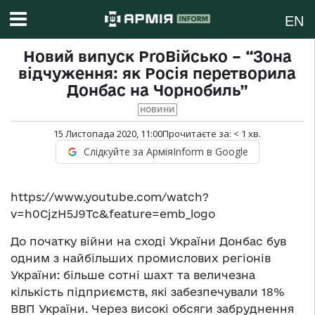
EN
Новий випуск ProВійсько – “Зона
відчуження: як Росія перетворила
Донбас на Чорнобиль”
НОВИНИ
15 Листопада 2020, 11:00
Прочитаєте за:
< 1
хв.
Слідкуйте за АрміяInform в Google
https://www.youtube.com/watch?
v=h0CjzH5J9Tc&feature=emb_logo
До початку війни на сході України Донбас був
одним з найбільших промислових регіонів
України: більше сотні шахт та величезна
кількість підприємств, які забезпечували 18%
ВВП України. Через високі обсяги забруднення