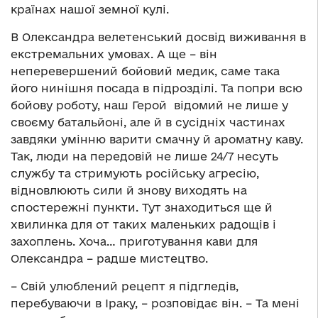
країнах нашої земної кулі.
В Олександра велетенський досвід виживання в
екстремальних умовах. А ще – він
неперевершений бойовий медик, саме така
його нинішня посада в підрозділі. Та попри всю
бойову роботу, наш Герой відомий не лише у
своєму батальйоні, але й в сусідніх частинах
завдяки умінню варити смачну й ароматну каву.
Так, люди на передовій не лише 24/7 несуть
службу та стримують російську агресію,
відновлюють сили й знову виходять на
спостережні пункти. Тут знаходиться ще й
хвилинка для от таких маленьких радощів і
захоплень. Хоча… приготування кави для
Олександра – радше мистецтво.
– Свій улюблений рецепт я підгледів,
перебуваючи в Іраку, – розповідає він. – Та мені