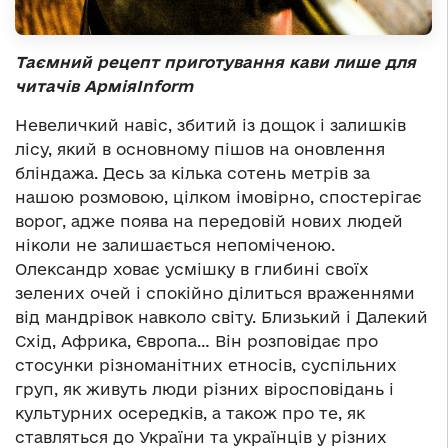
Таємний рецепт приготування кави лише для
читачів Армія
Inform
Невеличкий навіс, збитий із дощок і залишків
лісу, який в основному пішов на оновлення
бліндажа. Десь за кілька сотень метрів за
нашою розмовою, цілком імовірно, спостерігає
ворог, адже поява на передовій нових людей
ніколи не залишається непоміченою.
Олександр ховає усмішку в глибині своїх
зелених очей і спокійно ділиться враженнями
від мандрівок навколо світу. Близький і Далекий
Схід, Африка, Європа… Він розповідає про
стосунки різноманітних етносів, суспільних
груп, як живуть люди різних віросповідань і
культурних осередків, а також про те, як
ставляться до України та українців у різних