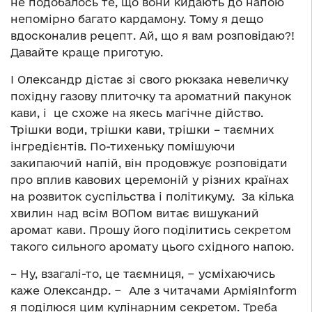
не подобалось те, що вони кидають до напою
непомірно багато кардамону. Тому я дещо
вдосконалив рецепт. Ай, що я вам розповідаю?!
Давайте краще приготую.
І Олександр дістає зі свого рюкзака невеличку
похідну газову плиточку та ароматний пакунок
кави, і це схоже на якесь магічне дійство.
Трішки води, трішки кави, трішки – таємних
інгредієнтів. По-тихеньку помішуючи
закипаючий напій, він продовжує розповідати
про вплив кавових церемоній у різних країнах
на розвиток суспільства і політикуму. За кілька
хвилин над всім ВОПом витає вишуканий
аромат кави. Прошу його поділитись секретом
такого сильного аромату цього східного напою.
– Ну, взагалі-то, це таємниця, − усміхаючись
каже Олександр. − Але з читачами АрміяInform
я поділюся цим кулінарним секретом. Треба