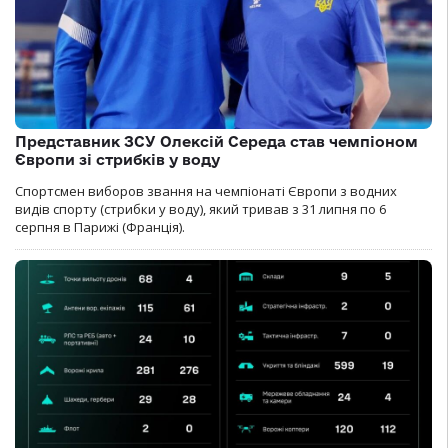
Представник ЗСУ Олексій Середа став чемпіоном
Європи зі стрибків у воду
Спортсмен виборов звання на чемпіонаті Європи з водних
видів спорту (стрибки у воду), який тривав з 31 липня по 6
серпня в Парижі (Франція).