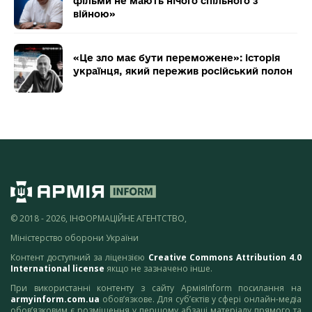
фільми не мають нічого спільного з
війною»
«Це зло має бути переможене»: історія
українця, який пережив російський полон
© 2018 - 2026, ІНФОРМАЦІЙНЕ АГЕНТСТВО,
Міністерство оборони України
Контент доступний за ліцензією
Creative Commons Attribution 4.0
International license
якщо не зазначено інше.
При використанні контенту з сайту АрміяInform посилання на
armyinform.com.ua
обов’язкове. Для суб’єктів у сфері онлайн-медіа
обов’язковим є розміщення у першому абзаці матеріалу прямого та