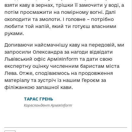
взяти каву в зернах, трішки її замочити у воді, а
потім просмажити на помірному вогні. Далі
охолодити та змолоти. І головне – потрібно
любити той напій, який ти готуєш власними
руками.
Допиваючи найсмачнішу каву на передовій, ми
запросили Олександра за нагоди відвідати
Львівський офіс АрміяInform та дати свою
експертну оцінку численним баристам міста
Лева. Отже, сподіваємось на продовження
матеріалу та зустріч із нашим Героєм за
філіжанкою запашної кави.
ТАРАС ГРЕНЬ
Кореспондент АрміяInform