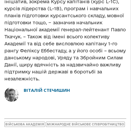
ініціатив, зокрема Курсу капітанів (курс L-1C),
курсів лідерства (L-1B), програм і навчальних
планів підготовки курсантського складу, мовної
підготовки тощо, − зазначив начальник
Національної академії генерал-лейтенант Павло
Ткачук. – Також від імені всього колективу
Академії та від себе висловлюю капітану 1-го
рангу Феліксу Еббестаду, а у його особі – всьому
данському народові, Уряду та Збройним Силам
Данії, щиру вдячність за надзвичайно важливу
підтримку нашій державі в боротьбі за
незалежність.
ВІТАЛІЙ СТЕЧИШИН
ВІЙСЬКОВА АКАДЕМІЯ
МІЖНАРОДНЕ ВІЙСЬКОВЕ СПІВРОБІТНИЦТВО