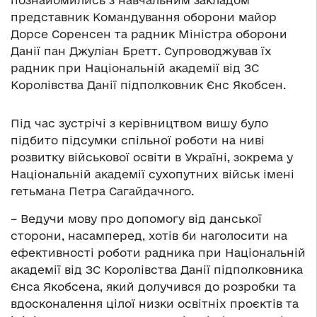
познайомились з навчальним закладом
представник Командування оборони майор
Дорсе Соренсен та радник Міністра оборони
Данії пан Джуліан Бретт. Супроводжував їх
радник при Національній академії від ЗС
Королівства Данії підполковник Єнс Якобсен.
Під час зустрічі з керівництвом вишу було
підбито підсумки спільної роботи на ниві
розвитку військової освіти в Україні, зокрема у
Національній академії сухопутних військ імені
гетьмана Петра Сагайдачного.
– Ведучи мову про допомогу від данської
сторони, насамперед, хотів би наголосити на
ефективності роботи радника при Національній
академії від ЗС Королівства Данії підполковника
Єнса Якобсена, який долучився до розробки та
вдосконалення цілої низки освітніх проєктів та