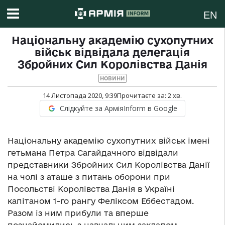
EN
Національну академію сухопутних
військ відвідала делегація
Збройних Сил Королівства Данія
НОВИНИ
14 Листопада 2020, 9:39
Прочитаєте за:
2
хв.
Слідкуйте за АрміяInform в Google
Національну академію сухопутних військ імені
гетьмана Петра Сагайдачного відвідали
представники Збройних Сил Королівства Данії
на чолі з аташе з питань оборони при
Посольстві Королівства Данія в Україні
капітаном 1-го рангу Феліксом Еббестадом.
Разом із ним прибули та вперше