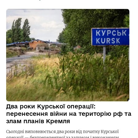
Два роки Курської операції:
перенесення війни на територію рф та
злам планів Кремля
Сьогодні виповнюється два роки від початку Курської
операції — безпрецедентної за задумом і виконанням