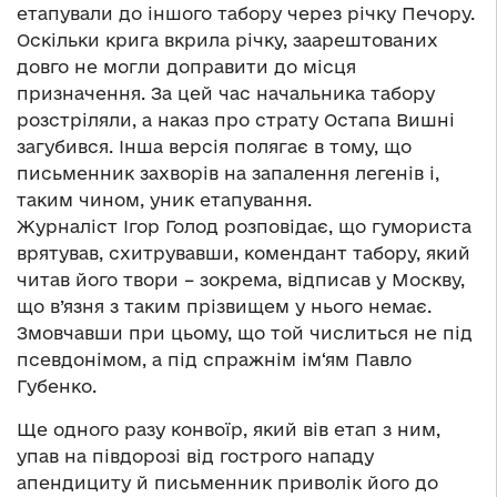
етапували до іншого табору через річку Печору.
Оскільки крига вкрила річку, заарештованих
довго не могли доправити до місця
призначення. За цей час начальника табору
розстріляли, а наказ про страту Остапа Вишні
загубився. Інша версія полягає в тому, що
письменник захворів на запалення легенів і,
таким чином, уник етапування.
Журналіст Ігор Голод розповідає, що гумориста
врятував, схитрувавши, комендант табору, який
читав його твори – зокрема, відписав у Москву,
що в’язня з таким прізвищем у нього немає.
Змовчавши при цьому, що той числиться не під
псевдонімом, а під спражнім ім‘ям Павло
Губенко.
Ще одного разу конвоїр, який вів етап з ним,
упав на півдорозі від гострого нападу
апендициту й письменник приволік його до