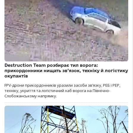
Destruction Team розбирає тил ворога:
прикордонники нищать зв’язок, техніку й логістику
окупантів
FPV-дрони прикордонників уразили засоби зв’язку, РЕБ і РЕР,
техніку, укриття та логістичний хаб ворога на Північно-
Слобожанському напрямку.