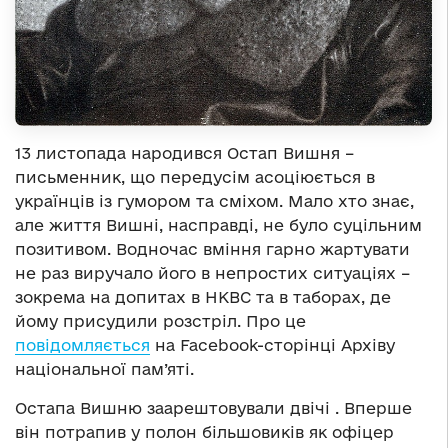
13 листопада народився Остап Вишня –
письменник, що передусім асоціюється в
українців із гумором та сміхом. Мало хто знає,
але життя Вишні, насправді, не було суцільним
позитивом. Водночас вміння гарно жартувати
не раз виручало його в непростих ситуаціях –
зокрема на допитах в НКВС та в таборах, де
йому присудили розстріл. Про це
повідомляється
на Facebook-сторінці Архіву
національної пам’яті.
Остапа Вишню заарештовували двічі . Вперше
він потрапив у полон більшовиків як офіцер