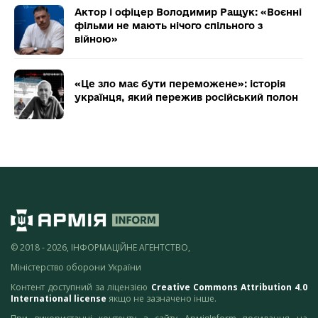
Актор і офіцер Володимир Ращук: «Воєнні
фільми не мають нічого спільного з
війною»
«Це зло має бути переможене»: історія
українця, який пережив російський полон
© 2018 - 2026, ІНФОРМАЦІЙНЕ АГЕНТСТВО,
Міністерство оборони України
Контент доступний за ліцензією
Creative Commons Attribution 4.0
International license
якщо не зазначено інше.