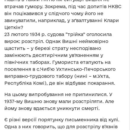
втрачав гумору. Зокрема, під час допитів НКВС
він поцікавився у слідчого чому його не
звинуватили, наприклад, у зґвалтуванні Клари
Цеткін?
23 лютого 1934 р. судова “трійка” оголосила
вирок: розстріл. Однак Вишні неймовірно
щастить – у березі страту несподівано
замінюють десятирічним ув’язненням у
північних таборах. Гумориста етапують на
поселення в с.Чиб’ю Ухтинсько-Печорського
виправно-трудового табору (нині – м.Ухта,
Республіка Комі), де він відбуває покарання.
На цьому випробування не припинилися. У
1937-му Вишню знову мали розстріляти. Але
йому знову вдається уникнути смерті.
Є різні версії порятунку письменника від кулі.
Одна з них говорить, що для розстрілу в‘язнів