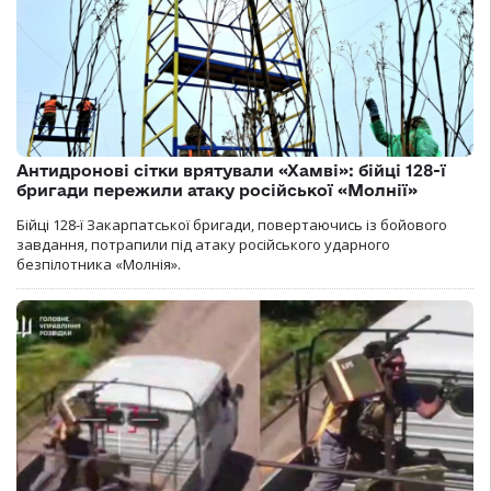
Антидронові сітки врятували «Хамві»: бійці 128-ї
бригади пережили атаку російської «Молнії»
Бійці 128-ї Закарпатської бригади, повертаючись із бойового
завдання, потрапили під атаку російського ударного
безпілотника «Молнія».