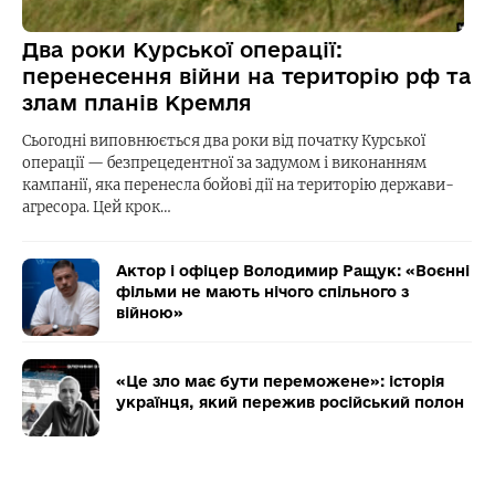
Два роки Курської операції:
перенесення війни на територію рф та
злам планів Кремля
Сьогодні виповнюється два роки від початку Курської
операції — безпрецедентної за задумом і виконанням
кампанії, яка перенесла бойові дії на територію держави-
агресора. Цей крок…
Актор і офіцер Володимир Ращук: «Воєнні
фільми не мають нічого спільного з
війною»
«Це зло має бути переможене»: історія
українця, який пережив російський полон