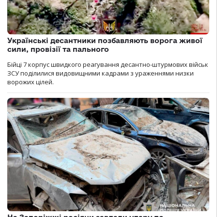
Українські десантники позбавляють ворога живої
сили, провізії та пального
Бійці 7 корпус швидкого реагування десантно-штурмових військ
ЗСУ поділилися видовищними кадрами з ураженнями низки
ворожих цілей.