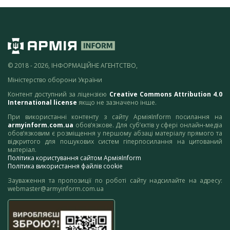
© 2018 - 2026, ІНФОРМАЦІЙНЕ АГЕНТСТВО,
Міністерство оборони України
Контент доступний за ліцензією
Creative Commons Attribution 4.0
International license
якщо не зазначено інше.
При використанні контенту з сайту АрміяInform посилання на
armyinform.com.ua
обов’язкове. Для суб’єктів у сфері онлайн-медіа
обов’язковим є розміщення у першому абзаці матеріалу прямого та
відкритого для пошукових систем гіперпосилання на цитований
матеріал.
Політика користування сайтом АрміяInform
Політика використання файлів cookie
Зауваження та пропозиції по роботі сайту надсилайте на адресу:
webmaster@armyinform.com.ua