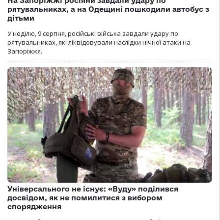
На Запоріжжі росіяни завдали удару по
рятувальниках, а на Одещині пошкодили автобус з
дітьми
У неділю, 9 серпня, російські війська завдали удару по
рятувальниках, які ліквідовували наслідки нічної атаки на
Запоріжжя.
Універсального не існує: «Вуду» поділився
досвідом, як не помилитися з вибором
спорядження