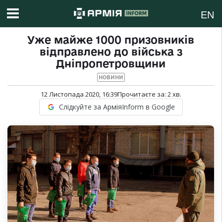
EN
Уже майже 1000 призовників
відправлено до війська з
Дніпропетровщини
НОВИНИ
12 Листопада 2020, 16:39
Прочитаєте за:
2
хв.
Слідкуйте за АрміяInform в Google